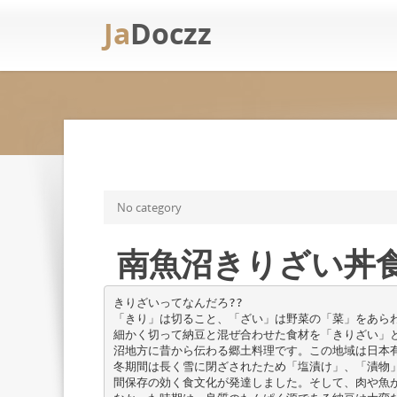
Ja
Doczz
No category
南魚沼きりざい丼
きりざいってなんだろ??
「きり」は切ること、「ざい」は野菜の「菜」をあら
細かく切って納豆と混ぜ合わせた食材を「きりざい」
沼地方に昔から伝わる郷土料理です。この地域は日本
冬期間は長く雪に閉ざされたため「塩漬け」、「漬物
間保存の効く食文化が発達しました。そして、肉や魚