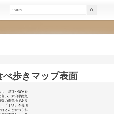
食べ歩きマップ表面
わし、野菜や漬物を
と言い、新潟県南魚
有数の豪雪地であり
」、「干物」等長期
がほとんど食べられ