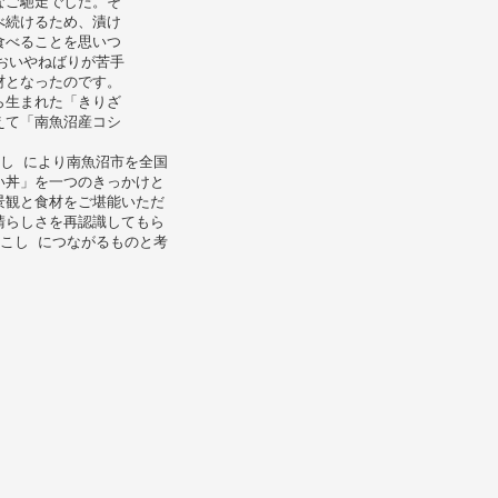
なご馳走でした。そ
べ続けるため、漬け
食べることを思いつ
おいやねばりが苦手
材となったのです。
ら生まれた「きりざ
えて「南魚沼産コシ
し により南魚沼市を全国
い丼」を一つのきっかけと
景観と食材をご堪能いただ
晴らしさを再認識してもら
こし につながるものと考