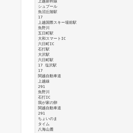
上越新幹線
シュプール
魚沼丘陵駅
17
上越国際スキー場前駅
魚野川
五日町駅
大和スマートIC
六日町IC
石打駅
大沢駅
六日町駅
17 塩沢駅
17
関越自動車道
上越線
291
魚野川
石打IC
我が家の卵
関越自動車道
291
ちょいのま
タイム
八海山麓