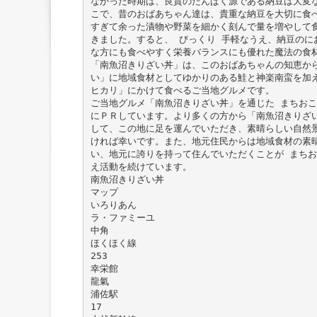
なかった時期は、良質のたんぱく源である納豆は大変
こで、昔のおばあちゃん達は、貴重な納豆を大切に食
すぎて余った漬物や野菜を細かく刻んで量を増やして
きました。すると、 びっくり 手軽なうえ、納豆のに
な方にも食べやすく栄養バランスにも優れた魔法の食
「南魚沼きりざい丼」は、このおばあちゃんの知恵か
い」に地域食材としてゆかりのある鮭と神楽南蛮を加
ヒカリ」にかけて食べるご当地グルメです。
ご当地グルメ「南魚沼きりざい丼」を通じた まちおこ
にＰＲしています。より多くの方から「南魚沼きりざ
して、この地に足を運んでいただき、素晴らしい自然
ければ幸いです。また、地元住民からは地域食材の素
い、地元に誇りを持って住んでいただくことが まちお
え活動を続けています。
南魚沼きりざい丼
マップ
いろりあん
ラ・ファミーユ
中角
ほくほく線
253
幸栄館
龍氣
浦佐駅
17