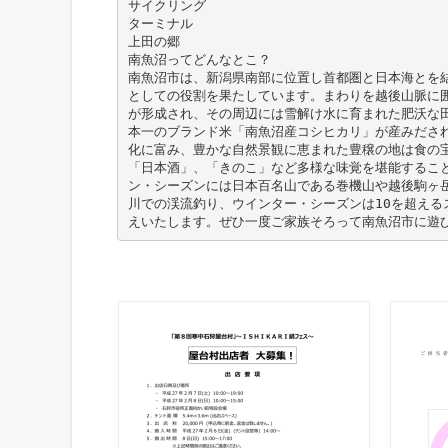
サイクリング
ターミナル
上田の郷
南魚沼ってどんなとこ？
南魚沼市は、新潟県南部に位置し首都圏と日本海とを
としての役割を果たしています。まわりを越後山脈に
が形成され、その周辺には雪解け水に育まれた肥沃な
本一のブランド米「南魚沼産コシヒカリ」が産みださ
化に富み、豊かな自然景観に恵まれた豊穣の地は食の
「日本酒」、「きのこ」など多様な味覚を堪能するこ
ン・シーズンには日本百名山である巻機山や越後駒ヶ
川での渓流釣り、ウインター・シーズンは10を超える