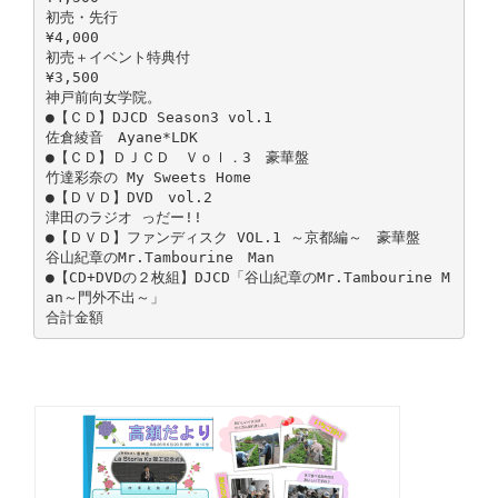
初売・先行
¥4,000
初売＋イベント特典付
¥3,500
神戸前向女学院。
●【ＣＤ】DJCD Season3 vol.1
佐倉綾音 Ayane*LDK
●【ＣＤ】ＤＪＣＤ Ｖｏｌ．3 豪華盤
竹達彩奈の My Sweets Home
●【ＤＶＤ】DVD vol.2
津田のラジオ っだー!!
●【ＤＶＤ】ファンディスク VOL.1 ～京都編～ 豪華盤
谷山紀章のMr.Tambourine Man
●【CD+DVDの２枚組】DJCD「谷山紀章のMr.Tambourine M
an～門外不出～」