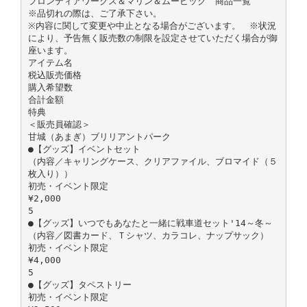
フロンティアワークス＆マリン＆ムービック 商品一覧
※品切れの際は、ご了承下さい。
※内容に関して変更や中止となる場合がございます。 ※状況
により、予告無く販売数の制限を設定させていただく場合が御
座います。
アイテム名
税込販売価格
購入希望数
合計金額
特典
＜販売員確認＞
甘城（あまぎ）ブリリアントパーク
●【グッズ】イベントセット
（内容／キャリングケース、クリアファイル、ブロマイド（５
枚入り））
初売・イベント限定
¥2,000
5
●【グッズ】いつでもあなたと一緒に戦車道セット'14～冬～
（内容／図書カード、Ｔシャツ、カラコレ、ナップサック）
初売・イベント限定
¥4,000
5
●【グッズ】タペストリー
初売・イベント限定