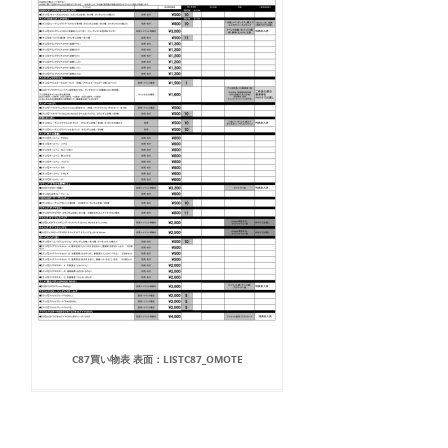
C87買い物表 表面：LISTC87_OMOTE