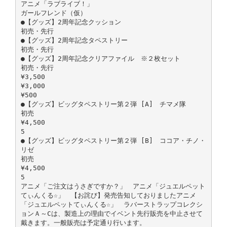
アニメ「ラブライブ！」
ガールフレンド（仮）
●【グッズ】2周年記念クッション
初売・先行
●【グッズ】2周年記念タペストリー
初売・先行
●【グッズ】2周年記念クリアファイル ※２枚セット
初売・先行
¥3,500
¥3,000
¥500
●【グッズ】ビッグタペストリー第２弾 [A] チマメ隊
初売
¥4,500
5
●【グッズ】ビッグタペストリー第２弾 [B] ココア・チノ・
リゼ
初売
¥4,500
5
アニメ「ご注文はうさぎですか？」 アニメ「ジュエルペット
てぃんくる☆」 【お詫び】発売告知しておりましたアニメ
「ジュエルペットてぃんくる☆」 ラバーストラップコレクシ
ョンＡ～Cは、製造上の理由でイベント先行販売を中止させて
戴きます。一般販売は予定通り行います。