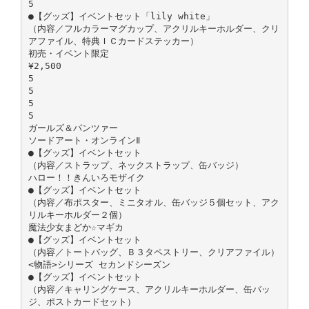
5
●【グッズ】イベントセット「lily white」
（内容／フルカラーマグカップ、アクリルキーホルダー、クリ
アファイル、特典ＩＣカードステッカー）
初売・イベント限定
¥2,500
5
5
5
5
ガールズ＆パンツァー
ソードアート・オンラインⅡ
●【グッズ】イベントセット
（内容／ストラップ、ネックストラップ、缶バッジ）
ハロー！！きんいろモザイク
●【グッズ】イベントセット
（内容／布ポスター、ミニタオル、缶バッジ５個セット、アク
リルキーホルダー２個）
魔法少女まどか☆マギカ
●【グッズ】イベントセット
（内容／トートバッグ、Ｂ３タペストリー、クリアファイル）
<物語>シリーズ セカンドシーズン
●【グッズ】イベントセット
（内容／キャリングケース、アクリルキーホルダー、缶バッ
ジ、ポストカードセット）