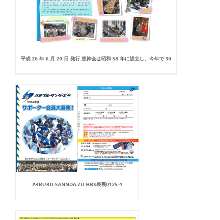
平成 26 年 6 月 20 日 発行 恵神会は昭和 58 年に設立し、今年で 30
A4BURU-SANNDA-ZU HBS表裏0125-4