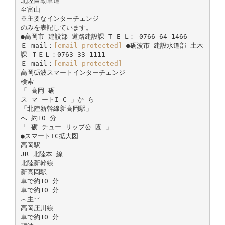
北陸自動車道
至富山
※主要なインターチェンジ
のみを表記しています。
●高岡市 建設部 道路建設課 T E L： 0766-64-1466
Ｅ-mail：
[email protected]
●砺波市 建設水道部 土木
課 ＴＥＬ：0763-33-1111
Ｅ-mail：
[email protected]
高岡砺波スマートインターチェンジ
検索
「 高岡 砺
ス マ ートI C 」か ら
「北陸新幹線新高岡駅」
へ 約10 分
「 砺 チュー リップ公 園 」
●スマートIC拡大図
高岡駅
JR 北陸本 線
北陸新幹線
新高岡駅
車で約10 分
車で約10 分
︵主︶
高岡庄川線
車で約10 分