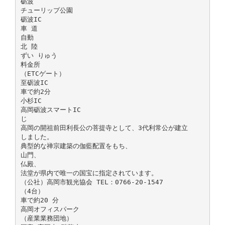
砺波
チューリップ公園
砺波IC
車 道
自動
北 陸
ずい りゅう
料金所
（ETCゲート）
至砺波IC
車で約2分
小杉IC
高岡砺波スマートIC
じ
高岡の開祖前田利長公の菩提寺として、3代利常公が建立
しました。
典型的な禅宗建築の伽藍配置をもち、
山門、
仏殿、
法堂が県内で唯一の国宝に指定されています。
（公社）高岡市観光協会 TEL：0766-20-1547
（4台）
車で約20 分
高岡オフィスパーク
（産業業務団地）