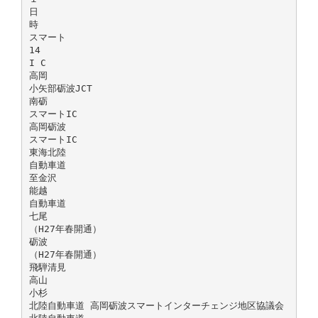
日
時
スマート
14
I C
高岡
小矢部砺波JCT
南砺
スマートIC
高岡砺波
スマートIC
東海北陸
自動車道
至金沢
能越
自動車道
七尾
（H27年春開通）
砺波
（H27年春開通）
飛騨清見
高山
小杉
北陸自動車道 高岡砺波スマートインターチェンジ地区協議会