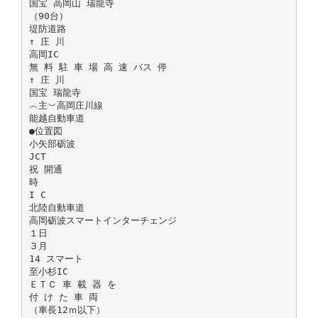
国宝 高岡山 瑞龍寺
（90台）
堤防道路
↑ 庄 川
高岡IC
無 料 駐 車 場 高 速 バス 停
↑ 庄 川
国宝 瑞龍寺
︵主︶高岡庄川線
能越自動車道
●位置図
小矢部砺波
JCT
祝 開通
時
I C
北陸自動車道
高岡砺波スマートインターチェンジ
１日
３月
14 スマート
至小杉IC
ＥＴＣ 車 載 器 を
付 け た 車 両
（車長12ｍ以下）