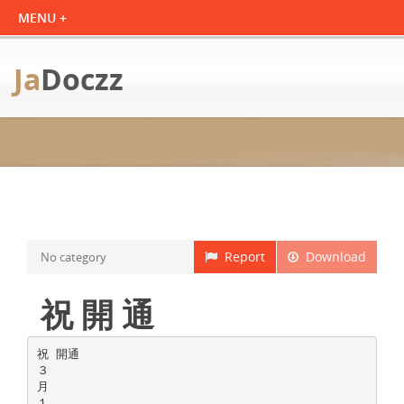
Ja
Doczz
Report
Download
No category
祝 開 通
祝 開通
３
月
１