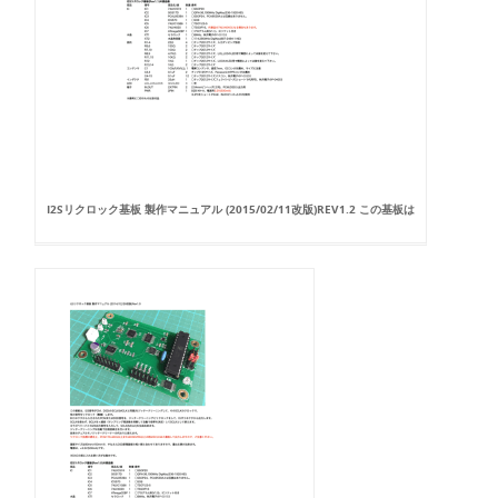
I2Sリクロック基板 製作マニュアル (2015/02/11改版)REV1.2 この基板は