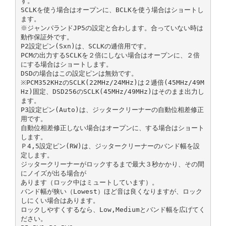
す。
SCLKを使う場合はオープンに、BCLKを使う場合はショートし
ます。
※ジャンパランドJP5の設定と合わします。合っていない時は
動作保証外です。
P2設定ピン(Sxn)は、SCLKの逓倍用です。
PCMの出力するSCLKを２倍にしない場合はオープンに、２倍
にする場合はショートします。
DSDの場合はこの設定ピンは無効です。
※PCM352KHzのSCLK(22MHz/24MHz)は２逓倍(45MHz/49M
Hz)固定、DSD256のSCLK(45MHz/49MHz)はそのまま出力し
ます。
P3設定ピン(Auto)は、ジッタークリーナーの自動位相差修正
用です。
自動位相差修正しない場合はオープンに、する場合はショート
します。
Ｐ4,5設定ピン(RW)は、ジッタークリーナーのバンド幅を設
定します。
ジッタークリーナーがロックするまで最大３秒かかり、その間
にノイズが出る場合が
あります（ロック中はミュートしています）。
バンド幅が狭い（Lowest）ほど音は良くなりますが、ロック
しにくい場合はあります。
ロックしやすくするなら、Low,Mediumとバンド幅を広げてく
ださい。