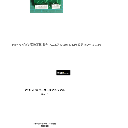
PHヘッダピン変換基板 製作マニュアル(2014/12/6改定)REV1.0 この