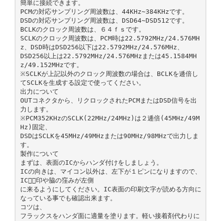
簡単に接続できます。
PCMの対応サンプリング周波数は、44KHz∼384KHzです。
DSDの対応サンプリング周波数は、DSD64∼DSD512です。
BCLKのクロック周波数は、６４ｆｓです。
SCLKのクロック周波数は、PCM時は22.5792MHz/24.576MH
z、DSD時はDSD256以下は22.5792MHz/24.576MHz、
DSD256以上は22.5792MHz/24.576MHzまたは45.1584MH
z/49.152MHzです。
※SCLKが上記以外のクロック周波数の場合は、BCLKを逓倍し
てSCLKを生成する設定で使ってください。
出力について
OUTコネクタから、リクロックされたPCMまたはDSD信号を出
力します。
※PCM352KHzのSCLK(22MHz/24MHz)は２逓倍(45MHz/49M
Hz)固定、
DSDはSCLKを45MHz/49MHzまたは90MHz/98MHzで出力しま
す。
製作について
まずは、表面のICからハンダ付けをしましょう。
ICの向きは、マイコン以外は、左下が１ピンになりますので、
ICの⃝印や脇の窪みが左側
に来るようにしてください。IC表面の印刷文字が読める方向に
なっている事でも確認出来ます。
コツは、
フラックスをハンダ面に適量を塗ります。軽い接着剤代わりに