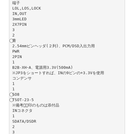
端子
LOL,LOS,LOCK
IN,OUT
3mmLED
2X7PIN
3
2
⃝青
2.54mmピンヘッダ(２列)、PCM/DSD入出力用
PWR
2PIN
1
B2B-XHｰA、電源用3.3V(500mA)
※JP3をショートすれば、INの9ピンの+3.3Vを使用
コンデンサ
1
1
⃝SO8
⃝TSOT-23-5
※備考に⃝印のものは添付品
INコネクタ
1
SDATA/DSDR
2
3