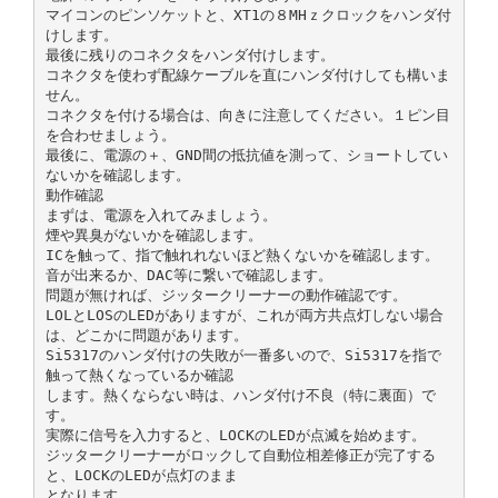
マイコンのピンソケットと、XT1の８MHｚクロックをハンダ付
けします。
最後に残りのコネクタをハンダ付けします。
コネクタを使わず配線ケーブルを直にハンダ付けしても構いま
せん。
コネクタを付ける場合は、向きに注意してください。１ピン目
を合わせましょう。
最後に、電源の＋、GND間の抵抗値を測って、ショートしてい
ないかを確認します。
動作確認
まずは、電源を入れてみましょう。
煙や異臭がないかを確認します。
ICを触って、指で触れれないほど熱くないかを確認します。
音が出来るか、DAC等に繋いで確認します。
問題が無ければ、ジッタークリーナーの動作確認です。
LOLとLOSのLEDがありますが、これが両方共点灯しない場合
は、どこかに問題があります。
Si5317のハンダ付けの失敗が一番多いので、Si5317を指で
触って熱くなっているか確認
します。熱くならない時は、ハンダ付け不良（特に裏面）で
す。
実際に信号を入力すると、LOCKのLEDが点滅を始めます。
ジッタークリーナーがロックして自動位相差修正が完了する
と、LOCKのLEDが点灯のまま
となります。