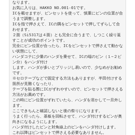
なります。
お気に入りは、HAKKO NO.001-01です。
ICを載せますが、ピンセットを使って、慎重にピンの位置が合
うまで調整します。
ICを指で押さえて、ICの隅をピンセットで押してずらして合
わせます。
２面（Si5317は４面）とも完全に合うまで、しつこく繰り返
すことが成功のポイントです。
完全にピン位置が合ったら、ICをピンセットで押さえて動かな
い状態にして、
ハンダコテに少量のハンダを乗せて、ICの端のピン（１∼２ピ
ン分）をハンダ付け
します。ハンダが多いとブリッジし易いので、少なめがお勧め
です。
※セロテープなどで固定する方法もありますが、半田付けする
箇所が見難くなったり、
テープを貼る際にICがずれやすいので、ピンセットで押さえる
方法がお薦めです。
この時にピン位置がずれていたら、ハンダを溶かして一旦外し
ます。
ここできちんと確認しないと後の祭りになります。
うまく行ったら、基板を回転させて、ハンダ付けするピンが奥
向きになるようにします。
ハンダ付けしたピンと対角線上のピンをハンダ付けします。
これ以降はピンセットで押さえる必要なありません。