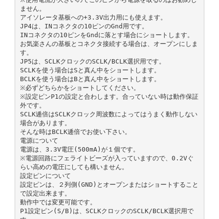
ません。
アイソレータ基板への+3.3V出力用にも使えます。
JP4は、INコネクタの10ピンのGnd用です。
INコネクタの10ピンをGndに落とす場合にショートします。
お気楽さんの基板とコネクタ接続する場合は、オープンにしま
す。
JP5は、SCLKクロックのSCLK/BCLK選択用です。
SCLKを使う場合はSと真ん中をショートします。
BCLKを使う場合はBと真ん中をショートします。
※必ずどちらかをショートしてください。
※設定ピンP1の設定と合わします。合っていない時は動作保証
外です。
SCLK逓倍はSCLKクロック周波数によってはうまく動作しない
場合があります。
そんな時はBCLK逓倍でお使い下さい。
電源について
電源は、3.3V電圧(500mA)が１個です。
※電源回路にフェライトビーズが入っていますので、0.2Vぐ
らい高めの電圧にしても構いません。
設定ピンについて
設定ピンは、２列側(GND)とオープンまたはショートすること
で設定出来ます。
動作中では変更可能です。
P1設定ピン(S/B)は、SCLKクロックのSCLK/BCLK選択用で