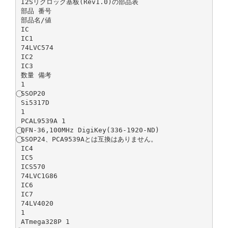
I2Sリクロック基板(Rev1.0)の部品表
部品 番号
部品名/値
IC
IC1
74LVC574
IC2
IC3
数量 備考
1
⃝SSOP20
Si5317D
1
PCAL9539A 1
⃝QFN-36,100MHz DigiKey(336-1920-ND)
⃝SSOP24、PCA9539Aとは互換はありません。
IC4
IC5
ICS570
74LVC1G86
IC6
IC7
74LV4020
1
ATmega328P 1