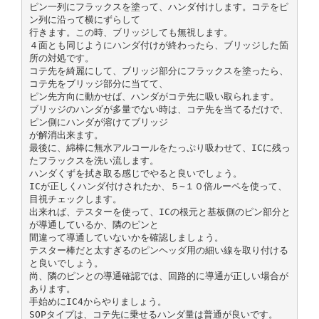
ピン一列にフラックスを塗って、ハンダ付けします。コテをピ
ン列に沿って横にずらして
行きます。この時、ブリッジしても無視します。
４面とも同じようにハンダ付けが終わったら、ブリッジした箇
所の対処です。
コテ先を綺麗にして、ブリッジ部分にフラックスを塗ったら、
コテ先をブリッジ部分に当てて、
ピン先方向に動かせば、ハンダがコテ先に吸い取られます。
ブリッジのハンダが多量でない時は、コテ先を当てるだけで、
ピン側にハンダが溶けてブリッジ
が解消出来ます。
最後に、綿棒に無水アルコールをたっぷり吸わせて、ICに残っ
たフラックスを洗い流します。
ハンダくずを拭き取る感じでやると良いでしょう。
ICが正しくハンダ付けされたか、５∼１０倍ルーペを使って、
目視チェックします。
出来れば、テスターを使って、ICの根元と基板側のピン部分と
が導通しているか、隣のピンと
間違って導通していないかを確認しましょう。
テスター棒だと太すぎるのピンヘッダ用の細い線を取り付ける
と良いでしょう。
尚、隣のピンとの導通確認では、回路的に導通が正しい場合が
あります。
手始めにIC4からやりましょう。
SOPタイプは、コテ先に乗せるハンダ量は普通が良いです。