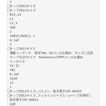
5
⃝チップ2012サイズ
⃝チップ2012サイズ
R13,14
C1
C2,3
1KΩ
2
100uF/6V以上 1
0.1uF
2
⃝チップ2012サイズ
電解コンデンサ、直径7mm、OSコンがお薦め、サイズに注意
チップ3125サイズ、PanasonicのPPSコンがお薦め
インダクタ
C4-15
FB1
0.1uF
33uH
12
1
⃝チップ2012サイズ,パスコン、秋月電子のP-00355
⃝チップ2012サイズ,フェライトビーズ(ショートで代用可)、
秋月電子のP-04053
LED