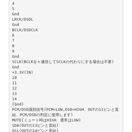
4
5
Gnd
LRCK/DSDL
Gnd
BCLK/DSDCLK
6
7
8
9
Gnd
SCLK(BCLKをｎ逓倍してSCLKの代わりにする場合は不要)
Gnd
+3.3V(IN)
10
11
12
13
14
(Gnd)
PCM/DSD識別信号(PCM=LOW,DSD=HIGH、OUTの11ピンと直
結、PCM/DSDの判定に使用します)
MUTE(ミュート時はHIGH、通常はLOW)
SDA(OUTの13ピンと直結)
SCL(OUTの14ピンと直結)