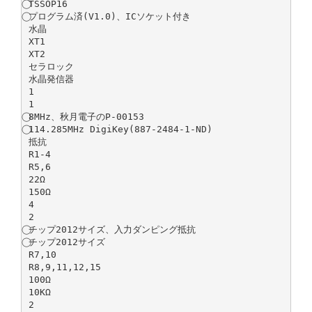
⃝TSSOP16
⃝プログラム済(V1.0)、ICソケット付き
水晶
XT1
XT2
セラロック
水晶発信器
1
1
⃝8MHz、秋月電子のP-00153
⃝114.285MHz DigiKey(887-2484-1-ND)
抵抗
R1-4
R5,6
22Ω
150Ω
4
2
⃝チップ2012サイズ、入力ダンピング抵抗
⃝チップ2012サイズ
R7,10
R8,9,11,12,15
100Ω
10KΩ
2