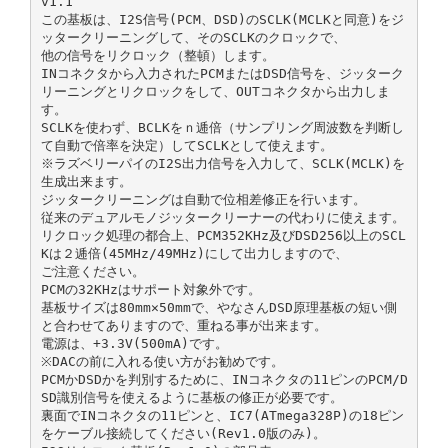
v1.1
この基板は、I2S信号(PCM、DSD)のSCLK(MCLKと同意)をジ
ッタークリーニングして、そのSCLKのクロックで、
他の信号をリクロック（整頓）します。
INコネクタから入力されたPCMまたはDSD信号を、ジッターク
リーニングとリクロックをして、OUTコネクタから出力しま
す。
SCLKを使わず、BCLKをｎ逓倍（サンプリング周波数を判断し
て自動で倍率を決定）してSCLKとして使えます。
※ラズベリーパイのI2S出力信号を入力して、SCLK(MCLK)を
生成出来ます。
ジッタークリーニングは自動で位相差修正を行います。
従来のデュアルモノジッタークリーナーの代わりに使えます。
リクロック処理の都合上、PCM352KHz及びDSD256以上のSCL
Kは２逓倍(45MHz/49MHz)にして出力しますので、
ご注意ください。
PCMの32KHzはサポート対象外です。
基板サイズは80mm✕50mmで、やなさんDSD原理基板の短い側
と合わせてありますので、重ねる事が出来ます。
電源は、+3.3V(500mA)です。
※DACの前に入れる使い方がお勧めです。
PCMかDSDかを判別するために、INコネクタの11ピンのPCM/D
SD識別信号を使えるように基板の修正が必要です。
裏面でINコネクタの11ピンと、IC7(ATmega328P)の18ピン
をケーブル接続してください(Rev1.0版のみ)。