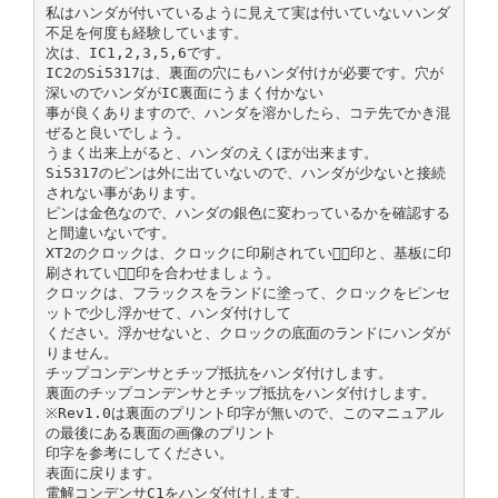
私はハンダが付いているように見えて実は付いていないハンダ
不足を何度も経験しています。
次は、IC1,2,3,5,6です。
IC2のSi5317は、裏面の穴にもハンダ付けが必要です。穴が
深いのでハンダがIC裏面にうまく付かない
事が良くありますので、ハンダを溶かしたら、コテ先でかき混
ぜると良いでしょう。
うまく出来上がると、ハンダのえくぼが出来ます。
Si5317のピンは外に出ていないので、ハンダが少ないと接続
されない事があります。
ピンは金色なので、ハンダの銀色に変わっているかを確認する
と間違いないです。
XT2のクロックは、クロックに印刷されている⃝印と、基板に印
刷されている⃝印を合わせましょう。
クロックは、フラックスをランドに塗って、クロックをピンセ
ットで少し浮かせて、ハンダ付けして
ください。浮かせないと、クロックの底面のランドにハンダが
りません。
チップコンデンサとチップ抵抗をハンダ付けします。
裏面のチップコンデンサとチップ抵抗をハンダ付けします。
※Rev1.0は裏面のプリント印字が無いので、このマニュアル
の最後にある裏面の画像のプリント
印字を参考にしてください。
表面に戻ります。
電解コンデンサC1をハンダ付けします。