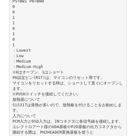
P5=BW1 P6=BW0
0
0
1
1
0
1
0
1
：Lowest
：Low
：Medium
：Medium-High
※0はオープン、1はショート
P6設定ピン(RST)は、マイコンのリセット用です。
マイコンをリセットする時は、ショートして直ぐにオープンし
ます。
※PUSHスイッチを接続してください。
放熱器について
Si5317は発熱が多いので、放熱板を付けることをお勧めしま
す。
入力について
PCM入力とDSD入力は、INコネクタに各信号線を接続します。
エレクトロアート様のUDA基板やP2D基板の出力コネクタから
接続する際は、PH2HEADER変換基板を使うと