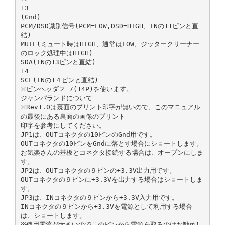
13
(Gnd)
PCM/DSD識別信号(PCM=LOW,DSD=HIGH、INの11ピンと直
結)
MUTE(ミュート時はHIGH、通常はLOW、ジッタークリーナー
のロック処理中はHIGH)
SDA(INの13ピンと直結)
14
SCL(INの1４ピンと直結)
※ピンヘッダ２ 7(14P)を使います。
ジャンパランドについて
※Rev1.0は裏面のプリント印字が無いので、このマニュアル
の最後にある裏面の画像のプリント
印字を参考にしてください。
JP1は、OUTコネクタの10ピンのGnd用です。
OUTコネクタの10ピンをGndに落とす場合にショートします。
お気楽さんの基板とコネクタ接続する場合は、オープンにしま
す。
JP2は、OUTコネクタの９ピンの+3.3V出力用です。
OUTコネクタの９ピンに+3.3Vを出力する場合はショートしま
す。
JP3は、INコネクタの９ピンから+3.3V入力用です。
INコネクタの９ピンから+3.3Vを電源として利用する場合
は、ショートします。
※使用電流が大きいのでこのピンから電源を取るのはお勧めし