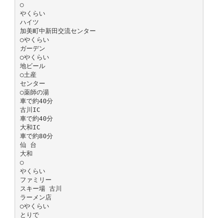
○
やくらい
ハイツ
加美町中新田交流センター
○やくらい
ガーデン
○やくらい
地ビール
○土産
センター
○薬師の湯
車で約40分
古川IC
車で約40分
大和IC
車で約80分
仙 台
大和
○
やくらい
ファミリー
スキー場 古川
ラーメン店
○やくらい
とりで