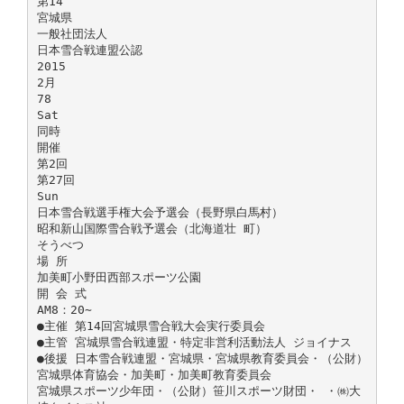
第14
宮城県
一般社団法人
日本雪合戦連盟公認
2015
2月
78
Sat
同時
開催
第2回
第27回
Sun
日本雪合戦選手権大会予選会（長野県白馬村）
昭和新山国際雪合戦予選会（北海道壮 町）
そうべつ
場 所
加美町小野田西部スポーツ公園
開 会 式
AM8：20∼
●主催 第14回宮城県雪合戦大会実行委員会
●主管 宮城県雪合戦連盟・特定非営利活動法人 ジョイナス
●後援 日本雪合戦連盟・宮城県・宮城県教育委員会・（公財）
宮城県体育協会・加美町・加美町教育委員会
宮城県スポーツ少年団・（公財）笹川スポーツ財団・ ・㈱大