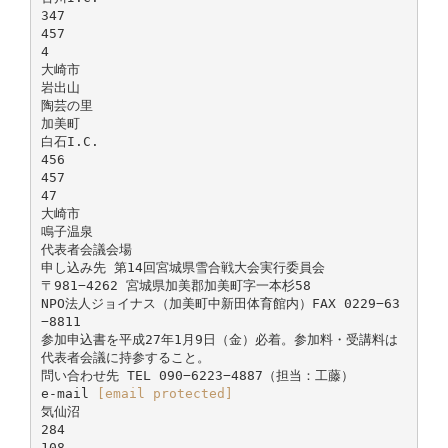
347
457
4
大崎市
岩出山
陶芸の里
加美町
白石I.C.
456
457
47
大崎市
鳴子温泉
代表者会議会場
申し込み先 第14回宮城県雪合戦大会実行委員会
〒981−4262 宮城県加美郡加美町字一本杉58
NPO法人ジョイナス（加美町中新田体育館内）FAX 0229−63
−8811
参加申込書を平成27年1月9日（金）必着。参加料・受講料は
代表者会議に持参すること。
問い合わせ先 TEL 090−6223−4887（担当：工藤）
e-mail
[email protected]
気仙沼
284
108