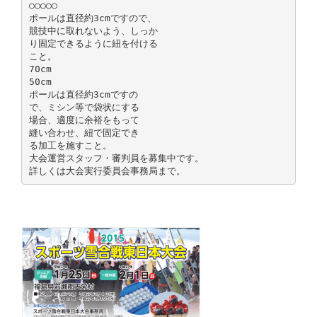
○○○○○
ポールは直径約3cmですので、
競技中に取れないよう、しっか
り固定できるように紐を付ける
こと。
70cm
50cm
ポールは直径約3cmですの
で、ミシン等で袋状にする
場合、適度に余裕をもって
縫い合わせ、紐で固定でき
る加工を施すこと。
大会運営スタッフ・審判員を募集中です。