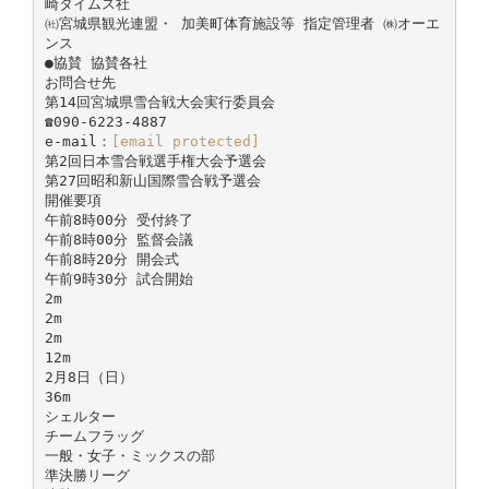
崎タイムス社
㈳宮城県観光連盟・ 加美町体育施設等 指定管理者 ㈱オーエ
ンス
●協賛 協賛各社
お問合せ先
第14回宮城県雪合戦大会実行委員会
☎090-6223-4887
e-mail：
[email protected]
第2回日本雪合戦選手権大会予選会
第27回昭和新山国際雪合戦予選会
開催要項
午前8時00分 受付終了
午前8時00分 監督会議
午前8時20分 開会式
午前9時30分 試合開始
2m
2m
2m
12m
2月8日（日）
36m
シェルター
チームフラッグ
一般・女子・ミックスの部
準決勝リーグ