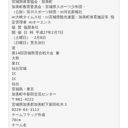
宮城県体育協会・加美町
加美町教育委員会・宮城県スポーツ少年団・
（公財）笹川スポーツ財団・㈱河北新報社
㈱大崎タイムス社・㈳宮城県観光連盟・加美町体育施設等 指
定管理者 ㈱オーエンス
協 賛 協賛各社
開 催 日 時 平成27年2月7日
（土曜日）・2月8日
（日曜日）荒天決行
道
第14回宮城県雪合戦大会 兼
大和
泉IC
仙台宮城
IC
IC
仙台
至福島・東京
加美町中新田交流センター
〒981-4222
宮城県加美郡加美町下新田松木３
0229-63-3113
チームフラッグ作成
70cm
チーム名