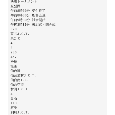
決勝トーナメント
至盛岡
午前8時00分 受付終了
午前8時00分 監督会議
午前9時30分 試合開始
午後3時30分 表彰式・閉会式
398
富谷J.C.T.
泉I.C.
48
4
286
457
松島
塩釜
仙台港
仙台若林J.C.T.
仙台南I.C.
仙台空港
村田J.C.T.
4
白石
113
石巻
利府J.C.T.