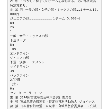
表 彰 １位から３位までのチームを表彰する。その他仮装賞、
特別賞あり。
参 加 料 一般の部・女子の部・ミックスの部……１チーム12,
000円
ジュニアの部………………………………１チーム 5,000円
8m
2m
｝
一般・女子・ミックスの部
予選リーグ
8m
10m
エンドライン
ジュニアの部
予選・決勝トーナメント
サイドライン
3m
バックライン
2月7日
（土）
6m
セン タ ー ラ イ ン
主 催 第14回宮城県雪合戦大会実行委員会
主 管 宮城県雪合戦連盟・特定非営利活動法人 ジョイナス
後 援 日本雪合戦連盟・宮城県・宮城県教育委員会・（公財）