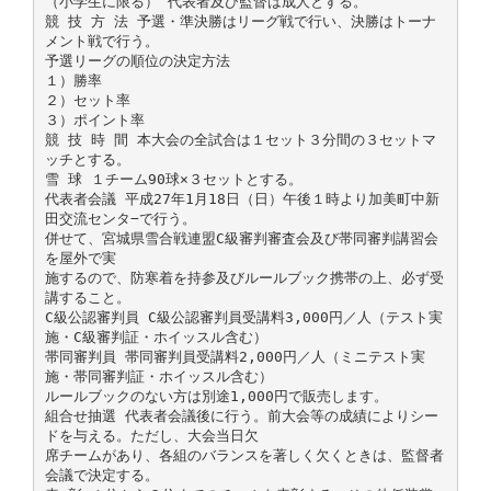
（小学生に限る） 代表者及び監督は成人とする。
競 技 方 法 予選・準決勝はリーグ戦で行い、決勝はトーナ
メント戦で行う。
予選リーグの順位の決定方法
１）勝率
２）セット率
３）ポイント率
競 技 時 間 本大会の全試合は１セット３分間の３セットマ
ッチとする。
雪 球 １チーム90球×３セットとする。
代表者会議 平成27年1月18日（日）午後１時より加美町中新
田交流センタ−で行う。
併せて、宮城県雪合戦連盟C級審判審査会及び帯同審判講習会
を屋外で実
施するので、防寒着を持参及びルールブック携帯の上、必ず受
講すること。
C級公認審判員 C級公認審判員受講料3,000円／人（テスト実
施・C級審判証・ホイッスル含む）
帯同審判員 帯同審判員受講料2,000円／人（ミニテスト実
施・帯同審判証・ホイッスル含む）
ルールブックのない方は別途1,000円で販売します。
組合せ抽選 代表者会議後に行う。前大会等の成績によりシー
ドを与える。ただし、大会当日欠
席チームがあり、各組のバランスを著しく欠くときは、監督者
会議で決定する。