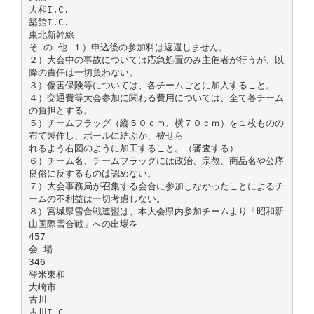
大和I.C.
築館I.C.
東北新幹線
そ の 他 １）申込後の参加料は返還しません。
２）大会中の事故については応急処置のみ主催者が行うが、以
降の責任は一切負わない。
３）傷害保険等については、各チームごとに加入すること。
４）交通費等大会参加に関わる費用については、全て各チーム
の負担とする。
５）チームフラッグ（縦５０ｃｍ、横７０ｃｍ）を１枚ものの
布で製作し、ポールに結ぶか、被せら
れるよう右図のように加工すること。（審査する）
６）チーム名、チームフラッグには政治、宗教、商品名や公序
良俗に反するものは認めない。
７）大会事務局が召集する会合に参加しなかったことによるチ
ームの不利益は一切考慮しない。
８）宮城県雪合戦連盟は、本大会県内参加チームより「昭和新
山国際雪合戦」への出場を
457
会 場
346
登米東和
大崎市
古川
古川I.C.