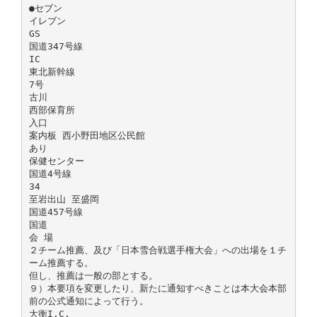
●セブン
イレブン
GS
国道347号線
IC
東北新幹線
7号
古川
西部保育所
入口
案内板 西小野田地区公民館
あり
保健センター
国道4号線
34
至岩出山 至盛岡
国道457号線
国道
会 場
２チーム推薦、及び「日本雪合戦選手権大会」への出場を１チ
ーム推薦する。
但し、推薦は一般の部とする。
９）本要項を変更したり、新たに通知すべきことは本大会本部
前の公式通知によって行う。
大衡I.C.