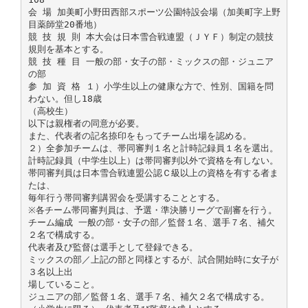
会 場 加美町小野田西部スポーツ公園特設会場（加美町字上野
目薬師堂20番地）
競 技 規 則 本大会は日本雪合戦連盟（ＪＹＦ）制定の競技
規則を基本とする。
競 技 種 目 一般の部・女子の部・ミックスの部・ジュニア
の部
参 加 資 格 １）小学生以上の健康な方で、性別、国籍を問
わない。但し18歳
（高校生）
以下は親権者の同意が必要。
また、代表者の記名捺印をもってチーム出場を認める。
２）全参加チームは、帯同審判１名と計時記録員１名を選出。
計時記録員（中学生以上）は帯同審判以外で資格を有しない。
帯同審判員は日本雪合戦連盟公認Ｃ級以上の資格を有する者ま
たは、
毎年行う帯同審判講習会を受講することとする。
※各チーム帯同審判員は、予選・準決勝リーグで副審を行う。
チーム編成 一般の部・女子の部／監督１名、選手７名、補欠
２名で構成する。
代表者及び監督は選手として登録できる。
ミックスの部／上記の部と同様とするが、試合開始時に女子が
３名以上出
場していること。
ジュニアの部／監督１名、選手７名、補欠２名で構成する。