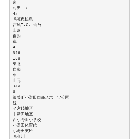
道
村田I.C.
45
鳴瀬奥松島
宮城I.C. 仙台
山形
自動
車
45
346
108
東北
自動
車
山元
349
6
加美町小野田西部スポーツ公園
線
至宮崎地区
中新田地区
西小野田小学校
小野田体育館
小野田支所
鳴瀬川