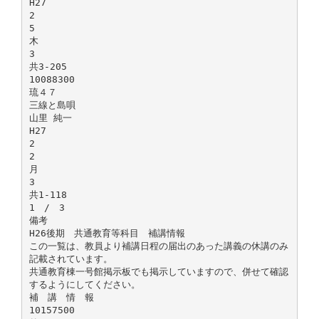
H27
2
5
木
3
共3-205
10088300
琉４７
三線と島唄
山里 純一
H27
2
2
月
3
共1-118
1 / 3
備考
H26後期 共通教育等科目 補講情報
この一覧は、教員より補講日程の届出のあった講義の休講のみ
記載されています。
共通教育棟一号館掲示板でも掲示していますので、併せて確認
するようにしてください。
補 講 情 報
10157500