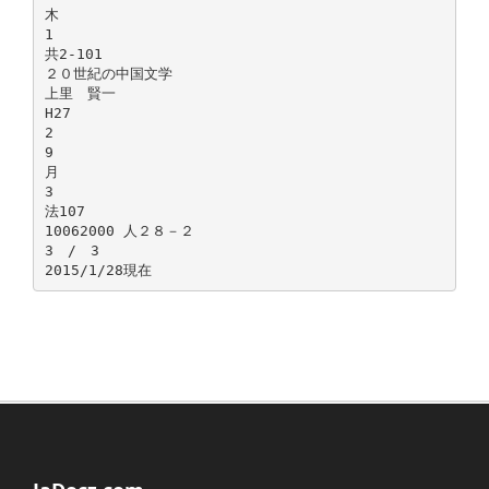
木
1
共2-101
２０世紀の中国文学
上里 賢一
H27
2
9
月
3
法107
10062000 人２８－２
3 / 3