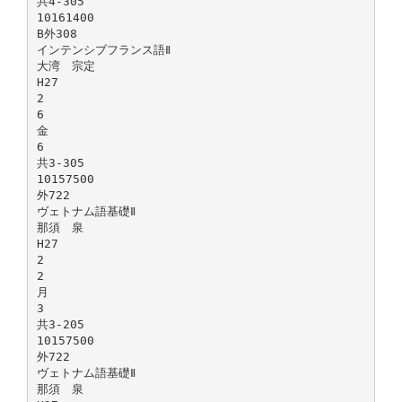
共4-305
10161400
B外308
インテンシブフランス語Ⅱ
大湾 宗定
H27
2
6
金
6
共3-305
10157500
外722
ヴェトナム語基礎Ⅱ
那須 泉
H27
2
2
月
3
共3-205
10157500
外722
ヴェトナム語基礎Ⅱ
那須 泉