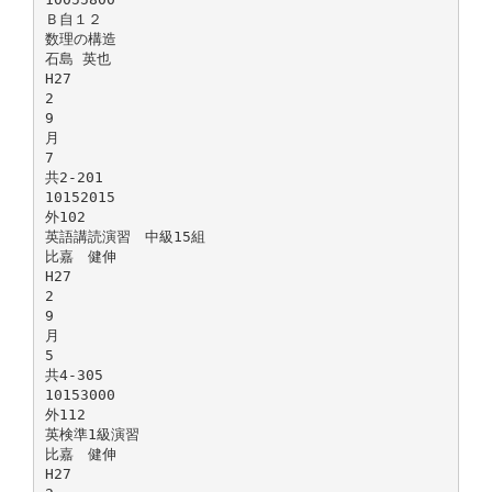
Ｂ自１２
数理の構造
石島 英也
H27
2
9
月
7
共2-201
10152015
外102
英語講読演習 中級15組
比嘉 健伸
H27
2
9
月
5
共4-305
10153000
外112
英検準1級演習
比嘉 健伸
H27