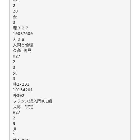
2
20
金
3
理３２７
10037600
人０８
人間と倫理
久高 將晃
H27
2
3
火
3
共2-201
10154201
外302
フランス語入門Ⅱ01組
大湾 宗定
H27
2
9
月
1