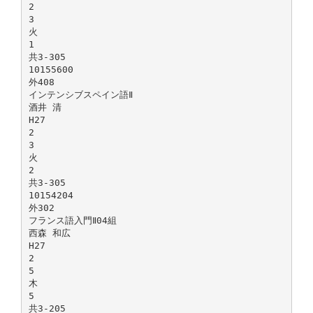
2
3
火
1
共3-305
10155600
外408
インテンシブスペイン語Ⅱ
酒井 清
H27
2
3
火
2
共3-305
10154204
外302
フランス語入門Ⅱ04組
西森 和広
H27
2
5
木
5
共3-205