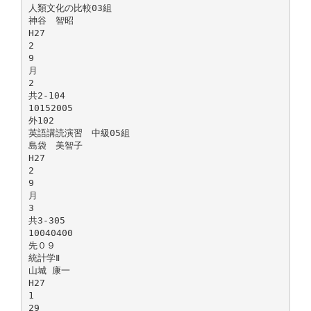
人類文化の比較03組
神谷 智昭
H27
2
9
月
2
共2-104
10152005
外102
英語講読演習 中級05組
島袋 美智子
H27
2
9
月
3
共3-305
10040400
先０９
統計学Ⅱ
山城 康一
H27
1
29