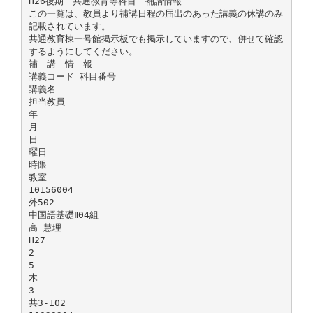
H26後期 共通教育等科目 補講情報
この一覧は、教員より補講日程の届出のあった講義の休講のみ
記載されています。
共通教育棟一号館掲示板でも掲示していますので、併せて確認
するようにしてください。
補 講 情 報
講義コード 科目番号
講義名
担当教員
年
月
日
曜日
時限
教室
10156004
外502
中国語基礎Ⅱ04組
高 慧理
H27
2
5
木
3
共3-102