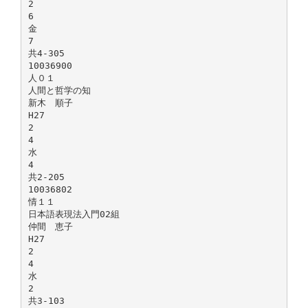
2
6
金
7
共4-305
10036900
人０１
人間と哲学の知
新木 順子
H27
2
4
水
4
共2-205
10036802
情１１
日本語表現法入門02組
仲間 恵子
H27
2
4
水
2
共3-103