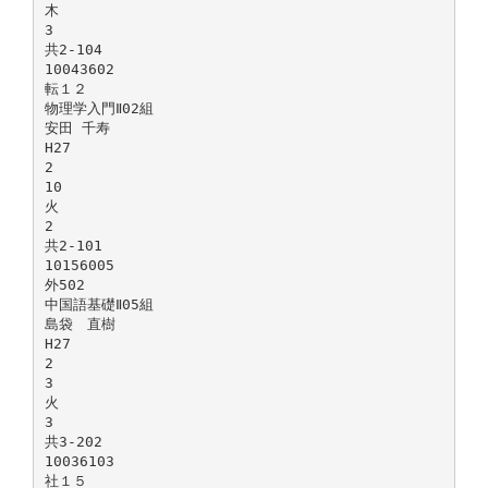
木
3
共2-104
10043602
転１２
物理学入門Ⅱ02組
安田 千寿
H27
2
10
火
2
共2-101
10156005
外502
中国語基礎Ⅱ05組
島袋 直樹
H27
2
3
火
3
共3-202
10036103
社１５