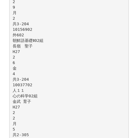
2
9
月
2
共3-204
10156902
外602
朝鮮語基礎Ⅱ02組
長嶺 聖子
H27
2
6
金
4
共3-204
10037702
人１１
心の科学02組
金武 育子
H27
2
2
月
5
共2-305