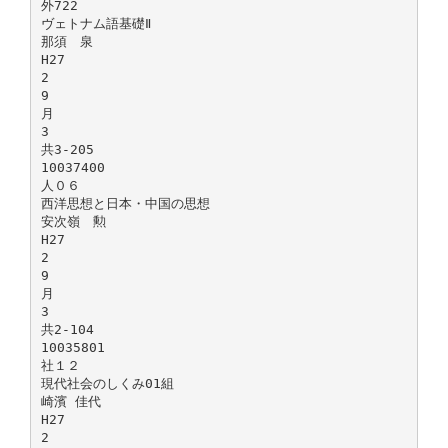
外722
ヴェトナム語基礎Ⅱ
那須 泉
H27
2
9
月
3
共3-205
10037400
人０６
西洋思想と日本・中国の思想
安次嶺 勲
H27
2
9
月
3
共2-104
10035801
社１２
現代社会のしくみ01組
崎濱 佳代
H27
2