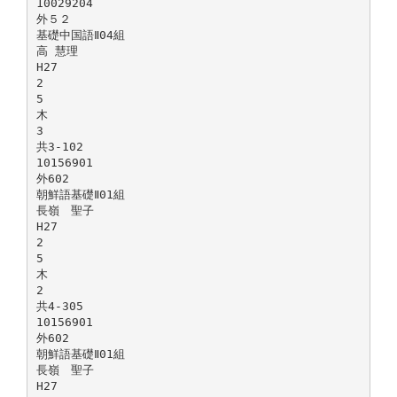
10029204
外５２
基礎中国語Ⅱ04組
高 慧理
H27
2
5
木
3
共3-102
10156901
外602
朝鮮語基礎Ⅱ01組
長嶺 聖子
H27
2
5
木
2
共4-305
10156901
外602
朝鮮語基礎Ⅱ01組
長嶺 聖子
H27