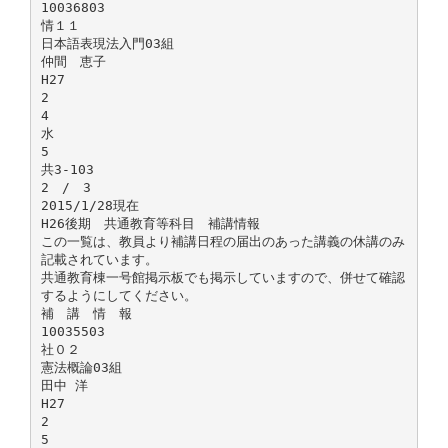
10036803
情１１
日本語表現法入門03組
仲間 恵子
H27
2
4
水
5
共3-103
2 / 3
2015/1/28現在
H26後期 共通教育等科目 補講情報
この一覧は、教員より補講日程の届出のあった講義の休講のみ
記載されています。
共通教育棟一号館掲示板でも掲示していますので、併せて確認
するようにしてください。
補 講 情 報
10035503
社０２
憲法概論03組
田中 洋
H27
2
5