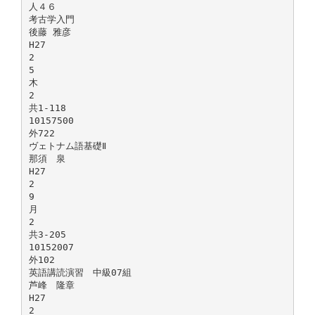
人４６
考古学入門
後藤 雅彦
H27
2
5
木
2
共1-118
10157500
外722
ヴェトナム語基礎Ⅱ
那須 泉
H27
2
9
月
2
共3-205
10152007
外102
英語講読演習 中級07組
芦峰 隆章
H27
2