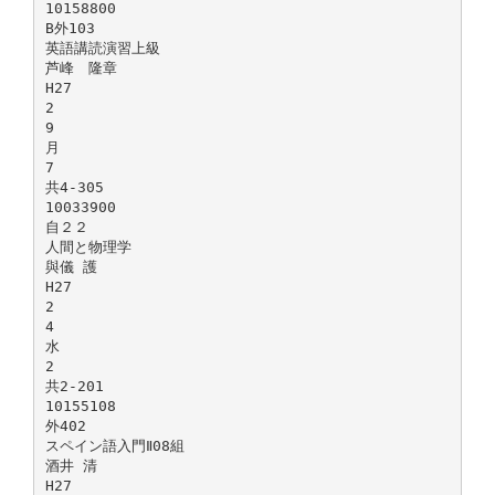
10158800
B外103
英語講読演習上級
芦峰 隆章
H27
2
9
月
7
共4-305
10033900
自２２
人間と物理学
與儀 護
H27
2
4
水
2
共2-201
10155108
外402
スペイン語入門Ⅱ08組
酒井 清
H27