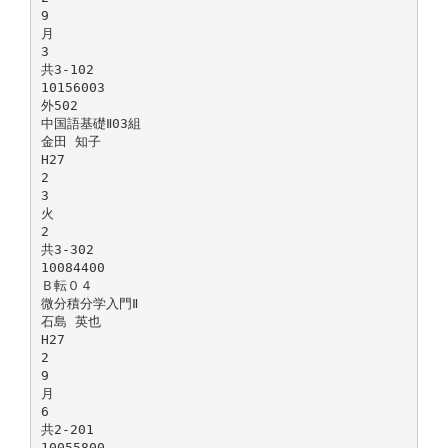
9
月
3
共3-102
10156003
外502
中国語基礎Ⅱ03組
金田 知子
H27
2
3
火
2
共3-302
10084400
Ｂ転０４
微分積分学入門Ⅱ
石島 英也
H27
2
9
月
6
共2-201
10055800