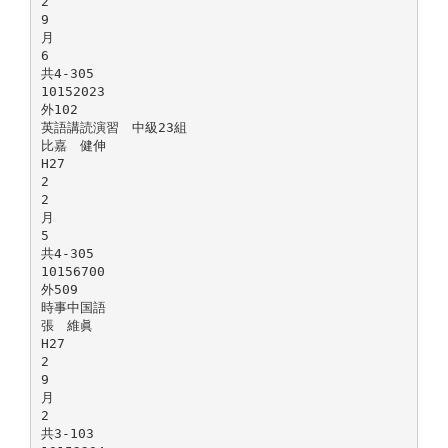
2
9
月
6
共4-305
10152023
外102
英語講読演習 中級23組
比嘉 健伸
H27
2
2
月
5
共4-305
10156700
外509
時事中国語
張 維眞
H27
2
9
月
2
共3-103