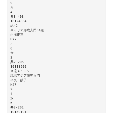
9
月
4
共3-403
10124604
総42
キャリア形成入門04組
内海正三
H27
2
6
金
2
共2-205
10118900
Ｂ琉４１－２
琉球アジア研究入門
平良 妙子
H27
2
4
水
6
共2-201
10150101