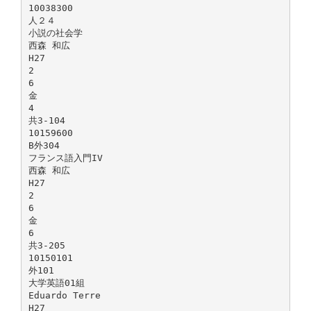
10038300
人２４
小説の社会学
西森 和広
H27
2
6
金
4
共3-104
10159600
B外304
フランス語入門IV
西森 和広
H27
2
6
金
6
共3-205
10150101
外101
大学英語01組
Eduardo Terre
H27