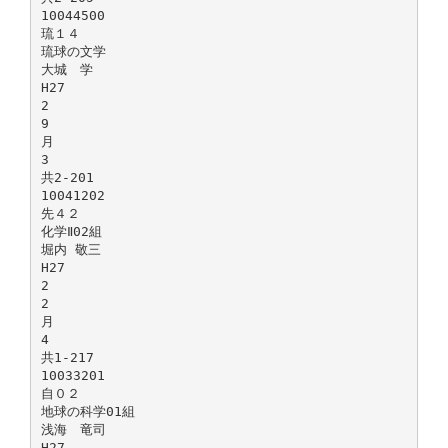
10044500
琉１４
琉球の文学
大城 学
H27
2
9
月
3
共2-201
10041202
先４２
化学Ⅱ02組
堀内 敬三
H27
2
2
月
4
共1-217
10033201
自０２
地球の科学01組
浅海 竜司
H27