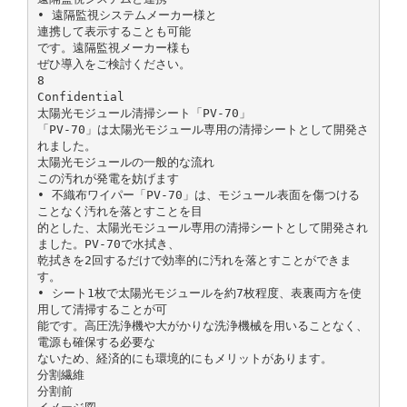
• 遠隔監視システムメーカー様と
連携して表示することも可能
です。遠隔監視メーカー様も
ぜひ導入をご検討ください。
8
Confidential
太陽光モジュール清掃シート「PV-70」
「PV-70」は太陽光モジュール専用の清掃シートとして開発さ
れました。
太陽光モジュールの一般的な流れ
この汚れが発電を妨げます
• 不織布ワイパー「PV-70」は、モジュール表面を傷つける
ことなく汚れを落とすことを目
的とした、太陽光モジュール専用の清掃シートとして開発され
ました。PV-70で水拭き、
乾拭きを2回するだけで効率的に汚れを落とすことができま
す。
• シート1枚で太陽光モジュールを約7枚程度、表裏両方を使
用して清掃することが可
能です。高圧洗浄機や大がかりな洗浄機械を用いることなく、
電源も確保する必要な
ないため、経済的にも環境的にもメリットがあります。
分割繊維
分割前