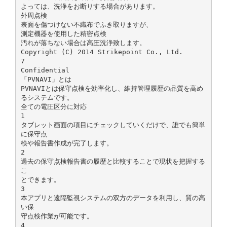
よっては、洗浄をお断りする場合があります。
外周点検
表面を傷つけない不織布でふき取りますが、
測定機器を使用した精密点検
汚れが落ちない場合は高圧洗浄致します。
Copyright (C) 2014 Strikepoint Co., Ltd.
7
Confidential
「PVNAVI」とは
PVNAVIとは保守点検を効率化し、維持管理履歴の品質を高め
るシステムです。
全ての電圧区分に対応
1
タブレット画面の項目にチェックしていくだけで、誰でも簡単
に保守点
検や報告書作成が完了します。
2
過去の保守点検報告書の履歴と比較することで現状を把握する
こ
とできます。
3
本アプリと遠隔監視システムの双方のデータを利用し、質の高
い保
守点検作業が可能です。
4