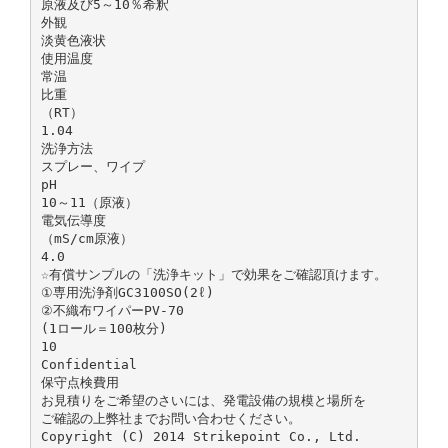
原液及び5～10％希釈
外観
淡黄色液状
使用温度
常温
比重
（RT）
1.04
洗浄方法
スプレー、ワイプ
pH
10～11（原液）
電気伝導度
（mS/cm原液）
4.0
☆有償サンプルの「洗浄キット」で効果をご確認頂けます。
①専用洗浄剤GC3100SO(2ℓ)
②不織布ワイパーPV-70
(1ロール＝100枚分)
10
Confidential
保守点検費用
お見積りをご希望のさいには、発電設備の規模と場所を
ご確認の上弊社までお問い合わせください。
Copyright (C) 2014 Strikepoint Co., Ltd.