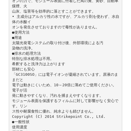
オンの力で、モジュール表面に付着した鳥の糞、黄砂、自動車
煤煙、火
山灰、塩害等を効率的に落とすことができます。
• 主成分はアルカリ性の水ですが、アルカリ剤を使わず、水自
体の水酸イ
オンを発生させておりますので毒性がありません。
●使用方法
●用途
太陽光発電システムの取り付け後、外部環境による汚
染物の洗浄。
●排水の処理方法
特別な排水処理は不用。
希釈すると洗浄力は上がります
部材にも安心
「GC3100SO」には電子イオンが凝縮されています。原液のま
まだと
電子は動きにくいため、10～20倍に薄めてご使用ください。
電子が活
発に動きやすくなり、汚れを捕まえやすくなります。
モジュール表面を保護するフィルムに対して影響がなく安心で
す。リン
ス性や耐腐食性に優れ、純水よりも錆びません。
Copyright (C) 2014 Strikepoint Co., Ltd.
●一般性状
使用濃度