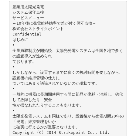
産業用太陽光発電
システム保守点検
サービスメニュー
～10年後に発電維持効率で差が付く保守点検～
株式会社ストライクポイント
Confidential
はじめに
•
全量買取制度が開始後、太陽光発電システムは全国各地で多く
の設置導入が進められ
ております。
•
しかしながら、設置するまでに多くの検討時間を要しながら、
設置後の維持管理の仕方に
ついてはあまり議論されていないのが現状です。
•
一般的に機器は長期間使用する間に部品が摩耗・消耗し、劣化
して故障したり、安全
性が損なわれたりすることもあります。
•
太陽光発電システムも同様であり、設置後から売電期間20年の
「発電」維持管理をいか
に確実に行えるかが重要となります。
Copyright (C) 2014 Strikepoint Co., Ltd.