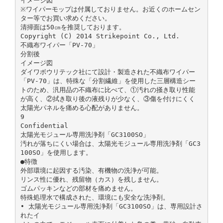
イメージ図
※ワイパーモップは付属しておりません。お近くのホームセン
ター等でお買い求めください。
清掃面は50㎝を推奨しております。
Copyright (C) 2014 Strikepoint Co., Ltd.
不織布ワイパー「PV-70」
分割後
イメージ図
ダイワボウリテック社にて設計・製造された不織布ワイパー
「PV-70」は、特殊な「分割繊維」を使用した三層構造シー
トのため、汎用品の不織布に比べて、①汚れの掻き取り性能
が高く、②拭き取り後の液残りが少なく、③傷を付けにくく
太陽光パネルを痛める心配がありません。
9
Confidential
太陽光モジュール専用洗浄剤「GC3100SO」
汚れが落ちにくい場合は、太陽光モジュール専用洗浄剤「GC3
100SO」を使用します。
●特徴
外部環境に起因する汚染、有機物の洗浄が可能。
リンス性に優れ、残留物（カス）を残しません。
ゴムパッキンなどの部材を痛めません。
特殊処理水で構成された、環境にも安全な洗浄剤。
• 太陽光モジュール専用洗浄剤「GC3100SO」は、専用設計さ
れたイ