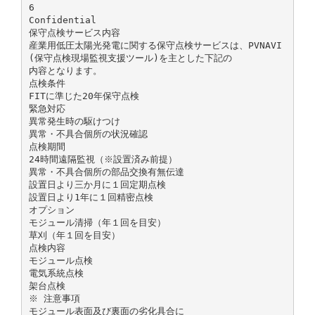
6
Confidential
保守点検サービス内容
産業用低圧太陽光発電に関する保守点検サービスは、PVNAVI
(保守点検現場監視支援ツール)を主とした下記の
内容となります。
点検条件
FITに準じた20年保守点検
緊急対応
異常発生時の駆けつけ
異常・不具合個所の状況確認
点検期間
24時間遠隔監視（※設置済み前提）
異常・不具合個所の部品交換有無伝達
設置日より三か月に１回定期点検
設置日より1年に１回精密点検
オプション
モジュール清掃（年１回を目安）
草刈（年１回を目安）
点検内容
モジュール点検
電気系統点検
架台点検
※ 注意事項
モジュール表面及び裏面の劣化具合に