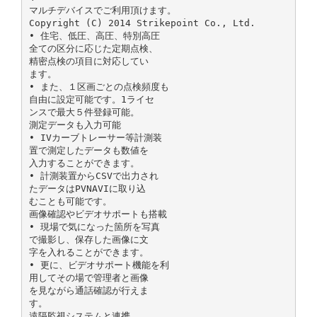
マルチデバイスでご利用頂けます。
Copyright (C) 2014 Strikepoint Co., Ltd.
• 住宅、低圧、高圧、特別高圧
全ての区分に応じた定期点検、
精密点検の項目に対応してい
ます。
• また、１区画ごとの点検頻度も
自由に設定可能です。1ライセ
ンスで最大５件登録可能。
測定データも入力可能
• IVカーブトレーサー等計測装
置で測定したデータも数値を
入力することができます。
• 計測装置からCSVで出力され
たデータはPVNAVIに取り込
むことも可能です。
画像確認やビデオサポートも搭載
• 現場で気になった箇所を写真
で撮影し、保存した画像に文
字を入れることができます。
• 更に、ビデオサポート機能を利
用してその場で管理者と画像
を見ながら通話確認が行えま
す。
遠隔監視システムと連携