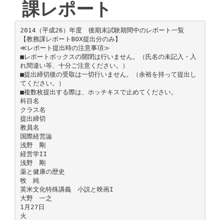
課レポート
2014（平成26）年度 後期末試験期間中のレポート一覧
【教務課レポートBOX提出分のみ】
≪レポート提出時の注意事項≫
■レポートボックスの開閉は行いません。（氏名の未記入・入
れ間違い等、十分ご注意ください。）
■提出締切後の受取は一切行いません。（余裕を持って提出し
てください。）
■複数枚提出する際は、ホッチキスで止めてください。
科目名
クラス名
提出締切
教員名
国際経営論
浅野 剛
経営学II
浅野 剛
薬と健康の歴史
牧 純
英米文化特殊講義 小説と映画I
大野 一之
1月27日
火