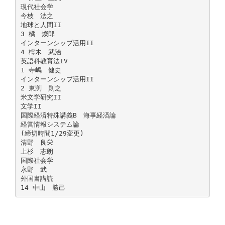
現代社会学
今枝 法之
地球と人間II
3 橘 燦郎
インターンシップ活用II
4 樗木 武治
英語科教育法IV
1 寺嶋 健史
インターンシップ活用II
2 東渕 則之
米文学研究II
文学II
国際経済特殊講義B 海事経済論
経営情報システム論
(締切時間1/29変更)
清野 良栄
上杉 志朗
国際社会学
永野 武
外国書講読