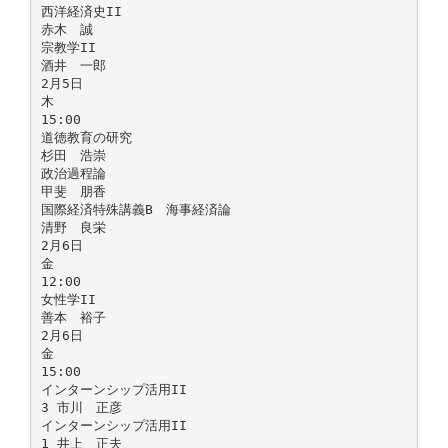
西洋経済史II
赤木 誠
宗教学II
酒井 一郎
2月5日
木
15:00
道徳教育の研究
杉田 浩崇
政治過程論
甲斐 朋香
国際経済特殊講義B 海事経済論
清野 良栄
2月6日
金
12:00
女性学II
善本 裕子
2月6日
金
15:00
インターンシップ活用II
3 市川 正彦
インターンシップ活用II
1 井上 正夫