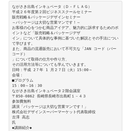
ながさき出島インキュベータ（Ｄ－ＦＬＡＧ）
平成２６年度第２回ビジネススクールセミナー
販売戦略＆パッケージデザインセミナー
～パッケージは大切な営業マンです！～
お客様の心をつかむ商品アイデア、魅力的に訴求するためのポ
イントなど「販売戦略＆パッケージデザ
イン」について具体的な事例に基づいた解説とその手法につい
て学びます。
また、商品の流通販売において不可欠な「JAN コード（バー
コード）
」について取得の仕方や作り方、
その活用方法等についても学んでいきます。
日時：平成 2７年 1 月２７日（火）15:00～
会場：
■プログラム
15：00～16：30
ながさき出島インキュベータ２階会議室
〒850-0862 長崎県長崎市出島町１－４３
参加費無料
講演「パッケージは大切な営業マンです！」
株式会社デザインスーパーマーケット代表取締役
古澤 高志
氏
◆講師紹介◆