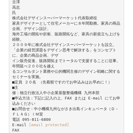
古澤
高志
氏
株式会社デザインスーパーマーケット代表取締役
家具デザイナーとして住宅メーカーに８年間勤務。家具の商品
企画、デザイン設計、
海外工場の開拓や折衝、販路開拓など、家具の新規立ち上げを
経験。
２００９年に株式会社デザインスーパーマーケットを設立。
「企業の経営課題をデザイン思考で解決する」をコンセプト
に、企業の商品企画、デザ
イン販売促進、販路開拓までトータルで支援することに従事。
年間延べ２００社を越え
るコンサルタント業務や公的機関主催のデザイン戦略に関する
セミナーを実施。
■定員 ２０名 （先着順ですのでお申込みはお早めに！）
■主
催：独立行政法人中小企業基盤整備機構 九州本部
■申込方法：下記に記入の上、FAX または E-mail にてお申
込みください
■お問合せ：中小機構九州ながさき出島インキュベータ（Ｄ－
ＦＬＡＧ）ＩＭ室
電話 095-811-6800
E-mail
[email protected]
FAX