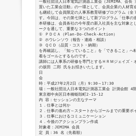
一般社団法人日本電気計測器工業会（JEMIMA、会長
置いた工業会活動」の一環として、会員企業の人材育
も継続して会員限定の人事系教育研修プログラム（全
す。今回は、その第七弾として新プログラム「仕事の
本研修は、会員各社の今年度の新入社員を主な対象と
ークを通して、重要な３つのポイント
① ＰＤＣＡ（Plan-Do-Check-Action）
② ホウレンソウ（報告・連絡・相談）
③ ＱＣＤ（品質・コスト・納期）
を再確認し、「知っていること」を「できること」へ
着をゴールとするものです。
講師には人事系の研修を専門とするＨＲＭジェイズ・
の坂田 二郎 氏をお招きいたします。
日
会
時：平成27年2月2日（月）9:30～17:30
場：一般社団法人日本電気計測器工業会 計測会館 4
東京都中央区日本橋蛎殻町2-15-12
内 容：セッションの主なテーマ
１．仕事とは何か
２．仕事の進め方～スタートからゴールまでの重要ポ
３．仕事におけるコミュニケーション
４．今後のアクションプラン作成
対象者：JEMIMA 会員
定 員：36 名（先着順）