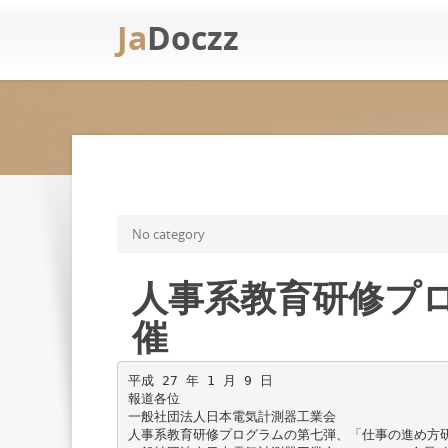
Ja
Doczz
No category
人事系教育研修プ
催
平成 27 年 1 月 9 日
報道各位
一般社団法人日本電気計測器工業会
人事系教育研修プログラムの第七弾、「仕事の進め方