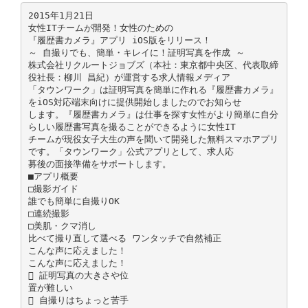
2015年1月21日
女性ITチームが開発！女性のための
『履歴書カメラ』アプリ iOS版をリリース！
～ 自撮りでも、簡単・キレイに！証明写真を作成 ～
株式会社リクルートジョブズ（本社：東京都中央区、代表取締
役社長：柳川 昌紀）が運営する求人情報メディア
「タウンワーク」は証明写真を簡単に作れる『履歴書カメラ』
をiOS対応端末向けに提供開始しましたのでお知らせ
します。『履歴書カメラ』は仕事を探す女性がより簡単に自分
らしい履歴書写真を撮ることができるように女性IT
チームが現役女子大生の声を聞いて開発した無料スマホアプリ
です。「タウンワーク」公式アプリとして、求人応
募後の面接準備をサポートします。
■アプリ概要
□撮影ガイド
誰でも簡単に自撮りOK
□連続撮影
□美肌・クマ消し
比べて撮り直して選べる ワンタッチで自然補正
こんな声に応えました！
こんな声に応えました！
 証明写真の大きさや位
置が難しい
 自撮りはちょっと苦手