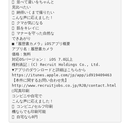
 並べて違いをちゃんと
見比べたい
 納得いくまで撮りたい
こんな声に応えました！
 クマが気になる
 肌をキレイに
 マナーを守った自然な
できあがり
■『履歴書カメラ』iOSアプリ概要
アプリ名：履歴書カメラ
価格：無料
対応OSバージョン： iOS 7.0以上
権利表記：(C) Recruit Holdings Co., Ltd.
▼アプリのダウンロードと詳細はこちらから
https://itunes.apple.com/jp/app/id919409463
【本件に関するお問い合わせ先】
http://www.recruitjobs.co.jp/RJB/contact.html
□写真印刷
コンビニや自宅で
こんな声に応えました！
 コンビニ/セルフ印刷
機ならでも印刷可能