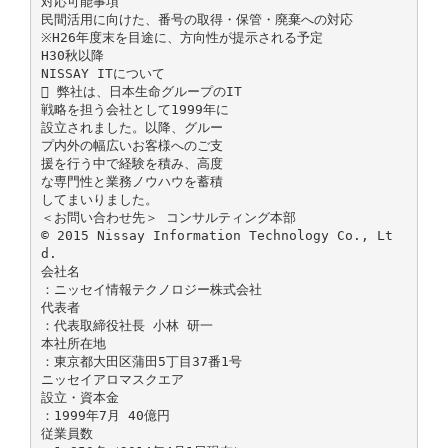
対応可能事項
民間活用に向けた、番号の取得・保管・廃棄への対応
※H26年度末を目途に、方向性が提示される予定
H30秋以降
NISSAY ITについて
 弊社は、日本生命グループのIT
戦略を担う会社として1999年に
設立されました。以降、グルー
プ内外の幅広いお客様へのご支
援を行う中で経験を積み、高度
な専門性と業務ノウハウを蓄積
してまいりました。
＜お問い合わせ先＞ コンサルティング本部
© 2015 Nissay Information Technology Co., Lt
d.
会社名
：ニッセイ情報テクノロジー株式会社
代表者
：代表取締役社長 小林 研一
本社所在地
：東京都大田区蒲田5丁目37番1号
ニッセイアロマスクエア
設立・資本金
：1999年7月 40億円
従業員数