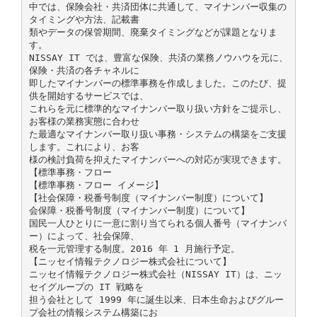
中では、保険会社・共済団体に共通して、マイナンバー収集の
タイミングや方法、記載書
類やデータの保管期間、廃棄タイミングなどが課題となりま
す。
NISSAY IT では、豊富な保険、共済の業務ノウハウを元に、
保険・共済の各チャネルに
即したマイナンバーの標準事務を作成しました。このたび、提
供を開始するサービスでは、
これらを元に標準的なマイナンバー取り扱い方針をご提示し、
お客様の業務実態に合わせ
た最適なマイナンバー取り扱い事務・システムの構築をご支援
します。これにより、お客
様の検討負荷を抑えたマイナンバーへの対応が実現できます。
【標準事務・フロー
【標準事務・フロー イメージ】
【社会保障・税番号制度（マイナンバー制度）について】
会保障・税番号制度（マイナンバー制度）について】
国民一人ひとりに一意に割り当てられる個人番号（マイナンバ
ー）によって、社会保障、
税を一元管理する制度。2016 年 1 月施行予定。
【ニッセイ情報テクノロジー株式会社について】
ニッセイ情報テクノロジー株式会社（NISSAY IT）は、ニッ
セイグループの IT 戦略を
担う会社として 1999 年に誕生以来、日本生命およびグルー
プ会社の情報システム構築にお