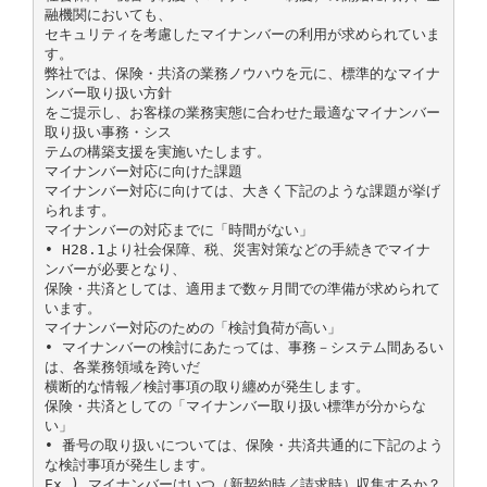
融機関においても、
セキュリティを考慮したマイナンバーの利用が求められていま
す。
弊社では、保険・共済の業務ノウハウを元に、標準的なマイナ
ンバー取り扱い方針
をご提示し、お客様の業務実態に合わせた最適なマイナンバー
取り扱い事務・シス
テムの構築支援を実施いたします。
マイナンバー対応に向けた課題
マイナンバー対応に向けては、大きく下記のような課題が挙げ
られます。
マイナンバーの対応までに「時間がない」
• H28.1より社会保障、税、災害対策などの手続きでマイナ
ンバーが必要となり、
保険・共済としては、適用まで数ヶ月間での準備が求められて
います。
マイナンバー対応のための「検討負荷が高い」
• マイナンバーの検討にあたっては、事務－システム間あるい
は、各業務領域を跨いだ
横断的な情報／検討事項の取り纏めが発生します。
保険・共済としての「マイナンバー取り扱い標準が分からな
い」
• 番号の取り扱いについては、保険・共済共通的に下記のよう
な検討事項が発生します。
Ex.) マイナンバーはいつ（新契約時／請求時）収集するか？