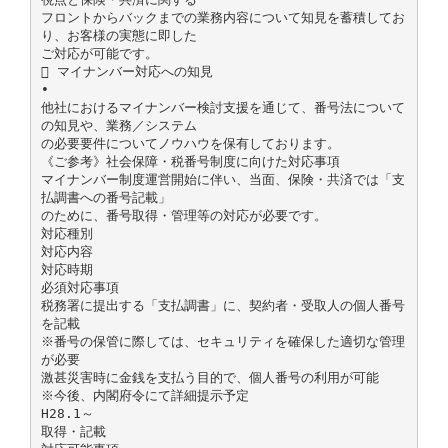
フロントからバックまでの業務内容について知見を蓄積してお
り、お客様の実態に即した
ご対応が可能です。
 マイナンバー対応への知見
•
他社におけるマイナンバー検討支援を通じて、番号法について
の知見や、業務／システム
の必要要件についてノウハウを保有しております。
《ご参考》社会保障・税番号制度に向けた対応事項
マイナンバー制度運営開始に伴い、当面、保険・共済では「支
払調書への番号記載」
のために、番号取得・管理等の対応が必要です。
対応種別
対応内容
対応時期
必須対応事項
税務署に提出する「支払調書」に、契約者・受取人の個人番号
を記載
※番号の保管に際しては、セキュリティを確保した適切な管理
が必要
激甚災害時に金銭を支払う目的で、個人番号の利用が可能
※今後、内閣府令にて詳細提示予定
H28.1～
取得・記載