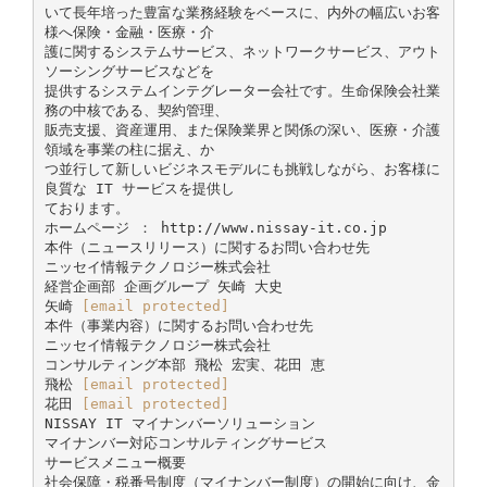
いて長年培った豊富な業務経験をベースに、内外の幅広いお客
様へ保険・金融・医療・介
護に関するシステムサービス、ネットワークサービス、アウト
ソーシングサービスなどを
提供するシステムインテグレーター会社です。生命保険会社業
務の中核である、契約管理、
販売支援、資産運用、また保険業界と関係の深い、医療・介護
領域を事業の柱に据え、か
つ並行して新しいビジネスモデルにも挑戦しながら、お客様に
良質な IT サービスを提供し
ております。
ホームページ ： http://www.nissay-it.co.jp
本件（ニュースリリース）に関するお問い合わせ先
ニッセイ情報テクノロジー株式会社
経営企画部 企画グループ 矢崎 大史
矢崎
[email protected]
本件（事業内容）に関するお問い合わせ先
ニッセイ情報テクノロジー株式会社
コンサルティング本部 飛松 宏実、花田 恵
飛松
[email protected]
花田
[email protected]
NISSAY IT マイナンバーソリューション
マイナンバー対応コンサルティングサービス
サービスメニュー概要
社会保障・税番号制度（マイナンバー制度）の開始に向け、金