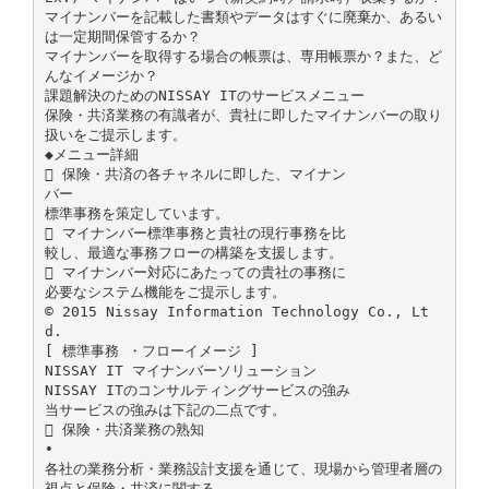
マイナンバーを記載した書類やデータはすぐに廃棄か、あるい
は一定期間保管するか？
マイナンバーを取得する場合の帳票は、専用帳票か？また、ど
んなイメージか？
課題解決のためのNISSAY ITのサービスメニュー
保険・共済業務の有識者が、貴社に即したマイナンバーの取り
扱いをご提示します。
◆メニュー詳細
 保険・共済の各チャネルに即した、マイナン
バー
標準事務を策定しています。
 マイナンバー標準事務と貴社の現行事務を比
較し、最適な事務フローの構築を支援します。
 マイナンバー対応にあたっての貴社の事務に
必要なシステム機能をご提示します。
© 2015 Nissay Information Technology Co., Lt
d.
[ 標準事務 ・フローイメージ ]
NISSAY IT マイナンバーソリューション
NISSAY ITのコンサルティングサービスの強み
当サービスの強みは下記の二点です。
 保険・共済業務の熟知
•
各社の業務分析・業務設計支援を通じて、現場から管理者層の
視点と保険・共済に関する