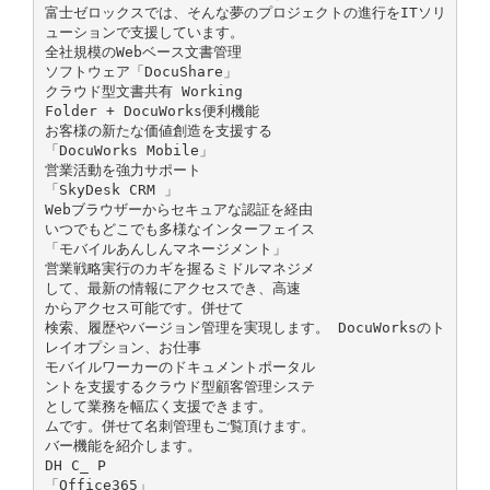
富士ゼロックスでは、そんな夢のプロジェクトの進行をITソリ
ューションで支援しています。
全社規模のWebベース文書管理
ソフトウェア「DocuShare」
クラウド型文書共有 Working
Folder + DocuWorks便利機能
お客様の新たな価値創造を支援する
「DocuWorks Mobile」
営業活動を強力サポート
「SkyDesk CRM 」
Webブラウザーからセキュアな認証を経由
いつでもどこでも多様なインターフェイス
「モバイルあんしんマネージメント」
営業戦略実行のカギを握るミドルマネジメ
して、最新の情報にアクセスでき、高速
からアクセス可能です。併せて
検索、履歴やバージョン管理を実現します。 DocuWorksのト
レイオプション、お仕事
モバイルワーカーのドキュメントポータル
ントを支援するクラウド型顧客管理システ
として業務を幅広く支援できます。
ムです。併せて名刺管理もご覧頂けます。
バー機能を紹介します。
DH C_ P
「Office365」