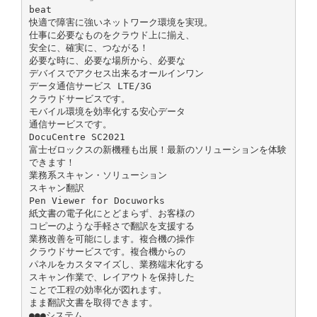
beat
快適で障害に強いネットワーク環境を実現。
仕事に必要なものをクラウド上に揃え、
安全に、確実に、つながる！
必要な時に、必要な場所から、必要な
デバイスでアクセス出来るオールインワン
データ通信サービス LTE/3G
クラウドサービスです。
モバイル環境を効率化する安心データ
通信サービスです。
DocuCentre SC2021
富士ゼロックスの新機種も出展！最新のソリューションを体験
できます！
業務系スキャン・ソリューション
スキャン翻訳
Pen Viewer for Docuworks
紙文書の電子化にとどまらず、お客様の
コピーのような手軽さで翻訳を支援する
業務改善を可能にします。複合機の操作
クラウドサービスです。複合機からの
パネルをカスタマイズし、業務端末化する
スキャン作業で、レイアウトを保持した
ことで工程の効率化が図れます。
まま翻訳文書を取得できます。
●●●システム