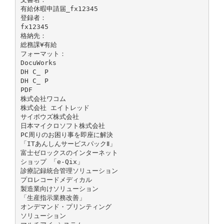
有給休暇申請届_fx12345
登録者：
fx12345
格納先：
総務課¥有給
フォーマット：
DocuWorks
DH C_ P
DH C_ P
PDF
株式会社ワコム
株式会社 エイトレッド
サイボウズ株式会社
日本マイクロソフト株式会社
PC周りのお困り事を即座に解決
「ITあんしんサービスパックⅡ」
富士ゼロックスのインターネット
ショップ 「e-Qix」
診療記録統合管理ソリューション
プロレコードメディカル
製造業向けソリューション
「生産指示業務改善」
オンデマンド・プリンティング
ソリューション