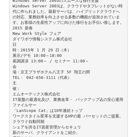
Windows Server 2003のスムーズな移行支援
Windows Server 2003は、クラウドやタブレットがない時
代に作られました。最新サーバは、ハイブリッドクラウドへ
の対応、業務効率を向上させる多数の機能が追加されていま
す。お客様の生産性アップに向けた移行をお手伝い致します。
2015 新春
New Work Style フェア
ダイワボウ情報システム株式会社
日
時：2015年 1 月 29 日（木）
展示/デモ 10:00～18:00
基調講演 13:00～ / セミナー 11:00～
会
場：京王プラザホテル八王子 5F 翔王の間
TEL： 042-656-3111（代表）
主
催：
エムオーテックス株式会社
IT基盤の最適化及び、業務改革・ バックアップ込の安心運用
ファイルサー
「LanScope Cat」は10年連続トップ
ワークスタイル変革を支援するHPの最 バーセットのご提案。
クラウド自動同期
シェアを誇るIT資産管理からセキュリ
新のサーバ、クライアントをご紹介。