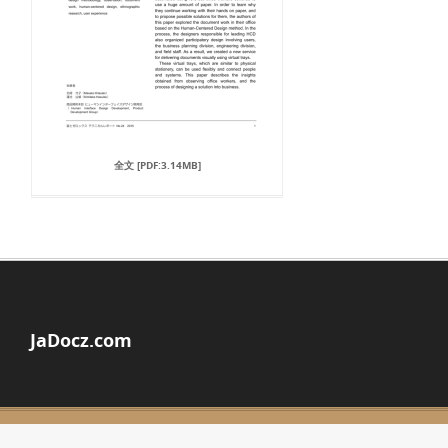
全文 [PDF:3.14MB]
JaDocz.com
© Copyright 2026