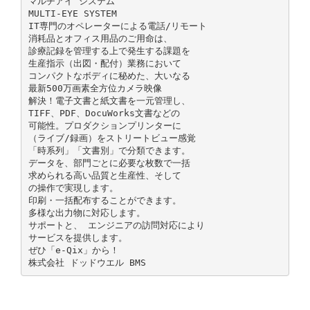
マルチアイ システム
MULTI-EYE SYSTEM
IT専門のオペレーターによる電話/リモート
消耗品とオフィス用品のご用命は、
診療記録を管理する上で発生する課題を
生産指示（出図・配付）業務において
コンパクトなボディに秘めた、大いなる
最新500万画素全方位カメラ映像
解決！電子文書と紙文書を一元管理し、
TIFF、PDF、DocuWorks文書などの
可能性。プロダクションプリンターに
（ライブ/録画）をストリートビュー感覚
「時系列」「文書別」で分類できます。
データを、部門ごとに必要な枚数で一括
求められる高い品質と生産性、そして
の操作で実現します。
印刷・一括配布することができます。
多様な出力物に対応します。
サポートと、 エンジニアの訪問対応により
サービスを提供します。
ぜひ「e-Qix」から！