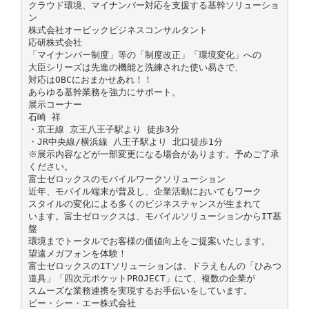
クラウド環境、マイナンバー対応を支援する基幹ソリューショ
ン
株式会社オービックビジネスコンサルタント
応研株式会社
「マイナンバー制度」等の「制度改正」「環境変化」への
大臣シリーズは先進の機能と洗練された使い易さで、
対応はOBCにおまかせあれ！！
あらゆる基幹業務を強力にサポート。
展示コーナー
石崎 祥
・京王線 京王八王子駅より 徒歩3分
・JR中央線/横浜線 八王子駅より 北口徒歩1分
※展示内容などが一部変更になる場合があります。予めご了承
ください。
富士ゼロックスのモバイルワークソリューション
近年、モバイル端末が普及し、企業活動においてもワーク
スタイルの変化による多くのビジネスチャンスが生まれて
います。富士ゼロックスは、モバイルソリューションからIT基
盤
環境までトータルでお客様の価値向上をご提案いたします。
望遠メガフォンを体験！
富士ゼロックスのITソリューションは、ドラえもんの「ひみつ
道具」「四次元ポケットPROJECT」にて、複数の企業が
スムーズな業務連携を実現するお手伝いをしています。
ピー・シー・エー株式会社