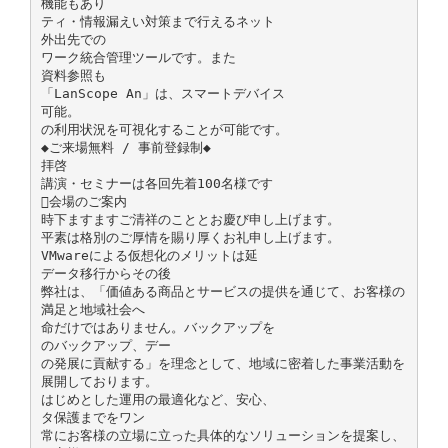
機能もあり
ティ・情報漏えい対策まで行えるネット
外出先での
ワーク統合管理ツールです。また
資料参照も
「LanScope An」は、スマートデバイス
可能。
の利用状況を可視化することが可能です。
◆ご来場無料 / 事前登録制◆
拝啓
講演・セミナーは各回先着100名様です
会場のご案内
時下ますますご清祥のこととお慶び申し上げます。
平素は格別のご厚情を賜り厚くお礼申し上げます。
VMwareによる仮想化のメリットは延
データ移行からその後
弊社は、「価値ある商品とサービスの提供を通じて、お客様の
満足と地域社会へ
命だけではありません。バックアップを
のバックアップ、デー
の発展に貢献する」を理念として、地域に密着した事業活動を
展開しております。
はじめとした運用の最適化など、安心、
タ保護までをワン
常にお客様の立場に立った具体的なソリューションを提案し、