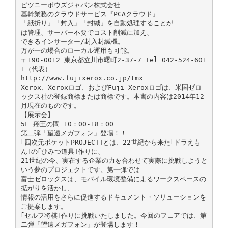
ピツニーボウズジャパン株式会社
基幹業務のクラウドサービス『PCAクラウド』
「紙折り」「封入」「封緘」を自動処理することが
は管理、サーバー不要でコスト削減に加え、
できるインサーター/封入封緘機。
万が一の場合のローカル運用も可能。
〒190-0012 東京都立川市曙町2-37-7 Tel 042-524-601
1（代表）
http://www.fujixerox.co.jp/tmx
Xerox、Xeroxロゴ、およびFuji Xeroxロゴは、米国ゼロ
ックス社の登録商標または商標です。本書の内容は2014年12
月現在のものです。
【展示会】
5F 翔王の間 10：00‐18：00
第二弾「望遠メガフォン」登場！！
｢四次元ポケットPROJECT｣とは、22世紀から来た｢ドラえも
ん｣の｢ひみつ道具｣作りに、
21世紀の今、実在する企業の力を合わせて実際に挑戦しようと
いう夢のプロジェクトです。第一弾では
富士ゼロックスは、モバイル環境整備によるワークスペースの
拡がりを活かし、
情報の活用をさらに促進するドキュメント・ソリューションを
ご提案します。
｢セルフ将棋｣作りに挑戦いたしました。今回のフェアでは、第
二弾「望遠メガフォン」が登場します！