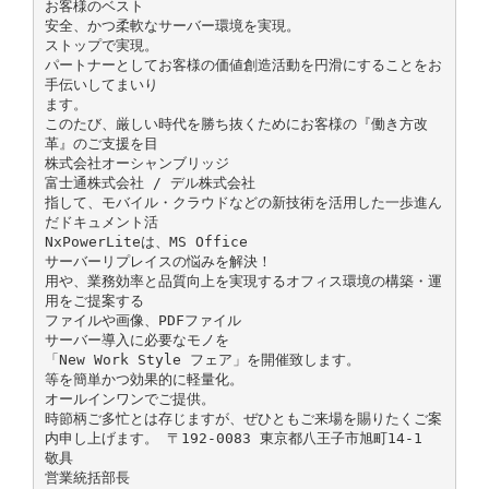
お客様のベスト
安全、かつ柔軟なサーバー環境を実現。
ストップで実現。
パートナーとしてお客様の価値創造活動を円滑にすることをお
手伝いしてまいり
ます。
このたび、厳しい時代を勝ち抜くためにお客様の『働き方改
革』のご支援を目
株式会社オーシャンブリッジ
富士通株式会社 / デル株式会社
指して、モバイル・クラウドなどの新技術を活用した一歩進ん
だドキュメント活
NxPowerLiteは、MS Office
サーバーリプレイスの悩みを解決！
用や、業務効率と品質向上を実現するオフィス環境の構築・運
用をご提案する
ファイルや画像、PDFファイル
サーバー導入に必要なモノを
「New Work Style フェア」を開催致します。
等を簡単かつ効果的に軽量化。
オールインワンでご提供。
時節柄ご多忙とは存じますが、ぜひともご来場を賜りたくご案
内申し上げます。 〒192-0083 東京都八王子市旭町14-1
敬具
営業統括部長