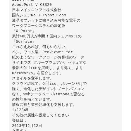
ApeosPort-V C3320
日本マイクロソフト株式会社
国内シェアNo.1 Cybozu.com
液晶タブレットに書き込み可能な電子の
ワークフローシステムの決定版
「X-Point」
累計400万人が利用！国内シェアNo.1の
「Surface」
これさえあれば、何もいらない。
ペン、ワコム製「PenViewer for
紙のようなワークフローがお客様のワーク
サイボウズ グループウェアが、セキュアな
最新のOfficeを搭載し、より薄く、より
DocuWorks」を紹介します。
スタイルを変革します。
クラウド環境で。Office、ガルーンだけで
軽く、進化したデザインにノートパソコン
なく、Webデータベースkintoneで更なる
の性能を備えています。
情報共有と業務効率化を支援します。
fx12345
その他の属性を設定してください
登録日：
2013年12月12日
文書名：