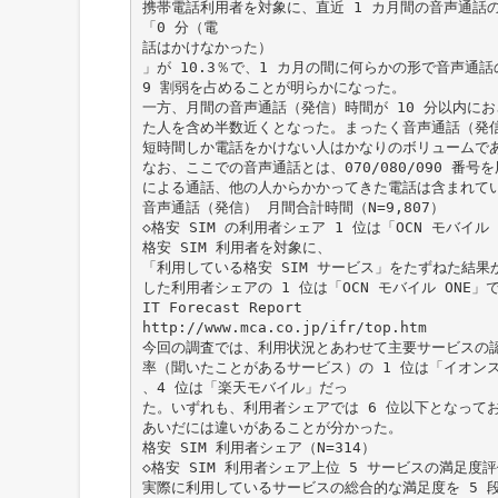
携帯電話利用者を対象に、直近 1 カ月間の音声通話
「0 分（電
話はかけなかった）
」が 10.3％で、1 カ月の間に何らかの形で音声通
9 割弱を占めることが明らかになった。
一方、月間の音声通話（発信）時間が 10 分以内に
た人を含め半数近くとなった。まったく音声通話（発
短時間しか電話をかけない人はかなりのボリュームで
なお、ここでの音声通話とは、070/080/090 番号
による通話、他の人からかかってきた電話は含まれて
音声通話（発信） 月間合計時間（N=9,807）
◇格安 SIM の利用者シェア 1 位は「OCN モバイル 
格安 SIM 利用者を対象に、
「利用している格安 SIM サービス」をたずねた結果
した利用者シェアの 1 位は「OCN モバイル ONE
IT Forecast Report
http://www.mca.co.jp/ifr/top.htm
今回の調査では、利用状況とあわせて主要サービスの
率（聞いたことがあるサービス）の 1 位は「イオン
、4 位は「楽天モバイル」だっ
た。いずれも、利用者シェアでは 6 位以下となって
あいだには違いがあることが分かった。
格安 SIM 利用者シェア（N=314）
◇格安 SIM 利用者シェア上位 5 サービスの満足度評価
実際に利用しているサービスの総合的な満足度を 5 