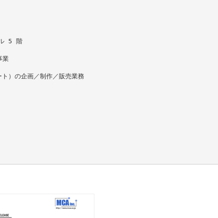
ル 5 階
事業
査レポート）の企画／制作／販売業務