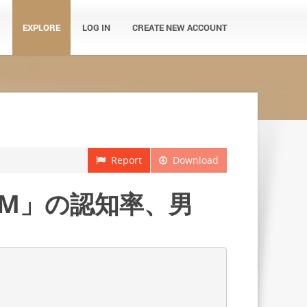
EXPLORE
LOG IN
CREATE NEW ACCOUNT
Report
Download
格安 SIM」の認知率、男