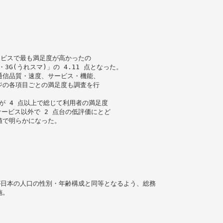
ービスで最も満足度が高かったの
TE・3G(うれスマ)」の 4.11 点となった。
通信品質・速度、サービス・機能、
ジの各項目ごとの満足度も調査を行
が 4 点以上で総じて利用者の満足度
ービス以外で 2 点台の低評価にとど
値で明らかになった。
成が日本の人口の性別・年齢構成と同等となるよう、総務
施。