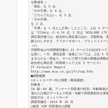
を数値化（
「満足」を 5 点、
「やや不満」を 4 点、
「どちらでもない」を 3 点、
「やや不満」
を 2 点、
「不満」を 1 点とし計算）したところ、上位 5 サ
は「IIJmio」の 4.14 点、2 位は「BIGLOBE L
満足度評価では、総合的な満足度のほか、月額料金、
購入のしやすさ、アフターサポート、ブランドイメー
った。
月額料金は今回調査対象の 21 サービスのほぼすべて
は高い。一方、通信品質・速度については、上位 5 サ
まるものも一部あり、サービス間での差が調査結果数
総合的な満足度（利用者シェア上位 5 サービス）
IT Forecast Report
http://www.mca.co.jp/ifr/top.htm
■調査概要
○ネットユーザー向け調査（事前調査）
対象者：
18 歳～64 歳。アンケート回答者の性別・年齢構
省の人口推計データより性別・年齢で回収数割付を実
回収方法：ネットリサーチ
調査実施日：2014 年 10 月
○格安 SIM 利用者向け調査