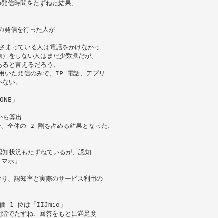
の発信時間をたずねた結果、
話の発信を行った人が
おさまっている人は電話をかけなかっ
信）をしない人はまだ少数派だが、
あると言えるだろう。
を用いた発信のみで、IP 電話、アプリ
いない。
ONE」
から算出
」で、全体の 2 割を占める結果となった。
認知状況もたずねているが、認知
スマホ」
おり、認知率と実際のサービス利用の
 1 位は「IIJmio」
段階でたずね、回答をもとに満足度