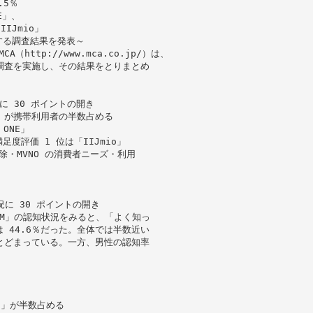
.5％
E」、
IJmio」
関する調査結果を発表～
http://www.mca.co.jp/）は、
ト調査を実施し、その結果をとりまとめ
に 30 ポイントの開き
内」が携帯利用者の半数占める
ONE」
足度評価 1 位は「IIJmio」
除・MVNO の消費者ニーズ・利用
況に 30 ポイントの開き
SIM」の認知状況をみると、「よく知っ
 44.6％だった。全体では半数近い
にとどまっている。一方、男性の認知率
内」が半数占める