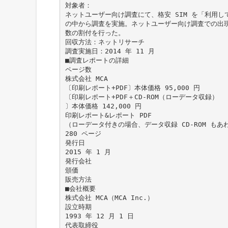
対象者：
ネットユーザー向け調査にて、格安 SIM を「利用
の中から調査を実施。ネットユーザー向け調査での出
数の割付を行った。
回収方法：ネットリサーチ
調査実施日：2014 年 11 月
■調査レポートの詳細
ページ数
株式会社 MCA
〔印刷レポート+PDF〕本体価格 95,000 円
〔印刷レポート+PDF＋CD-ROM（ローデータ収録）
〕本体価格 142,000 円
印刷レポート&レポート PDF
（ローデータ付きの場合、データ収録 CD-ROM もあ
280 ページ
発行日
2015 年 1 月
発行会社
頒価
販売方法
■会社概要
株式会社 MCA（MCA Inc.）
設立時期
1993 年 12 月 1 日
代表取締役