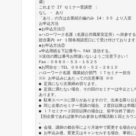
歳）
これまで IT セミナー受講歴 ：
なし ・ あり
「あり」の方は企業紹介編のみ 14：３５ より入室
お申込方法
◆お申込方法①
★ハローワーク名護（名護公共職業安定所）へ持参する
総合案内 or １階各相談窓口にて受け付けております
◆お申込方法②
★申込用紙を下記番号へ FAX 送信する。
※送信の際は番号お間違いないようご注意下さい！
Fax：０９８０－５３－１６２５
◆お問合せ：TEL ０９８０－５２－２８１０
ハローワーク名護 職業紹介部門 ＩＴセミナー担当
※※ お申込みにあたっての注意事項 ※※
● 定員になり次第締め切ります。
● 定員に満たない場合、その回のセミナーは中止とし
あります。
● 駐車スペースに限りがありますので、出来る限り公
● 同じ企業のセミナー受講の場合、２度目以降は求職
● ＩＴセミナー２回目以降の場合は、前半分終了後の 
【別企業であれば後半のみ参加も求職活動１回とカウ
。
● 会場、講師の都合等により月途中で変更する場合が
● お申込み後、変更又はキャンセルする場合、事前に