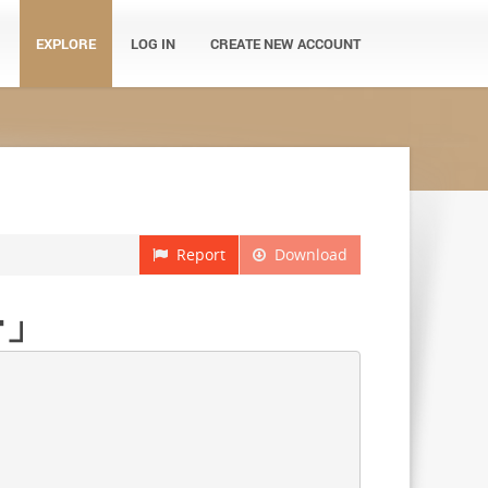
EXPLORE
LOG IN
CREATE NEW ACCOUNT
Report
Download
ー」