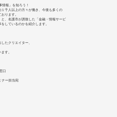
事情報」を知ろう！
約１千人以上の方々が働き、今後も多くの
ております。
」と、名護市が誘致した「金融・情報サービ
事をしているのかを紹介します。
出したクリエイター、
います。
窓口
セミナー担当宛