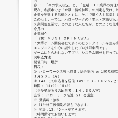
内
容 ： 「今の求人状況」と、「金融・ＩＴ業界のお仕
現在、名護市では「金融・情報特区」の指定を受け、
企業を誘致する活動とともに、そこで働く人も募集し
このセミナーでは、ハローワークの「求人・求職状況
ス業関連企業で、どのような人たちが、どのような仕
今月の
企業紹介
『（株）ＭＵＮＩ ＯＫＩＮＡＷＡ』
：大手ゲーム開発会社で多くのヒットタイトルを生み
エンジニアを中心に誕生したプロ技術集団です。
ゲームにとらわれないアプリ、システム開発を行って
お申込方法
開催日時．場所
日程：
① ハローワーク名護へ持参：総合案内 or１階各相談
１月２６日（月）
② FAX にて申込書を送信 Fax：５３－１６２５/
時間： 14:00～15:30
【※受講歴ありの応募者：１４：３５入室】
会場： ハローワーク名護 ２F 会議室
※ 受講料：無料
※ ｾﾐﾅｰ終了後個別相談もできます。
※ 開場：13：45～入室できます。
（時間厳守でお願いします）