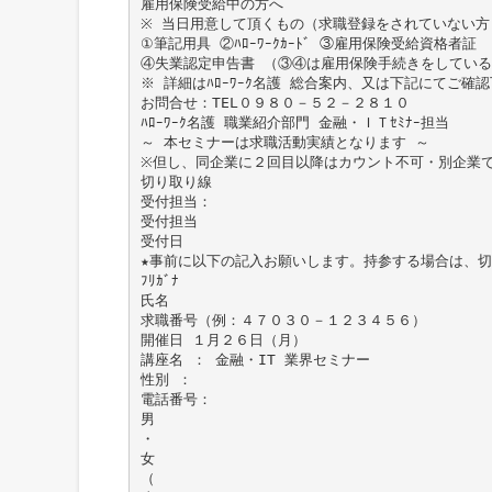
雇用保険受給中の方へ
※ 当日用意して頂くもの（求職登録をされていない方
①筆記用具 ②ﾊﾛｰﾜｰｸｶｰﾄﾞ ③雇用保険受給資格者証
④失業認定申告書 （③④は雇用保険手続きをしている
※ 詳細はﾊﾛｰﾜｰｸ名護 総合案内、又は下記にてご確
お問合せ：TEL０９８０－５２－２８１０
ﾊﾛｰﾜｰｸ名護 職業紹介部門 金融・ＩＴｾﾐﾅｰ担当
～ 本セミナーは求職活動実績となります ～
※但し、同企業に２回目以降はカウント不可・別企業
切り取り線
受付担当：
受付担当
受付日
★事前に以下の記入お願いします。持参する場合は、
ﾌﾘｶﾞﾅ
氏名
求職番号（例：４７０３０－１２３４５６）
開催日 １月２６日（月）
講座名 ： 金融・IT 業界セミナー
性別 ：
電話番号：
男
・
女
（