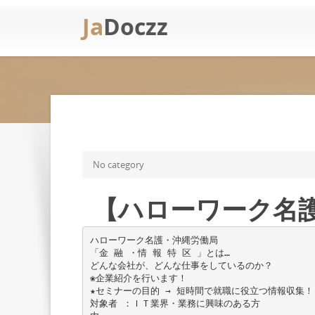
Ja
Doczz
No category
【ハローワーク名護
ハローワーク名護・沖縄労働局
「金 融 ・情 報 特 区 」とは…
どんな会社が、どんな仕事をしているのか？
❀企業紹介を行います！
★セミナーの目的 → 短時間で就職に役立つ情報収集！
対象者 ：ＩＴ業界・業務に興味のある方