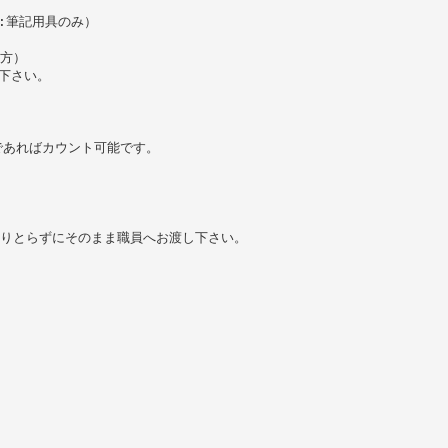
:筆記用具のみ）
方）
認下さい。
であればカウント可能です。
切りとらずにそのまま職員へお渡し下さい。