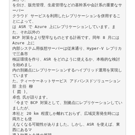
を分け、販売管理、生産管理などの基幹系や会計系の重要なサ
ーバー
クラウド サービスを利用したレプリケーションを併用するこ
とによって、
は ASR で Azure 上にレプリケーションしています。ま
た、それ以外の
BCP 対策をより堅牢なものとする計画です。同年 8 月には
Azure 上に
内部システム用仮想サーバーは従来通り、Hyper-V レプリカ
で三条市
検証環境を作り、ASR をどのように使えるか、本格的な検討
を始めまし
内の別拠点にレプリケーションするハイブリッド運用を実現し
ています
た。ティーケーネットサービス アドバンスドソリューション
部 主任 柳
( 図 )。
卓也 氏が語ります。
「今まで BCP 対策として、別拠点にレプリケーションしてい
ましたが、
本社と 20 km 程度しか離れておらず、広域災害発生時には
両方とも使
えなくなる可能性がありました。しかし、ASR を使えば、東
西にあるマ