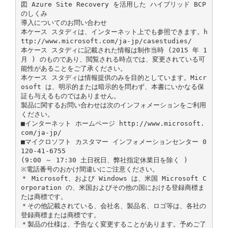
図 Azure Site Recovery を活用した ハイブリッド BCP
のしくみ
導入についてのお問い合わせ
本ケース スタディは、インターネット上でも参照できます。h
ttp://www.microsoft.com/ja-jp/casestudies/
本ケース スタディに記載された情報は制作当時 (2015 年 1
月 ) のものであり、閲覧される時点では、変更されている可
能性があることをご了承ください。
本ケース スタディは情報提供のみを目的としています。Micr
osoft は、明示的または暗示的を問わず、本書にいかなる保
証も与えるものではありません。
製品に関するお問い合わせは次のインフォメーションをご利用
ください。
■インターネット ホームページ http://www.microsoft.
com/ja-jp/
■マイクロソフト カスタマー インフォメーションセンター 0
120-41-6755
(9:00 ～ 17:30 土日祝日、弊社指定休業日を除く )
※電話番号のおかけ間違いにご注意ください。
＊ Microsoft、および Windows は、米国 Microsoft C
orporation の、米国およびその他の国における登録商標ま
たは商標です。
＊その他記載されている、会社名、製品名、ロゴ等は、各社の
登録商標または商標です。
＊製品の仕様は、予告なく変更することがあります。予めご了