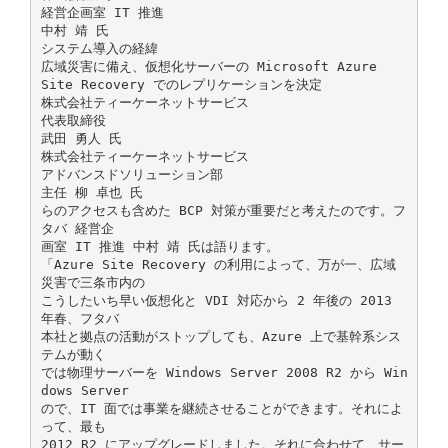
経営企画室 IT 推進
中村 靖 氏
システム導入の経緯
広域災害に備え、仮想化サーバーの Microsoft Azure
Site Recovery でのレプリケーションを決定
株式会社ティーケーネットサービス
代表取締役
武田 勇人 氏
株式会社ティーケーネットサービス
アドバンスドソリューション部
主任 柳 卓也 氏
らのアクセスも含めた BCP 対策が重要だと考えたのです。フ
タバ 経営企
画室 IT 推進 中村 靖 氏は語ります。
「Azure Site Recovery の利用によって、万が一、広域
災害で三条市内の
こうしたいち早い仮想化と VDI 対応から 2 年後の 2013
年春、フタバ
本社と拠点の活動がストップしても、Azure 上で基幹系シス
テムが動く
では物理サーバーを Windows Server 2008 R2 から Win
dows Server
ので、IT 面では事業を継続させることができます。それによ
って、最も
2012 R2 にアップグレードしました。それに合わせて、サー