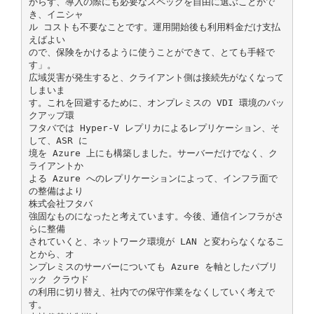
からず、導入の際にも必要なスペックを自由に選ぶことがで
き、イニシャ
ル コストも不要なことです。運用開始後も利用料金だけ支払
えばよい
ので、保険をかけるように使うことができて、とても手軽で
す」。
広域災害が発生すると、クライアント側は接続先がなくなって
しまいま
す。これを回避するために、オンプレミスの VDI 環境のバッ
クアップ環
フタバでは Hyper-V レプリカによるレプリケーション、そ
して、ASR に
境を Azure 上にも構築しました。サーバーだけでなく、ク
ライアントか
よる Azure へのレプリケーションによって、インフラ面で
の整備はより
株式会社フタバ
強固なものになったと考えています。今後、通信インフラがさ
らに整備
されていくと、ネットワーク環境が LAN と変わらなくなるこ
とから、オ
ンプレミスのサーバーについても Azure を軸としたパブリ
ック クラウド
の利用に切り替え、社内での保守作業をなくしていく考えで
す。