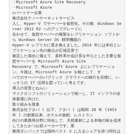
・Microsoft Azure Site Recovery
・Microsoft Azure
○パートナー企業
株式会社ティーケーネットサービス
入し、Hyper-V でサーバーを仮想化。その後、Windows Se
rver 2012 R2 へのアップグレードに
合わせて、仮想サーバーの複製をレプリケーション ソフトか
ら Windows Server OS 標準機能の
Hyper-V レプリカに置き換えました。2014 年には本社とレ
プリケーション先の拠点が広域災害で
被災した場合に備えて、基幹系や会計系を中心とした主要な仮
想サーバーを Microsoft Azure Site
Recovery で、Microsoft Azure 上にレプリケーショ
ン。今後は、Microsoft Azure を軸として、す
べてのサーバーのパブリック クラウドへの移行を目標に、い
っそうの IT 活用を図っていく考えです。
導入の背景とねらい
マイクロソフトのソリューションで統一し、IT インフラの全
体最適に向けた
取り組みを推進
株式会社フタバ ( 以下、フタバ ) は昭和 28 年 (1953
年 ) の創業以来、ホテルや旅館、レストラン
向けの業務用分野に特化して、天然素材による本物の味を追求
してきたかつお節メーカーです。業
務用ダシパックでは国内ベスト 3 に入るシェアを持つ同社は