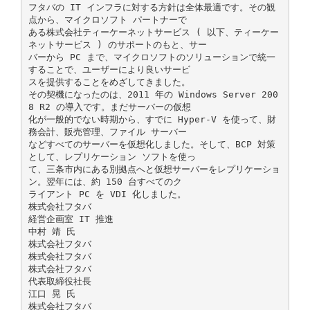
フタバの IT インフラに対する方針は全体最適です。その観
点から、マイクロソフト パートナーで
ある株式会社ティーケーネットサービス ( 以下、ティーケー
ネットサービス ) のサポートのもと、サー
バーから PC まで、マイクロソフトのソリューションで統一
することで、ユーザーにより良いサービ
スを提供することをめざしてきました。
その契機になったのは、2011 年の Windows Server 200
8 R2 の導入です。まだサーバーの仮想
化が一般的でない時期から、すでに Hyper-V を使って、財
務会計、販売管理、ファイル サーバー
などすべてのサーバーを仮想化しました。そして、BCP 対策
として、レプリケーション ソフトを使っ
て、三条市内にある別拠点へと仮想サーバーをレプリケーショ
ン。翌年には、約 150 台すべてのク
ライアント PC を VDI 化しました。
株式会社フタバ
経営企画室 IT 推進
中村 靖 氏
株式会社フタバ
株式会社フタバ
株式会社フタバ
代表取締役社長
江口 晃 氏
株式会社フタバ