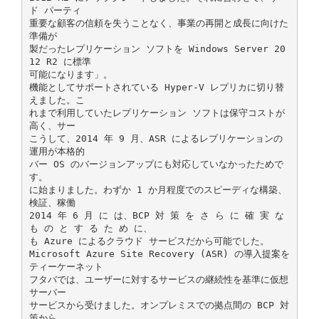
ド パーティ
重要な顧客の信頼を失うことなく、事業の再開と成長に向けた
準備が
製だったレプリケーション ソフトを Windows Server 20
12 R2 に標準
可能になります」。
機能としてサポートされている Hyper-V レプリカに切り替
えました。こ
れまで利用していたレプリケーション ソフトは保守コストが
高く、サー
こうして、2014 年 9 月、ASR によるレプリケーションの
運用が本格的
バー OS のバージョンアップにも対応していなかったためで
す。
に始まりました。わずか 1 か月程度でのスピーディな構築、
検証、稼働
2014 年 6 月 に は、BCP 対 策 を さ ら に 確 実 な
も の と す る た め に、
も Azure によるクラウド サービスだから可能でした。
Microsoft Azure Site Recovery (ASR) の導入提案を
ティーケーネット
フタバでは、ユーザーに対するサービスの継続性を基準に仮想
サーバー
サービスから受けました。オンプレミスでの拠点間の BCP 対
策から、