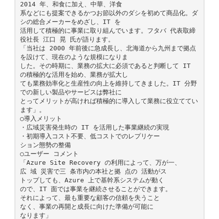
2014 年、和食に加え、中華、洋食
系などにも提案できるかつお節以外のダシを初めて商品化。ダ
シの総合メーカーをめざし、IT を
活用して積極的に事業に取り組んでいます。フタバ 代表取締
役社長 江口 晃 氏が語ります。
「当社は 2000 年前後に急成長し、北海道から九州まで拠点
を設けて、現在のような規模になりま
した。その時期に、業務の拡大に必須であると判断して IT
の積極的な活用を始め、業務が拡大し
ても業務効率化と生産性の向上を維持してきました。IT 分野
での新しい製品やサービスは弊社に
とってメリットが高ければ積極的に導入して業務に役立ててい
ます」。
○導入メリット
・広域災害発生時の IT を活用した事業継続の実現
・初期導入コスト不要、低コストでのレプリケー
ション態勢の整備
○ユーザー コメント
「Azure Site Recovery の利用によって、万が一、
広 域 災害で三 条市内の本社と拠 点の 活動がス
トップしても、Azure 上で基幹系システムが動く
ので、IT 面では事業を継続させることができます。
それによって、最も重要な顧客の信頼を失うこと
なく、事業の再開と成長に向けた準備が可能に
なります」