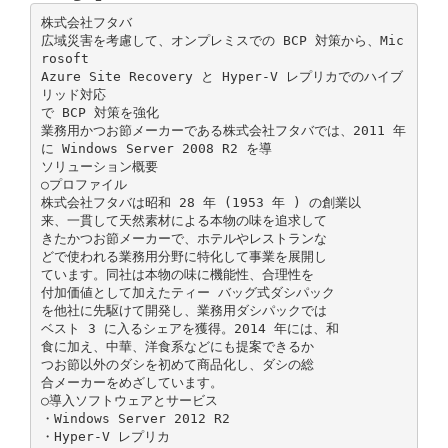
株式会社フタバ
広域災害を考慮して、オンプレミスでの BCP 対策から、Mic
rosoft
Azure Site Recovery と Hyper-V レプリカでのハイブ
リッド対応
で BCP 対策を強化
業務用かつお節メーカーである株式会社フタバでは、2011 年
に Windows Server 2008 R2 を導
ソリューション概要
○プロファイル
株式会社フタバは昭和 28 年 (1953 年 ) の創業以
来、一貫して天然素材による本物の味を追求して
きたかつお節メーカーで、ホテルやレストランな
どで使われる業務用分野に特化して事業を展開し
ています。同社は本物の味に機能性、合理性を
付加価値として加えたティー バッグ式ダシパック
を他社に先駆けて開発し、業務用ダシパックでは
ベスト 3 に入るシェアを獲得。2014 年には、和
食に加え、中華、洋食系などにも提案できるか
つお節以外のダシを初めて商品化し、ダシの総
合メーカーをめざしています。
○導入ソフトウェアとサービス
・Windows Server 2012 R2
・Hyper-V レプリカ