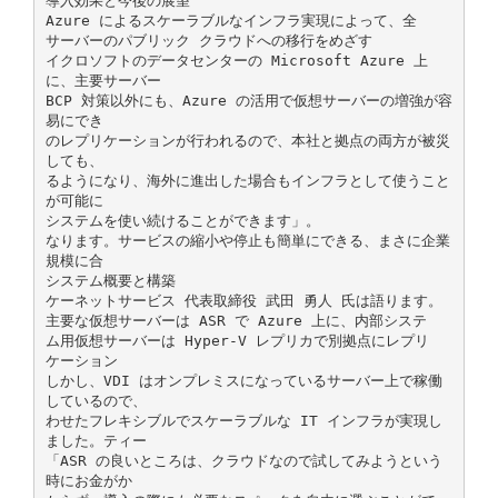
導入効果と今後の展望
Azure によるスケーラブルなインフラ実現によって、全
サーバーのパブリック クラウドへの移行をめざす
イクロソフトのデータセンターの Microsoft Azure 上
に、主要サーバー
BCP 対策以外にも、Azure の活用で仮想サーバーの増強が容
易にでき
のレプリケーションが行われるので、本社と拠点の両方が被災
しても、
るようになり、海外に進出した場合もインフラとして使うこと
が可能に
システムを使い続けることができます」。
なります。サービスの縮小や停止も簡単にできる、まさに企業
規模に合
システム概要と構築
ケーネットサービス 代表取締役 武田 勇人 氏は語ります。
主要な仮想サーバーは ASR で Azure 上に、内部システ
ム用仮想サーバーは Hyper-V レプリカで別拠点にレプリ
ケーション
しかし、VDI はオンプレミスになっているサーバー上で稼働
しているので、
わせたフレキシブルでスケーラブルな IT インフラが実現し
ました。ティー
「ASR の良いところは、クラウドなので試してみようという
時にお金がか