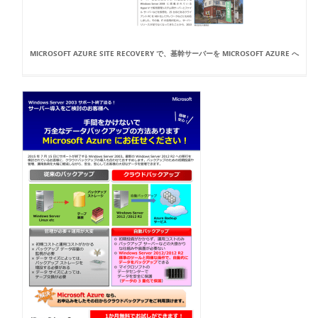
MICROSOFT AZURE SITE RECOVERY で、基幹サーバーを MICROSOFT AZURE へ