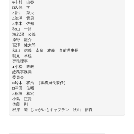
◎中村 由春
□久保 学
△新井 菜央
△池澤 貴勇
△本木 佐知
秋山 一裕
海老沼 公義
原野 龍介
宮澤 健太郎
秋山 信義 斎藤 雅義 直前理事長
朝見 卓也
専務理事
▲小松 政毅
総務事務局
委員会
◎鈴木 将浩 （事務局長兼任）
□津田 佳昭
△稲垣 和宏
小島 正貴
佐藤 剛
根岸 遼 じゃがいもキャプテン 秋山 信義