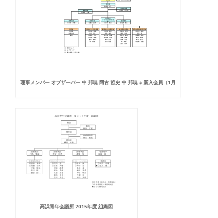
理事メンバー オブザーバー 中 邦暁 阿古 哲史 中 邦暁 ※ 新入会員（1月
高浜青年会議所 2015年度 組織図