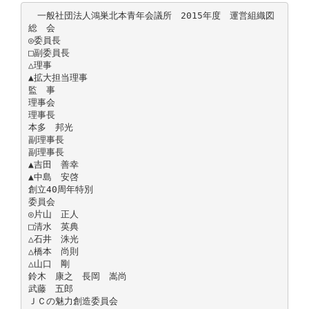
一般社団法人鴻巣北本青年会議所 2015年度 運営組織図
総 会
◎委員長
□副委員長
△理事
▲拡大担当理事
監 事
理事会
理事長
本多 邦光
副理事長
副理事長
▲吉田 善幸
▲中島 安啓
創立40周年特別
委員会
◎片山 正人
□清水 英典
△石井 洙光
△橋本 尚則
△山口 剛
鈴木 康之 長岡 嵩尚
武藤 五郎
ＪＣの魅力創造委員会