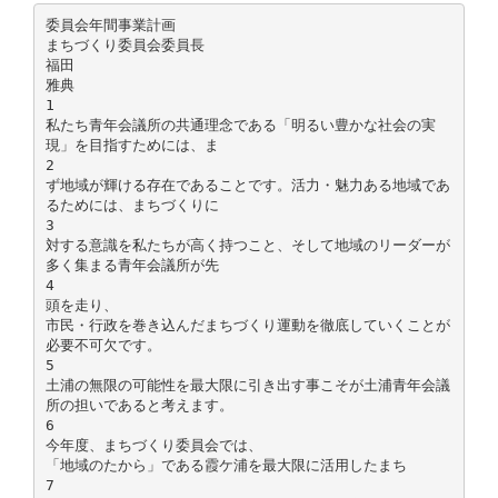
委員会年間事業計画
まちづくり委員会委員長
福田
雅典
1
私たち青年会議所の共通理念である「明るい豊かな社会の実
現」を目指すためには、ま
2
ず地域が輝ける存在であることです。活力・魅力ある地域であ
るためには、まちづくりに
3
対する意識を私たちが高く持つこと、そして地域のリーダーが
多く集まる青年会議所が先
4
頭を走り、
市民・行政を巻き込んだまちづくり運動を徹底していくことが
必要不可欠です。
5
土浦の無限の可能性を最大限に引き出す事こそが土浦青年会議
所の担いであると考えます。
6
今年度、まちづくり委員会では、
「地域のたから」である霞ケ浦を最大限に活用したまち
7