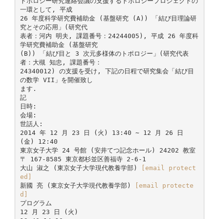
トポロジー研究連絡会議の支援するトポロジープロジェクトの
一環として, 平成
26 年度科学研究費補助金 (基盤研究 (A)) 「結び目理論研
究とその応用」(研究代
表者：河内 明夫, 課題番号：24244005), 平成 26 年度科
学研究費補助金 (基盤研究
(B)) 「結び目と 3 次元多様体のトポロジー」(研究代表
者：大槻 知忠, 課題番号：
24340012) の支援を受け, 下記の日程で研究集会「結び目
の数学 VII」を開催致し
ます.
記
日時:
会場:
世話人:
2014 年 12 月 23 日 (火) 13:40 ∼ 12 月 26 日
(金) 12:40
東京女子大学 24 号館 (安井てつ記念ホール) 24202 教室
〒 167-8585 東京都杉並区善福寺 2-6-1
大山 淑之 (東京女子大学現代教養学部)
[email protect
ed]
新國 亮 (東京女子大学現代教養学部)
[email protecte
d]
プログラム
12 月 23 日 (火)