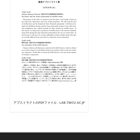
アブストラクトのPDFファイル - LAB.TWCU.AC.JP