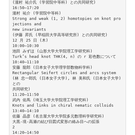
(瀧村 祐介氏 (学習院中等科) との共同研究)
16:50–17:20
瀧村 祐介 (学習院中等科)
Strong and weak (1, 2) homotopies on knot pro
jections and
new invariants
(伊藤 昇氏 (早稲田大学高等研究所) との共同研究)
12 月 25 日 (木)
10:00–10:30
池田 みずほ (山形大学大学院理工学研究科)
Turk’s head knot THK(4, n) の r 彩色数について
10:40–11:10
安藤 龍郎 (日本女子大学理学部数物科学科)
Rectangular Seifert circles and arcs system
(林 忠一郎氏 (日本女子大学), 林 美和氏 (日本女子大学)
との
共同研究)
11:20–11:50
武内 佑馬 (埼玉大学大学院理工学研究科)
Knots and links in chiral nematic colloids
13:40–14:10
佐藤 晶彦 (名古屋大学大学院多元数理科学研究科)
大黒-境-高瀬の結び目図式変形の絡み目への拡張
2
14:20–14:50