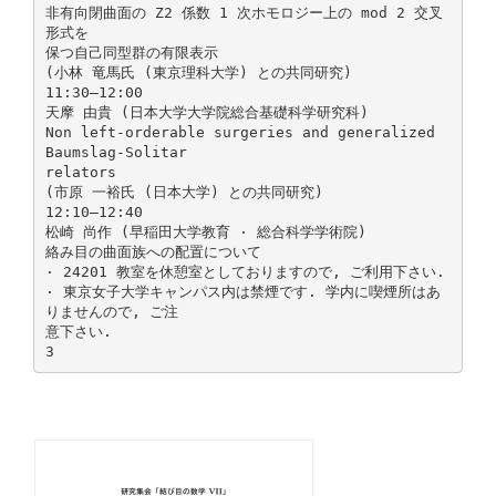
非有向閉曲面の Z2 係数 1 次ホモロジー上の mod 2 交叉
形式を
保つ自己同型群の有限表示
(小林 竜馬氏 (東京理科大学) との共同研究)
11:30–12:00
天摩 由貴 (日本大学大学院総合基礎科学研究科)
Non left-orderable surgeries and generalized
Baumslag-Solitar
relators
(市原 一裕氏 (日本大学) との共同研究)
12:10–12:40
松崎 尚作 (早稲田大学教育 · 総合科学学術院)
絡み目の曲面族への配置について
· 24201 教室を休憩室としておりますので, ご利用下さい.
· 東京女子大学キャンパス内は禁煙です. 学内に喫煙所はあ
りませんので, ご注
意下さい.