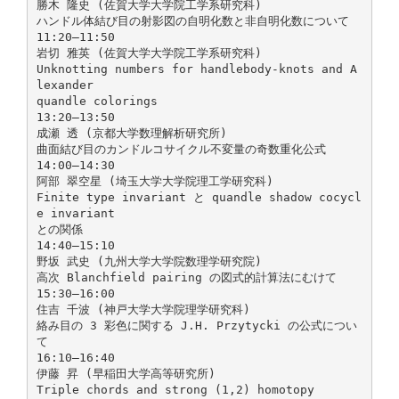
勝木 隆史 (佐賀大学大学院工学系研究科)
ハンドル体結び目の射影図の自明化数と非自明化数について
11:20–11:50
岩切 雅英 (佐賀大学大学院工学系研究科)
Unknotting numbers for handlebody-knots and A
lexander
quandle colorings
13:20–13:50
成瀬 透 (京都大学数理解析研究所)
曲面結び目のカンドルコサイクル不変量の奇数重化公式
14:00–14:30
阿部 翠空星 (埼玉大学大学院理工学研究科)
Finite type invariant と quandle shadow cocycl
e invariant
との関係
14:40–15:10
野坂 武史 (九州大学大学院数理学研究院)
高次 Blanchfield pairing の図式的計算法にむけて
15:30–16:00
住吉 千波 (神戸大学大学院理学研究科)
絡み目の 3 彩色に関する J.H. Przytycki の公式につい
て
16:10–16:40
伊藤 昇 (早稲田大学高等研究所)
Triple chords and strong (1,2) homotopy