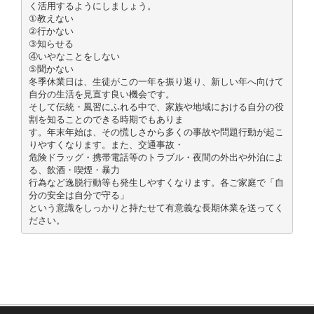
く活用するようにしましょう。
①教えない
②行かない
③知らせる
④いやなことをしない
⑤聞かない
冬季休業日は、生徒がこの一年を振り返り、新しい年へ向けて
自分の生活を見直す良い機会です。
そして伝統・風習にふれる中で、家族や地域における自分の役
割を知ることのできる時期でもありま
す。年末年始は、その慌しさから多くの事故や問題行動が起こ
りやすくなります。また、交通事故・
危険ドラッグ・携帯電話等のトラブル・夜間の外出や外泊によ
る、飲酒・喫煙・暴力
行為など逸脱行動等も発生しやすくなります。各ご家庭で「自
分の安全は自分で守る」
という意識をしっかりと持たせて有意義な長期休業を送ってく