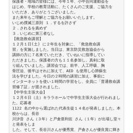
保護者・地域の皆様には、今年１年、小中合同運動会を
はじめ、学校の教育活動に、たくさんのご支援、ご協力を
いただき、ありがとうございました。
また来年もご理解とご協力をお願いいたします。
いじめ撲滅三原則 １．するを許さず
２．されるを責めず
３．いじめに第三者なし
【救急救命講習】
１２月１日(土) に２年生を対象に、「救急救命講
習」を実施しました。当日は、東京防災救急協会から
講師の方に７名来ていただき、ていねいに指導してい
ただきました。保護者の方も１１名参加し、真剣に取
り組んでいました。講習会では、前半、人工呼吸、胸
骨圧迫、後半はそれに加えて、AED も使用し心肺蘇生
法を学びました。今日の２時間の講習に加え、事前に
インターネットを使い１時間の学習をし、全員に「普通救命講
習修了証」が渡されました。
【中学生主張大会】
１２月６日（土）キララホールで中学生主張大会が行われまし
た。応募者
1122 名の中から選ばれた代表生徒１４名が発表しました。本
校からは、長谷
川汐音 さん（３年）と戸倉亜利佐 さん（１年）が出場し堂々
と発表をしま
した。そして、長谷川さんが優秀賞、戸倉さんが優良賞に輝き