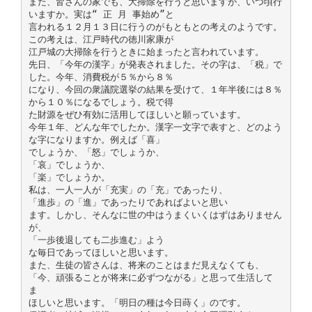
また、皆さんの家でも、大掃除を行うと思いますが、いつ頃行
いますか。実は“ 正 月 事始め”と
言われる１２月１３日に行うのがもともとの考えのようです。
この考えは、江戸時代の徳川家康が
江戸城の大掃除を行うときに始まったと言われています。
先日、「今年の漢字」が発表されました。その字は、「税」で
した。今年、消費税が５％から８％
になり、今回の衆議院選挙の結果を受けて、１年半後には８％
から１０％になるでしょう。税で得
た財源をぜひ有効に活用してほしいと願っています。
今年１年、どんな年でしたか。漢字一文字で表すと、どのよう
な字になりますか。例えば「喜」
でしょうか、「怒」でしょうか、
「哀」でしょうか、
「楽」でしょうか。
私は、一人一人が「充実」の「充」であったり、
「進歩」の「進」であったりであればよいと思い
ます。しかし、そんなに世の中はうまくいくはずはありません
が、
「一歩後退しても二歩進む」よう
な毎日であってほしいと思います。
また、生徒の皆さんは、将来のことはまだ見えなくても、
「今、頑張ることが将来に必ずつながる」と思って生活して
ま
ほしいと思います。「明日の種は今日蒔く」のです。