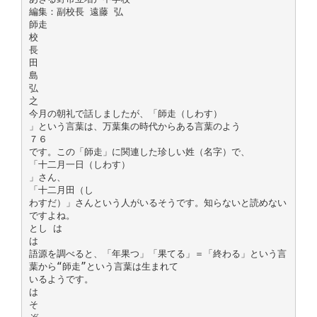
編集：副校長 遠藤 弘
師走
校
長
田
島
弘
之
今月の朝礼で話しましたが、「師走（しわす）
」という言葉は、万葉集の時代からある言葉のよう
７６
です。この「師走」に関連した珍しい姓（名字）で、
「十二月一日（しわす）
」さん、
「十二月田（し
わすだ）」さんという人がいるそうです。知らないと読めない
ですよね。
とし は
は
語源を調べると、「年果つ」「果てる」＝「終わる」という言
葉から“師走”という言葉は生まれて
いるようです。
は
そ