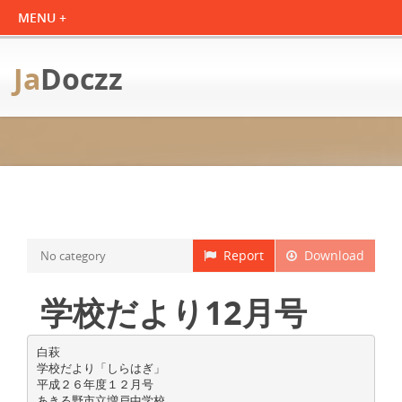
Ja
Doczz
Report
Download
No category
学校だより12月号
白萩
学校だより「しらはぎ」
平成２６年度１２月号
あきる野市立増戸中学校