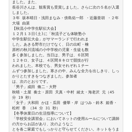
ました。また、
長谷川さんは、観客賞も受賞しました。さらに次の５名が入選
しました。
３年 坂本晴日・浅田まなみ・傍島佑一郎 ・近藤亜胡 ・２年
大場 由菜
【秋流小中学生駅伝大会】
１２月１３日(土)に「秋流子ども体験塾小
中学生駅伝大会」がサマーランドで行われま
した。あきる野市だけでなく、日の出町・檜
原村の秋川流域の小中学校の児童・生徒も数
多く参加しました。当日は、男子は、６区間
１２キロ、女子は、４区間８キロで競技が行
われました。本校でも、男女それぞれ１チー
ムずつ参加しました。寒さの中、みんな全力を出しきり、しっ
かりとたすきをつなぎました。参加者
は、次のとおりです。
「男子」成田 脩二・大野
秋晴・土屋 奏士・原田 天真・中村 綾太・海老沢 元（45
分 19 秒）
「女子」大和田 かほ・瓜田 優華・岸 はつみ・鈴木 姫香・
松村 香 （34 分 31 秒）
【冬季休業日の生活指導について】
「学校安全講習会」においてネットの使用ルールについて講師
の方からお話があり、次のようなこ
とを各ご家庭でもしっかりと守らせてください。ネットをうま