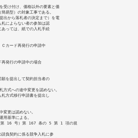
料を受け付け、価格以外の要素と価
（簡易型）の対象工事である。
の提出から落札者の決定まで）を電
入札によらない者の参加は認
にあっては、紙での入札手続
。
ＩＣカード再発行の申請中
ド再発行の申請中の場合
諾願を提出して契約担当者の
入札方式への途中変更を認めない。
入札方式移行申請書を提出し
途中変更は認めない。
札運用基準による。
16 号）第 167 条の 5 第 1 項の規
の請負契約に係る競争入札に参