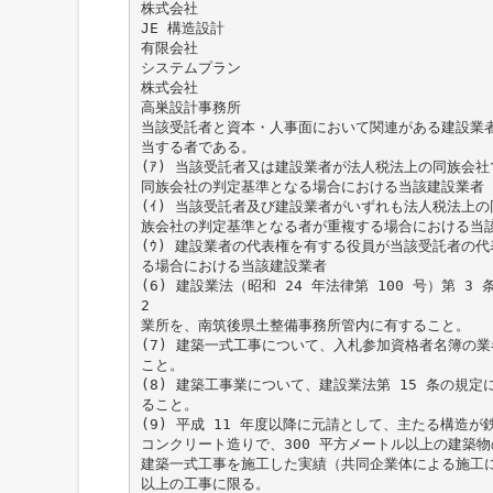
株式会社
JE 構造設計
有限会社
システムプラン
株式会社
高巣設計事務所
当該受託者と資本・人事面において関連がある建設業
当する者である。
(ｱ) 当該受託者又は建設業者が法人税法上の同族会
同族会社の判定基準となる場合における当該建設業者
(ｲ) 当該受託者及び建設業者がいずれも法人税法上
族会社の判定基準となる者が重複する場合における当
(ｳ) 建設業者の代表権を有する役員が当該受託者の
る場合における当該建設業者
(6) 建設業法（昭和 24 年法律第 100 号）第 
2
業所を、南筑後県土整備事務所管内に有すること。
(7) 建築一式工事について、入札参加資格者名簿の
こと。
(8) 建築工事業について、建設業法第 15 条の規
ること。
(9) 平成 11 年度以降に元請として、主たる構造
コンクリート造りで、300 平方メートル以上の建築
建築一式工事を施工した実績（共同企業体による施工
以上の工事に限る。