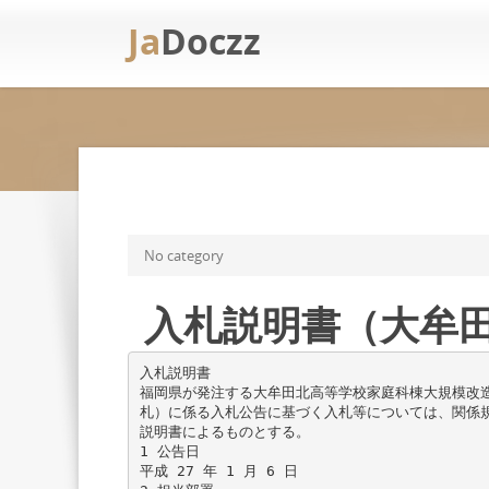
Ja
Doczz
No category
入札説明書（大牟田北
入札説明書
福岡県が発注する大牟田北高等学校家庭科棟大規模改
札）に係る入札公告に基づく入札等については、関係
説明書によるものとする。
1 公告日
平成 27 年 1 月 6 日