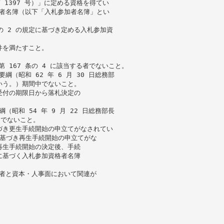
 1397 号）」に定める資格を得てい
格者名簿（以下「入札参加者名簿」とい
 の 2 の規定に基づき定める入札参加資
条件を満たすこと。
）第 167 条の 4 に該当する者でないこと。
（昭和 62 年 6 月 30 日総務部
いう。）期間中でないこと。
受付の期限日から落札決定の
。
昭和 54 年 9 月 22 日総務部長
中でないこと。
に基づき更生手続開始の申立てがなされてい
）に基づき再生手続開始の申立てがな
再生手続開始の決定後、手続
に基づく入札参加資格者名簿
託者と資本・人事面において関連が