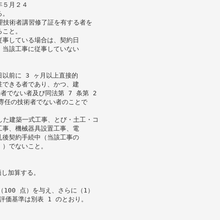
年５月２４
る。
監理技術者講習修了証を有する者を
ること。
従事している場合は、契約日
、当該工事に従事していない
以前に 3 ヶ月以上直接的
駐できる者であり、かつ、建
者でない者及び同法第 7 条第 2
る専任の技術者でない者のことで
注した建築一式工事、とび・土工・コ
工事、機械器具設置工事、電
札後契約手続中（当該工事の
。）でないこと。
価し加算する。
100 点）を与え、さらに（1）
評価基準は別表 1 のとおり。