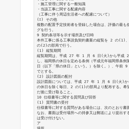
・施工管理に関する一般知識
・当該工事に関する配慮内容
（工事に伴う周辺生活者への配慮について）
(ｴ) その他
複数の配置予定技術者を登録した場合は、評価の最も
グを行う。
9 契約条項等を示す場所及び日時
本件工事に係る工事請負契約書案の縦覧を 2 の(1)
の(2)の部局で行う。
(1) 縦覧期間
縦覧期間は、平成 27 年 1 月 6 日(火)から平成 
し、福岡県の休日を定める条例（平成元年福岡県条例第 
日（以下「県の休日」という。）を除く。）、午前 9 時
でとする。
(2) 設計図面の配付
設計図面については、平成 27 年 1 月 6 日(火)か
の休日を除く毎日、2 の(1)の部局より配布する。
だ後に受け取ること。
10 仕様書等に関する質問及び回答
(1) 質問書の受付
仕様書等に対する質問がある場合には、次のとおり書
なお、書面は受付場所への持参又は郵送により提出す
は受け付けない。
ア
場所