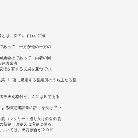
者とは、次のいずれかに該
社であって、一方が他の一方の
の同族会社であって、両者の同
該建設業者
代表権を有する役員を兼ねてい
3 条第 1 項に規定する営業所のうち主たる営
業者等級別格付が、Ａ又はＢである
定による特定建設業の許可を受けてい
が鉄筋コンクリート造り又は鉄骨鉄筋
物の新築、改築又は増築に係る
については、出資割合が２０％