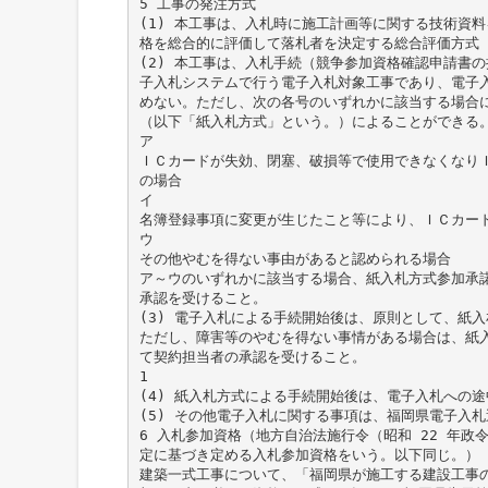
5 工事の発注方式
(1) 本工事は、入札時に施工計画等に関する技術資
格を総合的に評価して落札者を決定する総合評価方式
(2) 本工事は、入札手続（競争参加資格確認申請書
子入札システムで行う電子入札対象工事であり、電子
めない。ただし、次の各号のいずれかに該当する場合
（以下「紙入札方式」という。）によることができる
ア
ＩＣカードが失効、閉塞、破損等で使用できなくなり
の場合
イ
名簿登録事項に変更が生じたこと等により、ＩＣカー
ウ
その他やむを得ない事由があると認められる場合
ア～ウのいずれかに該当する場合、紙入札方式参加承
承認を受けること。
(3) 電子入札による手続開始後は、原則として、紙
ただし、障害等のやむを得ない事情がある場合は、紙
て契約担当者の承認を受けること。
1
(4) 紙入札方式による手続開始後は、電子入札への
(5) その他電子入札に関する事項は、福岡県電子入
6 入札参加資格（地方自治法施行令（昭和 22 年政令第 
定に基づき定める入札参加資格をいう。以下同じ。）
建築一式工事について、「福岡県が施工する建設工事