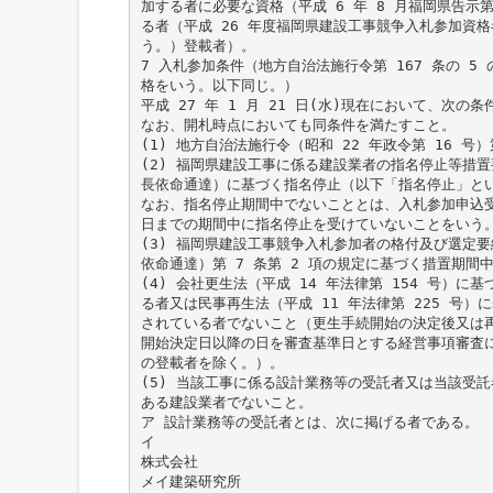
加する者に必要な資格（平成 6 年 8 月福岡県告示第
る者（平成 26 年度福岡県建設工事競争入札参加資
う。）登載者）。
7 入札参加条件（地方自治法施行令第 167 条の 5
格をいう。以下同じ。）
平成 27 年 1 月 21 日(水)現在において、次の
なお、開札時点においても同条件を満たすこと。
(1) 地方自治法施行令（昭和 22 年政令第 16 号
(2) 福岡県建設工事に係る建設業者の指名停止等措置要綱
長依命通達）に基づく指名停止（以下「指名停止」と
なお、指名停止期間中でないこととは、入札参加申込
日までの期間中に指名停止を受けていないことをいう
(3) 福岡県建設工事競争入札参加者の格付及び選定要綱（
依命通達）第 7 条第 2 項の規定に基づく措置期間
(4) 会社更生法（平成 14 年法律第 154 号）
る者又は民事再生法（平成 11 年法律第 225 号
されている者でないこと（更生手続開始の決定後又は
開始決定日以降の日を審査基準日とする経営事項審査
の登載者を除く。）。
(5) 当該工事に係る設計業務等の受託者又は当該受
ある建設業者でないこと。
ア 設計業務等の受託者とは、次に掲げる者である。
イ
株式会社
メイ建築研究所