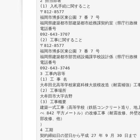
2 担当部署
(1) 入札手続に関すること
〒812-8577
福岡市博多区東公園 7 番 7 号
福岡県建築都市部建築都市総務課契約室（県庁行政棟 
電話番号
092-643-3707
(2) 工事に関すること
〒812-8577
福岡市博多区東公園 7 番 7 号
福岡県建築都市部営繕設備課学校設計係（県庁行政棟 
電話番号
092-643-3746
3 工事内容等
(1) 工 事 名
大牟田北高等学校家庭科棟大規模改造（耐震補強）工
(2) 工事場所
大牟田市大字吉野
(3) 工事概要
建築一式工事（高等学校（鉄筋コンクリート造り、地上
べ 842 平方メートル）の改修工事（耐震改修、外壁
部改修、他）
）
4 工期
契約締結日の翌日から平成 27 年 9 月 30 日まで