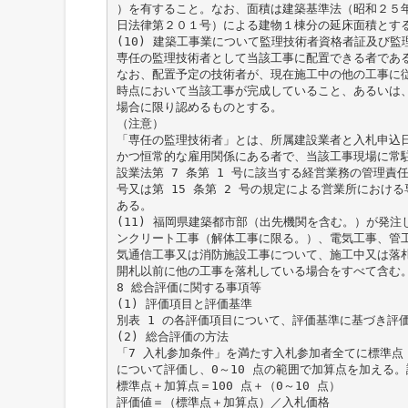
）を有すること。なお、面積は建築基準法（昭和２５
日法律第２０１号）による建物１棟分の延床面積とす
(10) 建築工事業について監理技術者資格者証及び
専任の監理技術者として当該工事に配置できる者であ
なお、配置予定の技術者が、現在施工中の他の工事に
時点において当該工事が完成していること、あるいは
場合に限り認めるものとする。
（注意）
「専任の監理技術者」とは、所属建設業者と入札申込日
かつ恒常的な雇用関係にある者で、当該工事現場に常
設業法第 7 条第 1 号に該当する経営業務の管理責任
号又は第 15 条第 2 号の規定による営業所におけ
ある。
(11) 福岡県建築都市部（出先機関を含む。）が発
ンクリート工事（解体工事に限る。）、電気工事、管
気通信工事又は消防施設工事について、施工中又は落
開札以前に他の工事を落札している場合をすべて含む
8 総合評価に関する事項等
(1) 評価項目と評価基準
別表 1 の各評価項目について、評価基準に基づき評
(2) 総合評価の方法
「7 入札参加条件」を満たす入札参加者全てに標準点（
について評価し、0～10 点の範囲で加算点を加える。
標準点＋加算点＝100 点＋（0～10 点）
評価値＝（標準点＋加算点）／入札価格