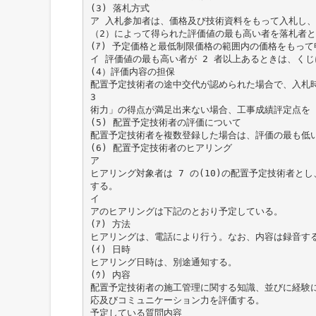
(3) 落札方式
ア 入札参加者は、価格及び技術資料をもって入札し、
（2）によって得られた評価値の最も高い者を落札者
(ｱ) 予定価格と最低制限価格の範囲内の価格をもっ
イ 評価値の最も高い者が 2 者以上あるときは、く
(4）評価内容の担保
配置予定技術者の途中交代が認められた場合で、入札
3
術力」の得点が満足出来ない場合、工事成績評定点を 
(5) 配置予定技術者の評価について
配置予定技術者を複数登録した場合は、評価の最も低
(6) 配置予定技術者のヒアリング
ア
ヒアリング対象者は 7 の(10)の配置予定技術者と
する。
イ
アのヒアリングは下記のとおり予定している。
(ｱ) 方法
ヒアリングは、電話により行う。なお、内容は録音す
(ｲ) 日時
ヒアリング日時は、別途通知する。
(ｳ) 内容
配置予定技術者の施工管理に関する知識、並びに経験
応及びコミュニケーション力を評価する。
予定している質問内容