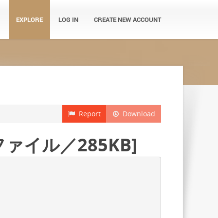
EXPLORE
LOG IN
CREATE NEW ACCOUNT
Report
Download
ァイル／285KB]