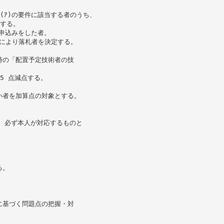
(ｱ)の要件に該当する者のうち、
とする。
て申込みをした者。
じにより落札者を決定する。
時の「配置予定技術者の技
5 点減点する。
い者を加算点の対象とする。
し、必ず本人が対応するものと
る。
に基づく問題点の把握・対