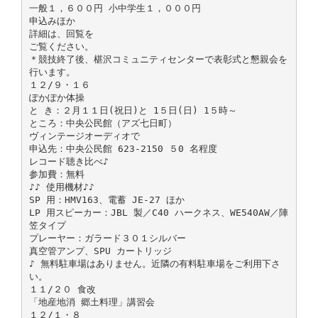
一般１，６００円 小中学生１，０００円
申込みほか
詳細は、回覧を
ご覧ください。
＊競技終了後、椹沢コミュニティセンターで表彰式と懇親会を
行います。
１２/９・１６
ぽかぽか体操
と き：２月１１日(祝日)と 1５日(日) 1５時～
ところ：中央公民館（アズ七日町）
ヴィンテージオーディオで
申込先：中央公民館 623-2150 ５0 名程度
レコード聴き比べ♪
参加費：無料
♪♪ 使用機材♪♪
SP 用：HMV163、電蓄 JE-27 ほか
LP 用スピーカー：JBL 製／C40 ハークネス、WE540AW／陣
笠タイプ
プレーヤー：ガラード３０１シルバー
真空管アンプ、SPU カートリッジ
♪ 無料駐車場はありません。近隣の有料駐車場をご利用下さ
い。
１１/２０ 食改
「地産地消 郷土料理」講習会
１２/１・８