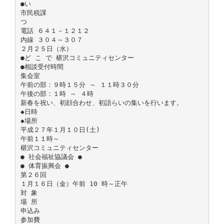
●い
市民税課
つ
電話 ６４１－１２１２
内線 ３０４～３０７
２月２５日（水）
●ど こ で 椹沢コミュニティセンター
●相談受付時間
集会室
午前の部：９時１５分 ～ １１時３０分
午後の部：１時 ～ ４時
新春を祝い、初顔合わせ、初語らいの集いを行います。
◆日時
◆場所
平成２７年１月１０日(土)
午前１１時～
椹沢コミュニティセンター
● 社会福祉協議会 ●
● 体育振興会 ●
第２６回
１月１６日（金）午前 10 時～正午
対 象
場 所
申込み
参加費