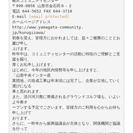
椹沢コミュニティセンター
〒990-0856 山形市金石田８－２
電話 644-5652 FAX 644-3710
E-mail
[email protected]
ホームページアドレス
http://www.yamagata-community.
jp/kunugizawa/
初春を迎え、皆様方におかれましては、益々ご健勝のこととお
慶び申し
上げます。
昨年中は、コミュニティセンターの活動に特段のご理解とご支
援を賜り、
厚くお礼申し上げます。
はじめに、今年の地区内情勢等を申し上げますと、
「山形中央インター産
業団地」の造成工事は年末頃には完了し、企業が立地していく
運びになる
事と思われます。
また、須川河川敷に整備されるグラウンドゴルフ場も、いよい
よ今春オ
ープンする予定でございます。皆様方のご利用を心からお待ち
申し上げて
おります。
さらに、一昨年から振興協議会が主体となり、関係機関と協議
を行って