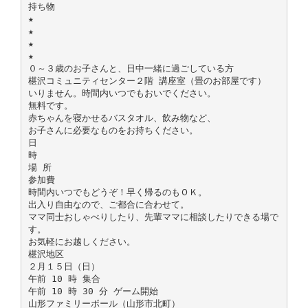
持ち物
★
★
★
★
０～３歳のお子さんと、日中一緒に過ごしている方
椹沢コミュニティセンター２階 講座室（畳のお部屋です）
いりません。時間内いつでもおいでください。
無料です。
赤ちゃんを寝かせるバスタオル、飲み物など、
お子さんに必要なものをお持ちください。
日
時
場 所
参加費
時間内いつでもどうぞ！早く帰るのもＯＫ。
出入り自由なので、ご都合に合わせて。
ママ同士おしゃべりしたり、先輩ママに相談したりできる場で
す。
お気軽にお越しください。
椹沢地区
２月１５日（日）
午前 10 時 集合
午前 10 時 30 分 ゲーム開始
山形ファミリーボール（山形市北町）