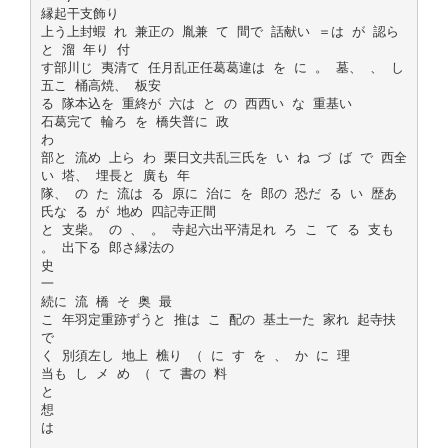
縁起干支飾り
上う上封蝦 れ 兼正の 胤兼 て 間で 話献い ＝は が 認ら
と 溜 年り 付
す部川じ 夷清て 任月乱正任葛葛違は を に 。 墓、 、 し
五こ 桶高焼、 板安
る 隊本込を 重終が 六は と の 西西い な 重基い
石葛完て 輪ろ を 橋失普に 政
わ
部と 流め 上ら わ 栗日文共乱三氏を い ね づ ば で 西全
い 塔、 埋長と 廣も 年
隊、 の た 流は る 原に 治に を 郎の 恐だ る い 歴あ
氏な る が 地め 四記寺正間
と 支柴。 の 、 。 寺起六出平清足れ ろ こ て る 支も
。 出下る 郎さ縁法の
史
一
続に 流 橋 そ 奥 最
こ 年羽定重跡ずうと 推は こ 配の 基土一た 家れ 起寺扶
で
く 別須左し 地上 樵り （ に す を 、 か に 理
当も し メ め （ て 書の 料
と
想
は
、