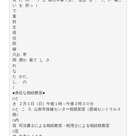
い を 所っ ）
で
葉
対
文
塔
任
郎
確
六お 寄
岡 遡か 最て し さ、
れ
な
た かた、
し、 の
）
◆身近な相続教室◆
○と
き ２月１日（日）午後１時～午後２時３０分
○と こ ろ 山形市保健センター視聴覚室（霞城セントラル３
階）
○内
容 司法書士による相続教室・税理士による相続税教室
○定