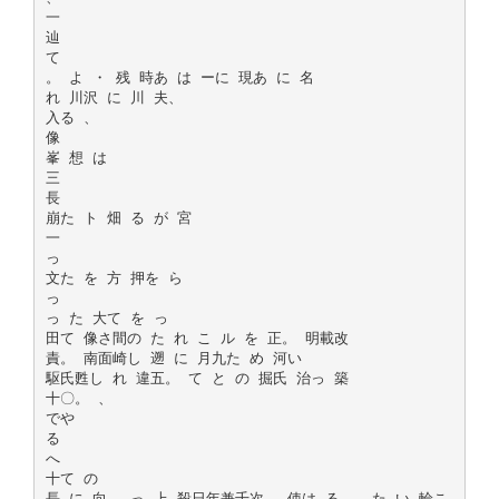
一
辿
て
。 よ ・ 残 時あ は ーに 現あ に 名
れ 川沢 に 川 夫、
入る 、
像
峯 想 は
三
長
崩た ト 畑 る が 宮
一
っ
文た を 方 押を ら
っ
っ た 大て を っ
田て 像さ間の た れ こ ル を 正。 明載改
責。 南面崎し 遡 に 月九た め 河い
駆氏甦し れ 違五。 て と の 掘氏 治っ 築
十〇。 、
でや
る
へ
十て の
長 に 向、 っ 上 殺日年兼千次。 使は る 、 た い 輪こ