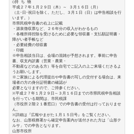
○持 ち 物
平成２７年１月２９日（木）～ ３月１６日（月）
（土･日･祝日を除く。ただし、３月１日（日）は申告相談を行
います。）
市県民税申告書の右上に記載
・源泉徴収票など、２６年分の収入がわかるもの
・各種所得控除を受けるために必要な領収書・支払額証明書・
障がい者手帳など
・必要経費の領収書
・印鑑
※申告相談当日は、会場の混雑が予想されます。事前に申告
書、収支内訳書（営業・農業・
不動産などのある方）等を自宅でご記入の上ご来場くださるよ
うお願いします。
※ご家族による代理提出や申告書の写しの交付する場合は、来
場者の方の身分証明書の確認が
必要となりますので、ご持参ください。
※平成２７年１月２９日～３月１６日までの市県民税申告相談
を行っている期間は、市民税課
（市役所２階２１番窓口）での申告書の受付は行っておりませ
ん。
※詳細は『広報やまがた１月１５日号』をご覧ください。
なお、山形税務署から確定申告案内が送付された方は「山形テ
ルサ」での申告となります。
山形市役所