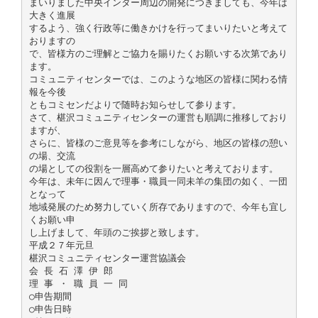
まいりました中央インター周辺の開発につきましても、今年は
大きく進展
するよう、強く行政等に働きかけを行ってまいりたいと考えて
おりますの
で、皆様方のご理解とご協力を賜りたくお願いする次第であり
ます。
コミュニティセンターでは、このような地区の皆様に関わる情
報を今後
ともコミセンだよりで随時お知らせして参ります。
さて、椹沢コミュニティセンターの運営も順調に推移しており
ますが、
さらに、皆様のご意見等を参考にしながら、地区の皆様の憩い
の場、交流
の場としての役割を一層高めて参りたいと考えております。
今年は、未年に因んで理事・職員一同未羊の集団の如く、一団
となって
地域発展のため努力していく所存でありますので、今年も宜し
くお願い申
し上げまして、年頭のご挨拶と致します。
平成２７年元旦
椹沢コミュニティセンター運営協議会
会 長 石 澤 伊 郎
理 事 ・ 職 員 一 同
○申告期間
○申告日時