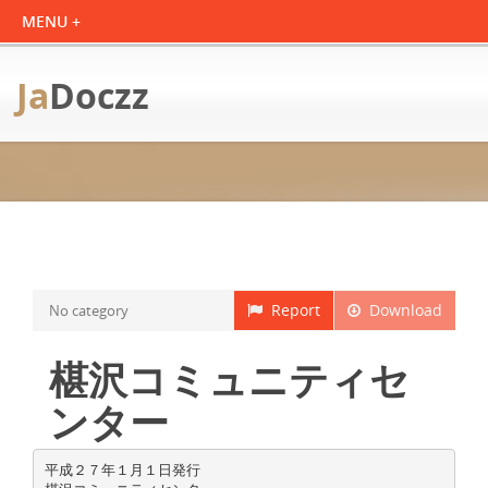
Ja
Doczz
Report
Download
No category
椹沢コミュニティセ
ンター
平成２７年１月１日発行