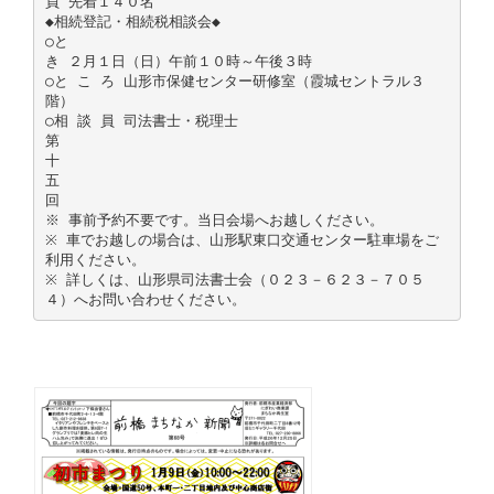
員 先着１４０名
◆相続登記・相続税相談会◆
○と
き ２月１日（日）午前１０時～午後３時
○と こ ろ 山形市保健センター研修室（霞城セントラル３
階）
○相 談 員 司法書士・税理士
第
十
五
回
※ 事前予約不要です。当日会場へお越しください。
※ 車でお越しの場合は、山形駅東口交通センター駐車場をご
利用ください。
※ 詳しくは、山形県司法書士会（０２３－６２３－７０５