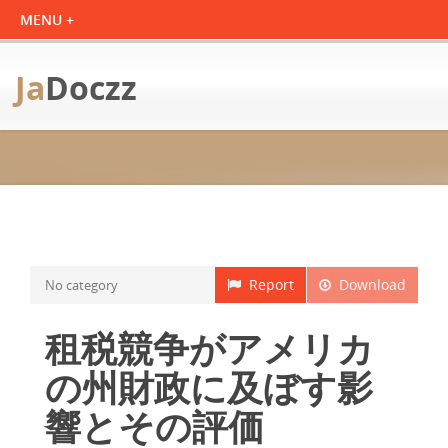
Ja
Doczz
Report
Download
No category
租税競争がアメリカ
の州財政に及ぼす影
響とその評価