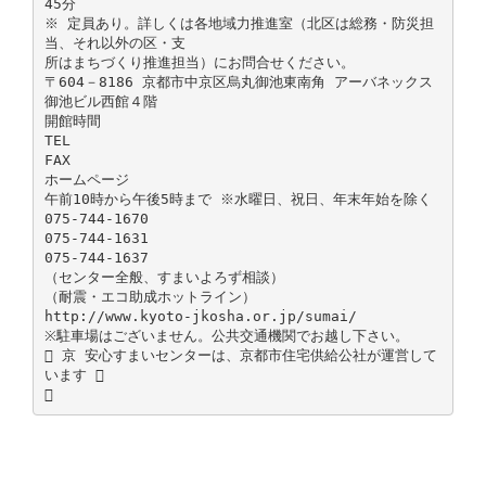
45分
※ 定員あり。詳しくは各地域力推進室（北区は総務・防災担
当、それ以外の区・支
所はまちづくり推進担当）にお問合せください。
〒604－8186 京都市中京区烏丸御池東南角 アーバネックス
御池ビル西館４階
開館時間
TEL
FAX
ホームページ
午前10時から午後5時まで ※水曜日、祝日、年末年始を除く
075-744-1670
075-744-1631
075-744-1637
（センター全般、すまいよろず相談）
（耐震・エコ助成ホットライン）
http://www.kyoto-jkosha.or.jp/sumai/
※駐車場はございません。公共交通機関でお越し下さい。
 京 安心すまいセンターは、京都市住宅供給公社が運営して
います 