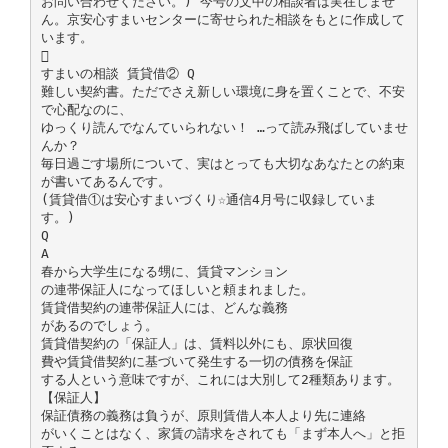
お問い合わせください。) 今号の文中の相談者は実在しませ
ん。京安心すまいセンターに寄せられた相談をもとに作成して
います。

すまいの相談 賃貸借② Q
難しい契約書。ただでさえ新しい環境に身を置くことで、不安
で心配なのに、
ゆっくり読んでなんていられない！ …って読み飛ばしていませ
んか？
毎日過ごす場所について、実はとっても大切なあなたとの約束
が書いてあるんです。
(賃貸借①は安心すまいづくり☆通信4月号に収録していま
す。)
Q
A
春から大学生になる甥に、賃貸マンション
の連帯保証人になってほしいと頼まれました。
賃貸借契約の連帯保証人には、どんな義務
があるのでしょう。
賃貸借契約の「保証人」は、賃料以外にも、原状回復
費や賃貸借契約に基づいて発生する一切の債務を保証
する人という意味ですが、これには大別して2種類あります。
【保証人】
保証債務の義務は負うが、原則賃借人本人より先に連絡
がいくことはなく、家賃の請求をされても「まず本人へ」と拒