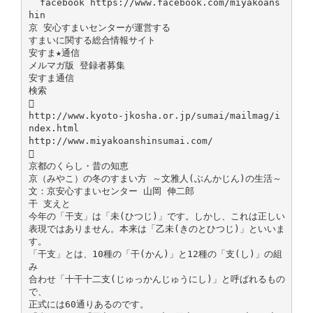
˝ facebook https://www.facebook.com/miyakoans
hin
京 安心すまいセンターが運営する
すまいに関する総合情報サイト
安すま★通信
メルマガ版 登録者募集
安すま通信
検索

http://www.kyoto-jkosha.or.jp/sumai/mailmag/i
ndex.html
http://www.miyakoanshinsumai.com/

京都のくらし・昔の知恵
京（みやこ）の冬のすまい方 ～文雅人(ぶんかじん)の生活～
文：京安心すまいセンター 山岡 伸二郎
干 支えと
今年の「干支」は「未(ひつじ)」です。しかし、これは正しい
表現ではありません。本来は「乙未(きのとひつじ)」といいま
す。
「干支」とは、10種の「干(かん)」と12種の「支(し)」の組
み
合わせ「十干十二支(じゅっかんじゅうにし)」と呼ばれるもの
で、
正式には60通りあるのです。