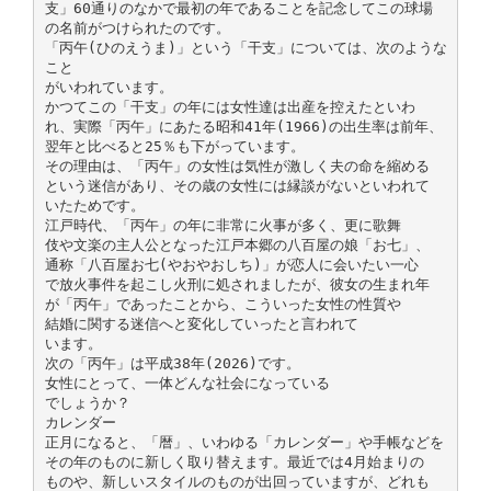
支」60通りのなかで最初の年であることを記念してこの球場
の名前がつけられたのです。
「丙午(ひのえうま)」という「干支」については、次のような
こと
がいわれています。
かつてこの「干支」の年には女性達は出産を控えたといわ
れ、実際「丙午」にあたる昭和41年(1966)の出生率は前年、
翌年と比べると25％も下がっています。
その理由は、「丙午」の女性は気性が激しく夫の命を縮める
という迷信があり、その歳の女性には縁談がないといわれて
いたためです。
江戸時代、「丙午」の年に非常に火事が多く、更に歌舞
伎や文楽の主人公となった江戸本郷の八百屋の娘「お七」、
通称「八百屋お七(やおやおしち)」が恋人に会いたい一心
で放火事件を起こし火刑に処されましたが、彼女の生まれ年
が「丙午」であったことから、こういった女性の性質や
結婚に関する迷信へと変化していったと言われて
います。
次の「丙午」は平成38年(2026)です。
女性にとって、一体どんな社会になっている
でしょうか？
カレンダー
正月になると、「暦」、いわゆる「カレンダー」や手帳などを
その年のものに新しく取り替えます。最近では4月始まりの
ものや、新しいスタイルのものが出回っていますが、どれも