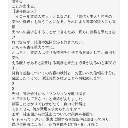
否する
ことが出来る。
【連帯保証人】
「イコール賃借人本人」と見なされ、『賃借人本人と同等の
支払い義務』を負うことになる。それにより連帯保証人にも直
接
支払いの請求をすることができるため、直ちに義務を果たさな
け
ればならず、拒否や減額交渉も許されない。
どちらも責任重大ですね。
とは言え、賃借人は借りる権利を行使する対価として、費用を
支払
える能力があると証明する義務を果たす必要があるのも事実で
す。
背負う義務についての内容の検討と、お互いへの信頼を十分に
確認したうえで、保証契約を結ぶことをお勧めします。
Q
Q
先日、管理会社から「マンションを取り壊す
ので退去して下さい」と連絡がありました。
就職したばかりでお金がなく、自力で転居は
できません…何か費用を求められますか？
まず、貸主側からの退去についての条件を書面で
A もらって下さい。退去に関する告知条件は決まっており、
借地借家法によると、正当事由を1年前～6カ月前に