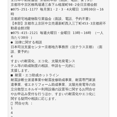
京都市中京区柳馬場通三条下ル槌屋町98-2全日京都会館
☎075-251-1177 毎月第1・2・3・4火曜日 13時30分～16
時
京都府宅地建物取引業協会（面談、電話、予約不要）
【本部】京都市上京区中立売通新町西入三丁町453-3京都府不
動産会館2階
☎075-415-2121 毎週火曜日・金曜日 13時～16時 （一人
当たり30分 ）
● 法律に関する相談
日本司法支援センター京都地方事務所（法テラス京都）（面
談、要予約）
4
すまいの耐震化、エコ化、太陽光発電シス
テム等の助成制度の相談、申請を一元的に
支援します。
■ 耐震・エコ助成ホットライン
耐震診断士派遣事業や耐震改修助成事業、耐震専門家派
遣事業、省エネリフォーム助成事業、太陽光発電等の自
立分散型エネルギー利用設備の設置等に関するお問合せ
やお申込み受付を行うほか、すまいの耐震化やエコ化に
関する疑問や相談に応じます。
 問合せ先 :
1
4