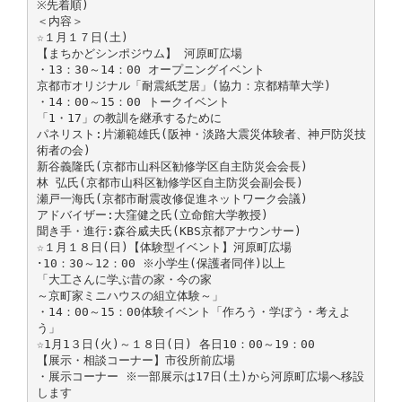
※先着順)
＜内容＞
☆１月１７日(土)
【まちかどシンポジウム】 河原町広場
・13：30～14：00 オープニングイベント
京都市オリジナル「耐震紙芝居」(協力：京都精華大学)
・14：00～15：00 トークイベント
「1・17」の教訓を継承するために
パネリスト:片瀬範雄氏(阪神・淡路大震災体験者、神戸防災技
術者の会)
新谷義隆氏(京都市山科区勧修学区自主防災会会長)
林 弘氏(京都市山科区勧修学区自主防災会副会長)
瀬戸一海氏(京都市耐震改修促進ネットワーク会議)
アドバイザー:大窪健之氏(立命館大学教授)
聞き手・進行:森谷威夫氏(KBS京都アナウンサー)
☆１月１８日(日)【体験型イベント】河原町広場
･10：30～12：00 ※小学生(保護者同伴)以上
「大工さんに学ぶ昔の家・今の家
～京町家ミニハウスの組立体験～」
・14：00～15：00体験イベント「作ろう・学ぼう・考えよ
う」
☆1月1３日(火)～１８日(日) 各日10：00～19：00
【展示・相談コーナー】市役所前広場
・展示コーナー ※一部展示は17日(土)から河原町広場へ移設
します