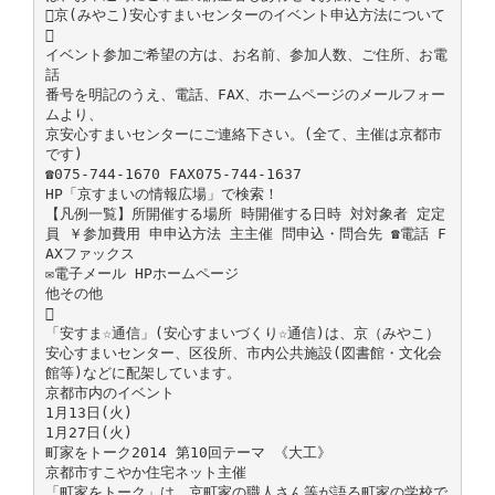
京(みやこ)安心すまいセンターのイベント申込方法について

イベント参加ご希望の方は、お名前、参加人数、ご住所、お電
話
番号を明記のうえ、電話、FAX、ホームページのメールフォー
ムより、
京安心すまいセンターにご連絡下さい。(全て、主催は京都市
です)
☎075-744-1670 FAX075-744-1637
HP「京すまいの情報広場」で検索！
【凡例一覧】所開催する場所 時開催する日時 対対象者 定定
員 ￥参加費用 申申込方法 主主催 問申込・問合先 ☎電話 F
AXファックス
✉電子メール HPホームページ
他その他

「安すま☆通信」(安心すまいづくり☆通信)は、京（みやこ）
安心すまいセンター、区役所、市内公共施設(図書館・文化会
館等)などに配架しています。
京都市内のイベント
1月13日(火)
1月27日(火)
町家をトーク2014 第10回テーマ 《大工》
京都市すこやか住宅ネット主催
「町家をトーク」は、京町家の職人さん等が語る町家の学校で