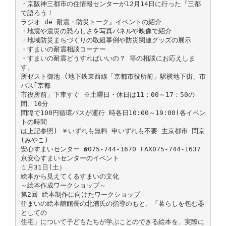
・京阪神三都市の住情報センターが12月14日に行った『三都
で語ろう！
ラジオ de 耐震・防災トーク』イベントの紹介
・地震や震災の恐ろしさを写真パネルや映像で紹介
・地域防災まちづくりの取組事例や防災関連グッズの展示
・すまいの耐震相談コーナー
・すまいの耐震どうすればいいの？ 等の相談にお応えしま
す。
所ゼスト御池 (地下鉄東西線「京都市役所前」駅横地下街、市
バス｢京都
市役所前」下車すぐ ※土曜日・休日は11：00～17：50の
間、10分
間隔で100円循環バスが運行 時各日10:00～19:00(各イベン
トの時間
は上記参照) ￥いずれも無料 申いずれも不要 主京都市 問京
(みやこ)
安心すまいセンター ☎075-744-1670 FAX075-744-1637
京安心すまいセンターのイベント
１月31日(土）
絵本から見えてくるすまいの文化
～絵本作成ワークショップ～
第2回 絵本制作に向けたワークショップ
住まいの絵本館館長の北浦氏の指導のもと、「暮らしを包む器
としての
住宅」について子どもたちが学ぶことのできる絵本を、実際に