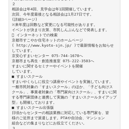
２
相談会は年4回、見学会は年1回開催しています。
次回、今年度最後となる相談会は1月27日です。
(詳細3ページ)
※来年度は回数など変更になる可能性があります。
イベントが決まり次第、市民しんぶんなどで発表します。
 インターネットでの検索
京都市すこやか住宅ネットのホームページ
( http://www.kyoto-sjn.jp/ )で最新情報をお知らせ
しています。
京安心すまいセンター 075-744-1670へ
京都市まち再生・創造推進室 075-222-3503へ
すまいに関するセミナーやイベントを開催
しています。
■ すまいスクール
すまいやくらしに役立つ講座やイベントを実施しています。
一般市民対象の「すまいスクール」のほか、「子ども向けス
クール」、事業者対象の「専門家向けスクール」、すまいに関
する専門家団体と連携して実施の「すまいスクールタイアップ
型」も開催しております。
■ すまいスクール出張版
日頃からセンターの相談業務に対応している専門家を、皆
様のご近所まで派遣します。PTAや自治会、マンション
組合などの集まりなどにお役立てください。
３