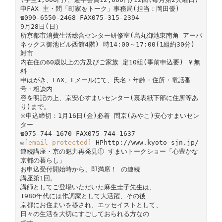
申FAX 主・問「町家をトーク」事務局(担当：岡田優)
☎090-6550-2468 FAX075-315-2394
9月28日(日）
所京都市消費生活総合センター研修室(烏丸御池東南角 アーバ
ネックス御池ビル西館4階) 時14:00～17:00(1組約30分)
対市
内在住の60歳以上の方及びご家族 定10組(事前申込要) ￥無
料
申はがき、FAX、Eメールにて、氏名・年齢・住所・電話番
号・相談内
容を明記の上、京安心すまいセンター(裏表紙下部に住所等あ
り)まで。
※申込締切：1月16日(金)必着 問京(みやこ)安心すまいセン
ター
☎075-744-1670 FAX075-744-1637
✉
[email protected]
HPhttp://www.kyoto-sjn.jp/
連続講座・京の魅力再発見① すまいトークショー「心豊かな
京都の暮らし」
お申込受付開始時から、即満席！ の連続
講座第1回。
講師としてご登場いただいた麻生圭子先生は、
1980年代には作詞家として大活躍、その後
京都にお住まいを移され、エッセイストとして、
日々の生活を大切にすごしておられる方なの