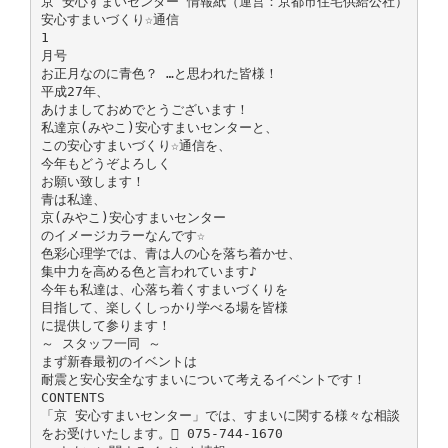
京 安心すまいセンター 情報紙（運営：京都市住宅供給公社）
安心すまいづくり☆通信
1
月号
お正月なのに青色？ …と思われた皆様！
平成27年、
あけましておめでとうございます！
私達京(みやこ)安心すまいセンターと、
この安心すまいづくり☆通信を、
今年もどうぞよろしく
お願い致します！
青は私達、
京(みやこ)安心すまいセンター
のイメージカラーなんです☆
色彩心理学では、青は人の心を落ち着かせ、
集中力を高める色と言われています♪
今年も私達は、心落ち着くすまいづくりを
目指して、楽しくしっかり学べる場を皆様
に提供して参ります！
～ スタッフ一同 ～
まず新春最初のイベントは
耐震と安心安全なすまいについて考えるイベントです！
CONTENTS
「京 安心すまいセンター」では、すまいに関する様々な相談
をお受けいたします。 075-744-1670