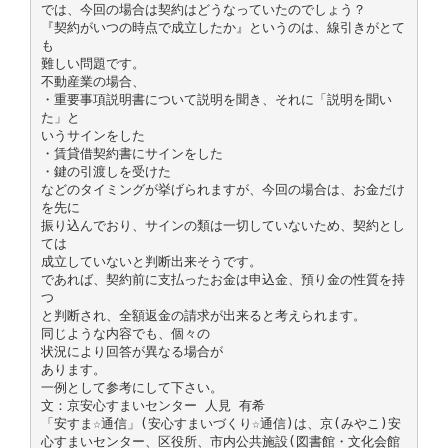
では、今回の場合は契約はどうなっていたのでしょう？
『契約がいつの時点で成立したか』というのは、線引きがとて
も
難しい問題です。
不動産業の場合、
・重要事項説明書について説明を聞き、それに「説明を聞い
た」と
いうサインをした
・賃貸借契約書にサインをした
・鍵の引渡しを受けた
などのタイミングが挙げられますが、今回の場合は、お金だけ
を先に
振り込んでおり、サインの類は一切していないため、契約とし
ては
成立していないと判断出来そうです。
であれば、契約前に支払ったお金は申込金、預り金の性質を持
つ
と判断され、全額返金の請求が出来ると考えられます。
同じような内容でも、個々の
状況により回答が異なる場合が
あります。
一例として参考にして下さい。
文：京安心すまいセンター 人見 有希
「安すま☆通信」(安心すまいづくり☆通信)は、京(みやこ)安
心すまいセンター、区役所、市内公共施設(図書館・文化会館