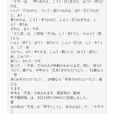
「十干」は、「甲(きのえ、こう)・乙(きのと、おつ)・丙(ひ
のえ、
へい)・丁(ひのと、てい)・戊(つちのえ、ぼ)・己(つちの
と、き)・
庚(かのえ、こう)・辛(かのと、しん)・壬(みずのえ、じ
ん)・癸(み
ずのと、き)」です。
「十二支」は、ご存知「子(ね、し)・丑(うし、ちゅう)・寅
(とら、
いん)・卯(う、ぼう)・辰(たつ、しん)・巳(み、し)・午(う
ま、ご)・未
(ひつじ、び)・申(さる、しん)・酉(とり、ゆう)・戌(い
ぬ、じゅつ)・
亥(い、がい)」です。
従って、「干支」でその人の年齢がわかります。同じ「未(ひ
つじ)」歳でも、今年なら「乙未(きのとひつじ)」、12歳なら
「癸
未(みずのとひつじ)」、24歳なら「辛未(かのとひつじ)」歳
とな
ります。
年号も「干支」で表されます。西宮市の「阪神
甲子園球場」は、大正13年(1942)に完成しました。
暦
その年の「干支」が「甲子(こうし、きのえね)」で、「十干十
二