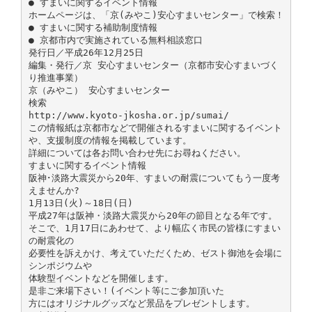
● すまいに関するイベント情報
ホームページは、「京(みやこ)安心すまいセンター」で検索！
● すまいに関する補助制度情報
● 京都市内で実施されている無料相談窓口
発行日／平成26年12月25日
編集・発行／京 安心すまいセンター（京都市安心すまいづく
り推進事業）
京（みやこ） 安心すまいセンター
検索
http://www.kyoto-jkosha.or.jp/sumai/
この情報紙は京都市などで開催されるすまいに関するイベント
や、支援制度の情報を掲載しています。
詳細については各お問い合わせ先にお尋ねください。
すまいに関するイベント情報
阪神･淡路大震災から20年、すまいの耐震についてもう一度考
えませんか?
1月13日(火)～18日(日)
平成27年は阪神・淡路大震災から20年の節目となる年です。
そこで、1月17日にあわせて、より幅広く市民の皆様にすまい
の耐震化の
必要性を訴えかけ、考えていただくため、ゼスト御池を会場に
シンポジウムや
体験型イベントなどを開催します。
是非ご来場下さい！(イベント等にご参加頂いた
方にはオリジナルグッズなど景品をプレゼントします。