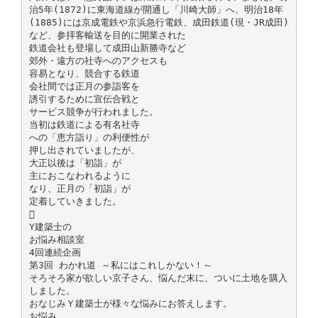
治5年(1872)に東海道線が開通し「川崎大師」へ、明治18年
(1885)には京成電鉄や京浜急行電鉄、成田鉄道(現・JR成田)
など、参拝客輸送を目的に開業された
鉄道会社も登場して成田山新勝寺など
郊外・遠方の社寺へのアクセスも
容易となり、競合する鉄道
会社間では正月の参詣客を
誘引するために宣伝合戦と
サービス競争が行われました。
当初は鉄道による有名社寺
への「恵方詣り」の利便性が
押し出されていましたが、
大正以後は「初詣」が
主におこなわれるように
なり、正月の「初詣」が
定着していきました。

Y建築士の
お悩み相談室
4回連続企画
第3回 わかれ道 ～私にはこれしかない！～
そろそろ家が欲しい京子さん、悩んだ末に、ついに土地を購入
しました。
おなじみＹ建築士が様々な悩みにお答えします。
お悩み