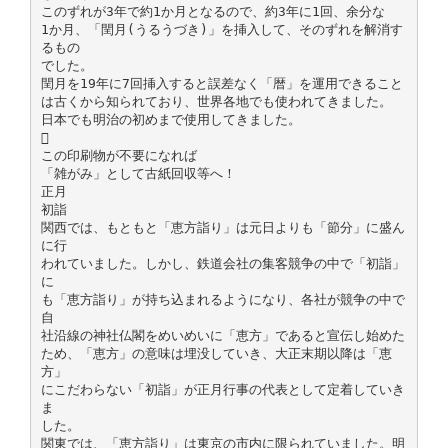
このずれが3年で約1か月となるので、約3年に1回、余分な
1か月、「閏月(うるうづき)」を挿入して、そのずれを解消す
るもの
でした。
閏月を19年に7回挿入すると誤差なく「暦」を運用できること
は古くから知られており、世界各地でも使われてきました。
日本でも明治の初めまで使用してきました。

この印刷物が不要になれば
「雑がみ」として古紙回収等へ！
正月
初詣
関西では、もともと「恵方詣り」は元日よりも「節分」に盛ん
に行
われていました。しかし、鉄道会社の集客競争の中で「初詣」
に
も「恵方詣り」が持ち込まれるようになり、各社が競争の中で
自
社沿線の神社仏閣をめいめいに「恵方」であると宣伝し始めた
ため、「恵方」の意味は埋没していき、大正末期以降は「恵
方」
にこだわらない「初詣」が正月行事の代表として定着していき
ま
した。
関東では、「恵方詣り」は東京の市内に限られていました。明