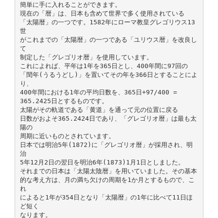
簡単に手に入れることができます。
現在の「暦」は、日本も含めて世界で多く使用されている
「太陽暦」の一つです。1582年にローマ教皇グレゴリウス13
世
がこれまでの「太陽暦」の一つである「ユリウス暦」を改良し
て
制定した「グレゴリオ暦」を使用しています。
これによれば、平年は1年を365日とし、400年間に97回の
「閏年(うるうどし)」を置いてその年を366日とすることによ
り、
400年間における1年の平均日数を、365日+97/400 =
365.2425日とするものです。
太陽がその軌道である「黄道」を通って元の位置に戻る
日数がおよそ365.2424日であり、「グレゴリオ暦」は最も太
陽の
周期に近いものとされています。
日本では明治5年(1872)に「グレゴリオ暦」が採用され、明
治
5年12月2日の翌日を明治6年(1873)1月1日としました。
それまでの日本は「太陽太陰暦」を用いていました。その基本
的な考え方は、月の満ち欠けの周期を1か月とするもので、こ
れ
によると1年が354日となり「太陽暦」の1年に比べて11日ほ
ど短く
なります。