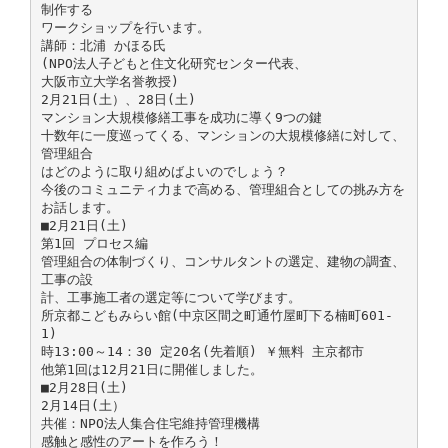
制作する
ワークショップを行います。
講師：北浦 かほる氏
(NPO法人子どもと住文化研究センター代表、
大阪市立大学名誉教授)
2月21日(土）、28日(土)
マンション大規模修繕工事を成功に導く9つの鍵
十数年に一度巡ってくる、マンションの大規模修繕に対して、
管理組合
はどのように取り組めばよいのでしょう？
今後のコミュニティ力まで高める、管理組合としての挑み方を
お話します。
■2月21日(土)
第1回 プロセス編
管理組合の体制づくり、コンサルタントの選定、建物の調査、
工事の設
計、工事施工者の選定等について学びます。
所京都こどもみらい館(中京区間之町通竹屋町下る楠町601-
1)
時13:00～14：30 定20名(先着順) ￥無料 主京都市
他第1回は12月21日に開催しました。
■2月28日(土)
2月14日(土）
共催：NPO法人集合住宅維持管理機構
感触と感性のアートを作ろう！