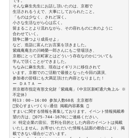
です。
そんな麻生先生にお話し頂いたのは、京都で
生活されるうえで、大事にしておられたこと。
「ものは少なく、されど深く。
小さな生活ながら心は広く。
留まることより流れながら、その容れものに水のように
合わせていく。
競争に勝つより成長せよ」
など、造詣に富んだお言葉を頂きました。
紫織庵庵主の川崎榮一郎さんにもご登場頂き、
京都にとって京町家とはどういう存在なのかについても
学んで頂くことができました。
ちなみに麻生先生、現在はイギリスに移住されて
います。京都でのご活動で最後となった今回の講演、
参加者の皆様にも大満足頂けた内容となりました！
ー ＤＡＴＡ ー
所京都市指定有形文化財「紫織庵」(中京区新町通六角上ル ※
不定休)
時13：00～16:00 参加人数68名 主京都市
安心すまいづくり☆通信 掲載内容募集 
すまいに関する情報を募集しております。イベント情報掲載希
望の方は、075-744-1670にご連絡ください。
※ 特定企業の宣伝、営利を目的とした内容のイベントは掲載
いたしません。お寄せいただいた情報も誌面の都合により、掲
載できない場合がございます。