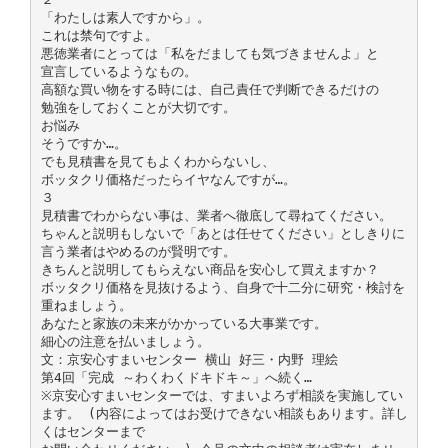
「わたしは素人ですから」。
これは禁句ですよ。
悪徳業者にとっては「私をだましても気づきませんよ」と
宣言しているようなもの。
高額な買い物をする時には、自己責任で判断できるだけの
勉強をしておくことが大切です。
お悩み
そうですか…。
でも見積書を見てもよくわからないし、
ボッタクリ価格だったらイヤなんですが…。
３
見積書でわからない事は、業者へ徹底して尋ねてください。
ちゃんと説明もしないで「あとは任せてください」としきりに
言う業者はやめるのが賢明です。
きちんと説明してもらえない商品を安心して買えますか？
ボッタクリ価格を見抜けるよう、自身で十二分に研究・検討を
重ねましょう。
あなたと家族の未来がかかっている大事業です。
細心の注意を払いましょう。
文：京安心すまいセンター 横山 好三・内野 理絵
第4回「完成 ～わくわくドキドキ～」へ続く…
※京安心すまいセンターでは、すまいよろず相談を実施してい
ます。 (内容によってはお受けできない相談もあります。詳し
くはセンターまで