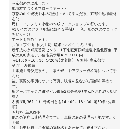
～京都の木に親しむ・
地域材でつくるブロックアート～
京都の山の現状や木の種類について学んだ後、京都の地域産材
を使
用し、インテリア小物の作成ワークショップを行います。
A3サイズのアクリル板に好きな手触り、色、形の木のブロック
を貼り付け、
アートを制作します。
共催：京の山 杣人工房 嵯峨・木のこころ『風』
所平成の京町家普及センター(下京区河原町通塩小路北西角 平
成の京町家モデル住宅展示場ＫＹＯＭＯ内)
時14:00～16：30 定20名(先着順) ￥無料 主京都市
第2回 映像編
工事施工者決定後の、工事の竣工やアフター点検等について学
んだ
後、実際の事例について写真、映像を見ながら理解を深めま
す。
所アーバネックス御池ビル東館2階会議室(中京区烏丸通り御池
東入
る梅屋町361-1) 時各日とも14：00～16：30 定50名(先着
順)
￥無料 主京都市
他この講座は連続講座ですが、単回のみの受講も可能です。そ
の際
は、お申込時にご希望の講座名もあわせてお伝え下さい。