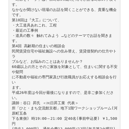
す。
なかなか聞けない現場のお話を聞くことができる、貴重な機会
です。
第10回は『大工』について、
・大工道具あれこれ、工程
・最近の工事例
・道具の数々 触れてみよう …などのテーマでお話を聞きま
す。
第4回 高齢期の住まいの相談会
民間賃貸住宅や福祉施設への住み替え、賃貸借契約の仕方やト
ラ
ブルなど、お悩みのことはありませんか？
60歳以上の方とそのご家族を対象として、住まいに関する不安
や疑問
に不動産や福祉の専門家及び行政職員がお応えする相談会を行
い
ます。
平成26年度は今回が最後になりますので、是非ご参加くださ
い。
講師：谷口 昇氏 ＜㈲日昇工業 代表＞
所「ひと・まち交流館京都」地下1階ワークショップルーム(河
原町五条
下る東側) 時19:00～21:00 定40名(事前申込要) ￥1,500
円
(学生1,000円)、通年会費12,000円/12回(毎月第2火曜日)