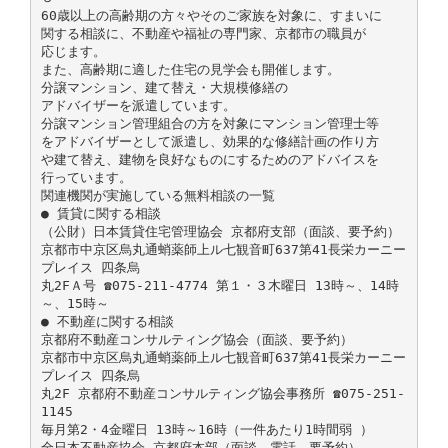
60歳以上の高齢期の方々やそのご家族を対象に、すまいに
関する相談に、不動産や福祉の専門家、京都市の職員が
応じます。
また、高齢期に適した住宅の見学会も開催します。
分譲マンション、建て替え・大規模修繕の
アドバイザーを派遣しています。
分譲マンション管理組合の方を対象にマンション管理士等
をアドバイザーとして派遣し、効果的な修繕計画の作り方
や建て替え、建物を良好なものにするためのアドバイスを
行っています。
関連機関が実施している無料相談の一覧
● 賃貸に関する相談
（公財）日本賃貸住宅管理協会 京都府支部（面談、要予約）
京都市中京区烏丸通蛸薬師上ル七観音町637第41長栄カーニー
プレイス 四条烏
丸2FＡ号 ☎075-211-4774 第１・３木曜日 13時～、14時
～、15時～
● 不動産に関する相談
京都府不動産コンサルティング協会（面談、要予約）
京都市中京区烏丸通蛸薬師上ル七観音町637第41長栄カーニー
プレイス 四条烏
丸2F 京都府不動産コンサルティング協会事務所 ☎075-251-
1145
毎月第2・4金曜日 13時～16時（一件あたり1時間弱 ）
全日本不動産協会 京都府本部（面談、電話、要予約）