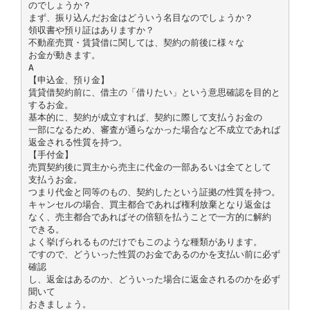
のでしょうか？
まず、振り込んだお金はどういう名目なのでしょうか？
領収書や預り証はありますか？
不動産売買・賃貸借に関しては、契約の前後に様々な
お金が動きます。
A
【申込金、預り金】
賃貸借契約前に、借主の「借りたい」という意思確認を目的と
するお金。
基本的に、契約が成立すれば、契約に際して支払うお金の
一部になるため、審査が通らなかった場合など不成立であれば
返金される性質を持つ。
【手付金】
売買契約後に買主から売主に代金の一部あるいは全てとして
支払うお金。
つまり代金と同等のもの、契約したという証拠の性質を持つ。
キャンセルの場合、買主都合であれば権利放棄となり返金は
なく、売主都合であればその倍額を払うことで一方的に解約
できる。
よく挙げられるものだけでもこのような種類があります。
ですので、どういった性質のお金であるのかを支払い前に必ず
確認
し、返金はあるのか、どういった場合に返金されるのかを必ず
聞いて
おきましょう。