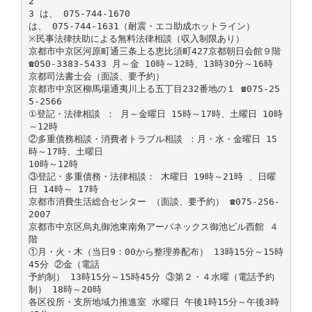
2
3 は、 075-744-1670
は、 075-744-1631（耐震・エコ助成ホットライン）
※民事法律扶助による無料法律相談（収入制限あり）
京都市中京区河原町通三条上る恵比須町427京都朝日会館９階
☎050-3383-5433 月～金 10時～12時、13時30分～16時
京都司法書士会（面談、要予約）
京都市中京区柳馬場通夷川上る五丁目232番地の１ ☎075-25
5-2566
①登記・法律相談 ： 月～金曜日 15時～17時、土曜日 10時
～12時
②多重債務相談・消費者トラブル相談 ：月・水・金曜日 15
時～17時、土曜日
10時～12時
③登記・多重債務・法律相談： 木曜日 19時～21時 、日曜
日 14時～ 17時
京都市消費生活総合センター （面談、要予約） ☎075-256-
2007
京都市中京区烏丸御池東南角アーバネックス御池ビル西館 ４
階
①月・火・木（当日9：00から整理券配布） 13時15分～15時
45分 ②金（電話
予約制） 13時15分～15時45分 ③第２・４水曜（電話予約
制） 18時～20時
各区役所・支所地域力推進室 水曜日 午後1時15分～午後3時