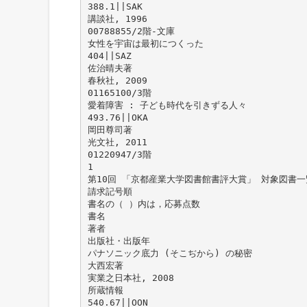
388.1||SAK
講談社, 1996
00788855/2階-文庫
女性を宇宙は最初につくった
404||SAZ
佐治晴夫著
春秋社, 2009
01165100/3階
愛着障害 : 子ども時代を引きずる人々
493.76||OKA
岡田尊司著
光文社, 2011
01220947/3階
1
第10回 「京都産業大学図書館書評大賞」 対象図書一
請求記号順
書名の（ ）内は，応募点数
書名
著者
出版社・出版年
パナソニック底力 (そこぢから) の秘密
大西宏著
実業之日本社, 2008
所蔵情報
540.67||OON