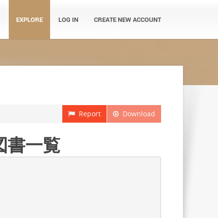
EXPLORE
LOG IN
CREATE NEW ACCOUNT
Report
Download
図書一覧