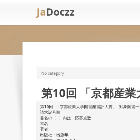
Ja
Doczz
No category
第10回 「京都産
第10回 「京都産業大学図書館書評大賞」 対象図書一
請求記号順
書名の（ ）内は，応募点数
書名
著者
出版社・出版年