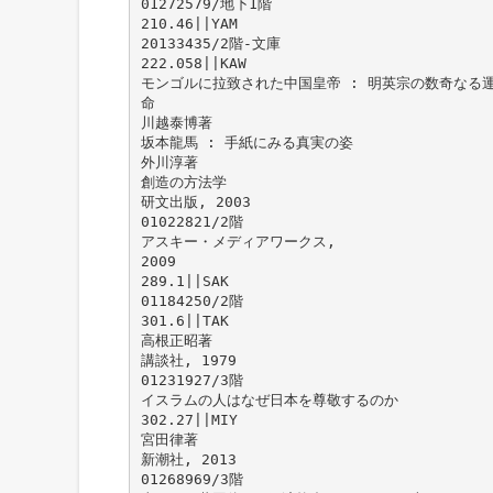
01272579/地下1階
210.46||YAM
20133435/2階-文庫
222.058||KAW
モンゴルに拉致された中国皇帝 : 明英宗の数奇なる
命
川越泰博著
坂本龍馬 : 手紙にみる真実の姿
外川淳著
創造の方法学
研文出版, 2003
01022821/2階
アスキー・メディアワークス,
2009
289.1||SAK
01184250/2階
301.6||TAK
高根正昭著
講談社, 1979
01231927/3階
イスラムの人はなぜ日本を尊敬するのか
302.27||MIY
宮田律著
新潮社, 2013
01268969/3階