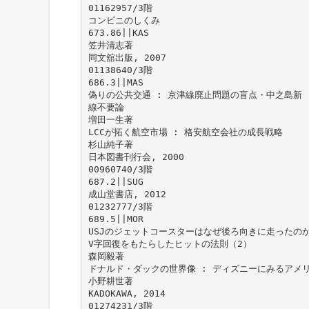
01162957/3階
コンビニのしくみ
673.86||KAS
笠井清志著
同文舘出版, 2007
01138640/3階
686.3||MAS
偽りの公共交通 : 京津線廃止問題の盲点・中之島新
線不要論
増田一生著
LCCが拓く航空市場 : 格安航空会社の成長戦略
杉山純子著
日本図書刊行会, 2000
00960740/3階
687.2||SUG
成山堂書店, 2012
01232777/3階
689.5||MOR
USJのジェットコースターはなぜ後ろ向きに走ったのか
V字回復をもたらしたヒットの法則（2）
森岡毅著
ドナルド・ダックの世界像 : ディズニーにみるアメ
小野耕世著
KADOKAWA, 2014
01274231/3階