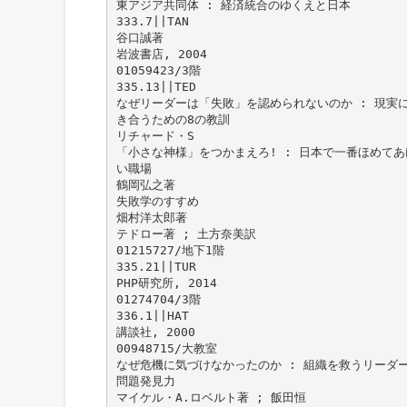
東アジア共同体 : 経済統合のゆくえと日本
333.7||TAN
谷口誠著
岩波書店, 2004
01059423/3階
335.13||TED
なぜリーダーは「失敗」を認められないのか : 現実
き合うための8の教訓
リチャード・S
「小さな神様」をつかまえろ! : 日本で一番ほめてあ
い職場
鶴岡弘之著
失敗学のすすめ
畑村洋太郎著
テドロー著 ; 土方奈美訳
01215727/地下1階
335.21||TUR
PHP研究所, 2014
01274704/3階
336.1||HAT
講談社, 2000
00948715/大教室
なぜ危機に気づけなかったのか : 組織を救うリーダ
問題発見力
マイケル・A.ロベルト著 ; 飯田恒