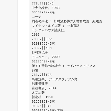
778.77||ONO
中央公論社, 1983
00461912/2階
コーチ
弱者の兵法 : 野村流必勝の人材育成論・組織論
マイケル・ルイス著 ; 中山宥訳
ランダムハウス講談社,
2005
783.7||LEW
01083762/2階
783.7||NOM
野村克也著
アスペクト, 2009
01176427/2階
勝てる野球の統計学 : セイバーメトリクス
斜陽
783.7||TOR
鳥越規央, データスタジアム野
球事業部著
岩波書店, 2014
太宰治著
新潮社, 1950
01250898/2階
913.6||DAZ
00699235/2階-文庫