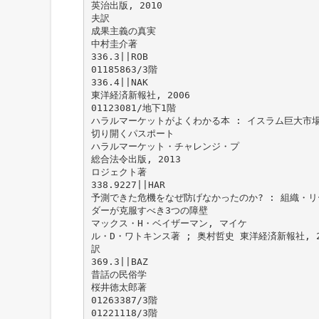
英治出版, 2010
夫訳
成果主義の真実
中村圭介著
336.3||ROB
01185863/3階
336.4||NAK
東洋経済新報社, 2006
01123081/地下1階
ハラルマーケットがよくわかる本 : イスラム巨大市
切り開くパスポート
ハラルマーケット・チャレンジ・プ
総合法令出版, 2013
ロジェクト著
338.9227||HAR
予測できた危機をなぜ防げなかったのか? : 組織・リ
ダーが克服すべき3つの障壁
マックス・H・ベイザーマン, マイケ
ル・D・ワトキンス著 ; 奥村哲史 東洋経済新報社, 2
訳
369.3||BAZ
昔話の民俗学
桜井徳太郎著
01263387/3階
01221118/3階