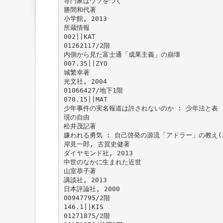
専門家はウソをつく
勝間和代著
小学館, 2013
所蔵情報
002||KAT
01262117/2階
内側から見た富士通「成果主義」の崩壊
007.35||ZYO
城繁幸著
光文社, 2004
01066427/地下1階
070.15||MAT
少年事件の実名報道は許されないのか : 少年法と表
現の自由
松井茂記著
嫌われる勇気 : 自己啓発の源流「アドラー」の教え(
岸見一郎, 古賀史健著
ダイヤモンド社, 2013
中世のなかに生まれた近世
山室恭子著
講談社, 2013
日本評論社, 2000
00947795/2階
146.1||KIS
01271875/2階