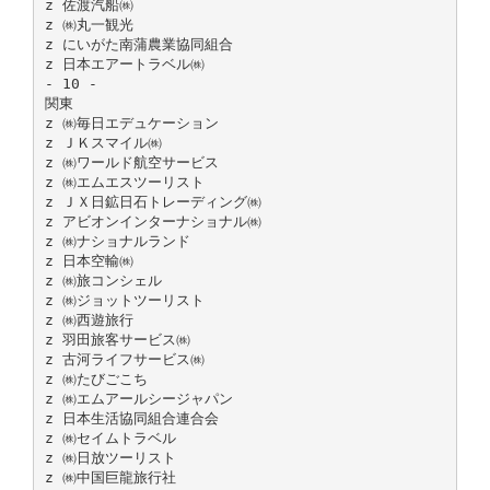
z 佐渡汽船㈱
z ㈱丸一観光
z にいがた南蒲農業協同組合
z 日本エアートラベル㈱
- 10 -
関東
z ㈱毎日エデュケーション
z ＪＫスマイル㈱
z ㈱ワールド航空サービス
z ㈱エムエスツーリスト
z ＪＸ日鉱日石トレーディング㈱
z アビオンインターナショナル㈱
z ㈱ナショナルランド
z 日本空輸㈱
z ㈱旅コンシェル
z ㈱ジョットツーリスト
z ㈱西遊旅行
z 羽田旅客サービス㈱
z 古河ライフサービス㈱
z ㈱たびごこち
z ㈱エムアールシージャパン
z 日本生活協同組合連合会
z ㈱セイムトラベル
z ㈱日放ツーリスト
z ㈱中国巨龍旅行社