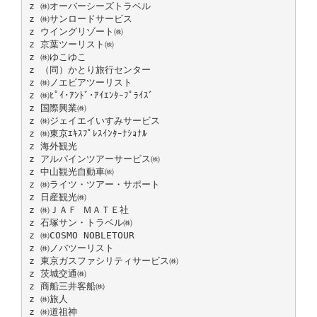
z ㈱オーバーシーズトラベル
z ㈱サンロードサービス
z ウイングリゾート㈱
z 京葉ツーリスト㈱
z ㈱ゆこゆこ
z （同）かとり旅行センター
z ㈱ノエビアツーリスト
z ㈱ﾋﾟｲ･ｱﾝﾄﾞ･ｱｲｴﾝﾀｰﾌﾟﾗｲｽﾞ
z 国際興業㈱
z ㈱ジェイエイいすみサービス
z ㈱東京ｴｷｽﾌﾟﾚｽｲﾝﾀｰﾅｼｮﾅﾙ
z 海外観光
z アルパインツアーサービス㈱
z 中山観光自動車㈱
z ㈱ライツ・ツアー・サポート
z 日産観光㈱
z ㈱ＪＡＦ ＭＡＴＥ社
z 石塚サン・トラベル㈱
z ㈱COSMO NOBLETOUR
z ㈱ノバツーリスト
z 東京ガスファシリティサービス㈱
z 茨城交通㈱
z 商船三井客船㈱
z ㈱旅人
z ㈱道祖神