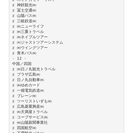
z 神鉄観光㈱
z 冨士交通㈱
z 山陽バス㈱
z 三岐鉄道㈱
z ㈱ニューライフ
z ㈱三重トラベル
z ㈱ネイブルツアー
z ㈲ジャストツアーシステム
z ㈱ウイングツアー
z 青木バス㈱
- 12 -
中国／四国
z ㈱日ノ丸観光トラベル
z プラザ広島㈱
z 日ノ丸自動車㈱
z ㈱ゆめカード
z 一畑電気鉄道㈱
z ブレーン㈱
z ツーリストいずも㈱
z 広島菱重興産㈱
z ㈱天満屋トラベル
z コープサービス㈱
z ㈱山陽新聞事業社
z 四国航空㈱