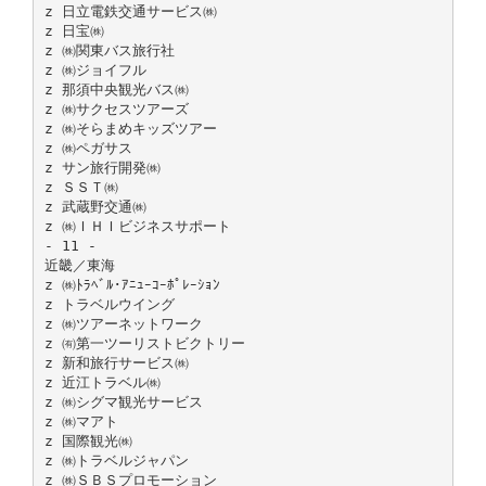
z 日立電鉄交通サービス㈱
z 日宝㈱
z ㈱関東バス旅行社
z ㈱ジョイフル
z 那須中央観光バス㈱
z ㈱サクセスツアーズ
z ㈱そらまめキッズツアー
z ㈱ペガサス
z サン旅行開発㈱
z ＳＳＴ㈱
z 武蔵野交通㈱
z ㈱ＩＨＩビジネスサポート
- 11 -
近畿／東海
z ㈱ﾄﾗﾍﾞﾙ･ｱﾆｭｰｺｰﾎﾟﾚｰｼｮﾝ
z トラベルウイング
z ㈱ツアーネットワーク
z ㈲第一ツーリストビクトリー
z 新和旅行サービス㈱
z 近江トラベル㈱
z ㈱シグマ観光サービス
z ㈱マアト
z 国際観光㈱
z ㈱トラベルジャパン
z ㈱ＳＢＳプロモーション