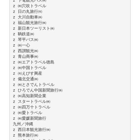
z 下電観光バス㈱
z ㈱穴吹トラベル
z 日の丸旅行㈲
z 大川自動車㈱
z 福山観光旅行㈱
z 新日本ツーリスト㈱
z 鞆鉄道㈱
z 琴平バス㈱
z ㈱一心
z 西讃観光㈱
z 青山商事㈱
z ㈱エアトラベル徳島
z ㈱中国トラベル
z ㈲えびす興産
z 備北交通㈱
z ㈱とさでんトラベル
z ひろでん中国新聞旅行㈱
z ㈱高知新聞企業
z スタートラベル㈱
z ㈱四万十トラベル
z ㈱愛トラベル
z ㈱愛媛新聞旅行
九州／沖縄
z 西日本観光旅行㈱
z 熊本旅行㈱