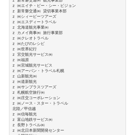
z 新常磐交通㈱ 観光事業部
z ㈱エイチ・ビー・シー・ビジョン
z 新常磐交通㈱ 貸切事業本部
z ㈱シィービーツアーズ
z ㈱エスディートラベル
z 北海道観光事業㈱
z カメイ商事㈱ 旅行事業部
z ㈱クレオトラベル
z ㈱たびのレシピ
z ㈱世界紀行
z 宮交観光サービス㈱
z ㈱福原
z ㈱宮城観光サービス
z ㈱アーバン・トラベル札幌
z 山新観光㈱
z ㈱道新観光
z ㈱サンプラスツアーズ
z 札幌航空旅行㈱
z ㈱庄交コーポレーション
z ㈱ノース・スター・トラベル
北陸／甲信越
z ㈱信毎観光
z 富山地鉄サービス㈱
z 長野トラベル㈱
z ㈱北日本新聞開発センター