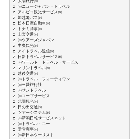
z 太陽旅行㈱
z ㈱ニュージャパン・トラベル
z アルピコ観光サービス㈱
z 加越能バス㈱
z 松本日産自動車㈱
z トナミ商事㈱
z 山梨交通㈱
z ㈱ツアーズジャパン
z 中央観光㈱
z アイトラベル達信㈱
z 日新トラベルサービス㈱
z ㈱ワールド・トラベル・サービス
z マリントラベル㈱
z 越後交通㈱
z ㈱トラベル・フォーティワン
z ㈱三愛旅行社
z ㈱サントラベル
z ㈱コープサービス
z 北國観光㈱
z 日の出交通㈱
z ツアーシステム㈱
z ㈱新潟日報サービスネット
z ㈱トラベル・エー
z 愛宕商事㈱
z ㈱新日本ツーリスト