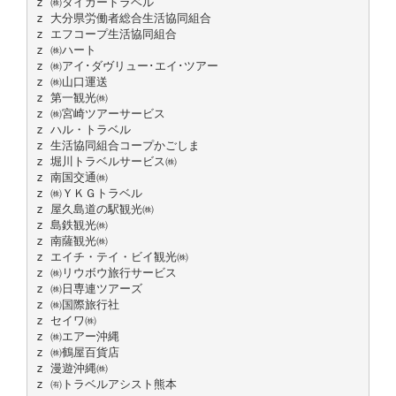
z ㈱タイガートラベル
z 大分県労働者総合生活協同組合
z エフコープ生活協同組合
z ㈱ハート
z ㈱アイ･ダヴリュー･エイ･ツアー
z ㈱山口運送
z 第一観光㈱
z ㈱宮崎ツアーサービス
z ハル・トラベル
z 生活協同組合コープかごしま
z 堀川トラベルサービス㈱
z 南国交通㈱
z ㈱ＹＫＧトラベル
z 屋久島道の駅観光㈱
z 島鉄観光㈱
z 南薩観光㈱
z エイチ・テイ・ビイ観光㈱
z ㈱リウボウ旅行サービス
z ㈱日専連ツアーズ
z ㈱国際旅行社
z セイワ㈱
z ㈱エアー沖縄
z ㈱鶴屋百貨店
z 漫遊沖縄㈱
z ㈲トラベルアシスト熊本