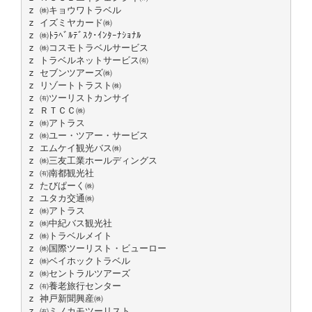
z ㈱キョウワトラベル
z イズミヤカード㈱
z ㈱ﾄﾗﾍﾞﾙﾃﾞｽｸ･ｲﾝﾀｰﾅｼｮﾅﾙ
z ㈱コスモトラベルサービス
z トラベルネットサービス㈲
z セブンツアーズ㈱
z リゾートトラスト㈱
z ㈲ツーリストカンサイ
z ＲＴＣＣ㈱
z ㈱アトラス
z ㈱ユー・ツアー・サービス
z エムケイ観光バス㈱
z ㈱三友工業ホールディングス
z ㈲南都観光社
z たびぱーく㈱
z ユタカ交通㈱
z ㈱アトラス
z ㈱中紀バス観光社
z ㈱トラベルメイト
z ㈱国際ツーリスト・ビューロー
z ㈱ベイホックトラベル
z ㈱セントラルツアーズ
z ㈲養老旅行センター
z 神戸新聞興産㈱
z ㈲ミノカモツーリスト