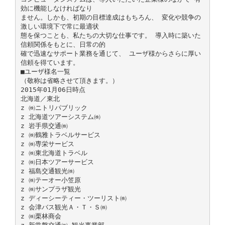
効に機能しなければなり
ません。しかも、初期の目標達成はもちろん、 変化や競争の
激しい環境下で常に最適状
態を保つことも、私たちの大切な仕事です。 導入時に築いた
信頼関係をもとに、日常の的
確で迅速なサポート業務を通じて、 ユーザ様からさらに厚い
信頼を得ています。
■ユーザ様名一覧
（敬称は省略させて頂きます。）
2015年01月06日時点
北海道／東北
z ㈱ニトリパブリック
z 北海道ツアーシステム㈱
z 岩手県交通㈱
z ㈱鶴雅トラベルサービス
z ㈱専栄サービス
z ㈱東北海道トラベル
z ㈱日本ツアーサービス
z 福島交通観光㈱
z ㈱テーオー小笠原
z ㈱サンプラザ観光
z ディーシーティー・ツーリスト㈱
z 会津バス観光Ａ・Ｔ・Ｓ㈱
z ㈱栗林商会