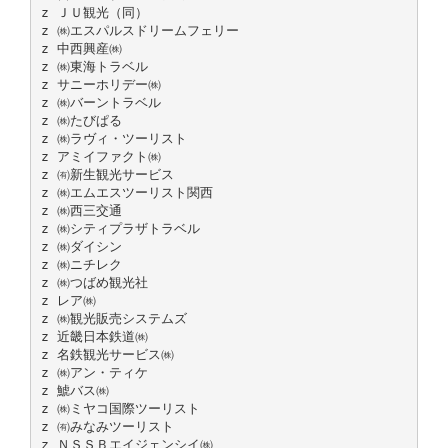
z ＪＵ観光（同）
z ㈱エスパルスドリームフェリー
z 中西興産㈱
z ㈱東海トラベル
z サニーホリデー㈱
z ㈱バーントラベル
z ㈱たびぱる
z ㈱ラヴィ・ツーリスト
z アミイファクト㈱
z ㈲新生観光サービス
z ㈱エムエスツーリスト関西
z ㈱西三交通
z ㈱シティプラザトラベル
z ㈱ダイシン
z ㈱ニチレク
z ㈱つばめ観光社
z レア㈱
z ㈱観光販売システムズ
z 近畿日本鉄道㈱
z 名鉄観光サービス㈱
z ㈱アン・ティケ
z 鯱バス㈱
z ㈱ミヤコ国際ツーリスト
z ㈲みなみツーリスト
z ＮＳＳＢエイジェンシイ㈱