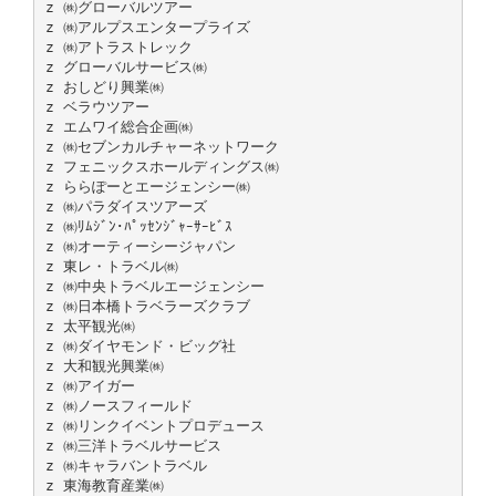
z ㈱グローバルツアー
z ㈱アルプスエンタープライズ
z ㈱アトラストレック
z グローバルサービス㈱
z おしどり興業㈱
z ベラウツアー
z エムワイ総合企画㈱
z ㈱セブンカルチャーネットワーク
z フェニックスホールディングス㈱
z ららぽーとエージェンシー㈱
z ㈱パラダイスツアーズ
z ㈱ﾘﾑｼﾞﾝ･ﾊﾟｯｾﾝｼﾞｬｰｻｰﾋﾞｽ
z ㈱オーティーシージャパン
z 東レ・トラベル㈱
z ㈱中央トラベルエージェンシー
z ㈱日本橋トラベラーズクラブ
z 太平観光㈱
z ㈱ダイヤモンド・ビッグ社
z 大和観光興業㈱
z ㈱アイガー
z ㈱ノースフィールド
z ㈱リンクイベントプロデュース
z ㈱三洋トラベルサービス
z ㈱キャラバントラベル
z 東海教育産業㈱