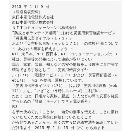
2015 年 1 月 9 日
（報道発表資料）
東日本電信電話株式会社
西日本電信電話株式会社
ＮＴＴコミュニケーションズ株式会社
“防災とボランティア週間”における災害用安否確認サービス
「災害用伝言ダイヤル（１７１）」
および「災害用伝言板（ｗｅｂ１７１）」の体験利用について
～ あなたの無事を伝えましょう ～
NTT 東日本、NTT 西日本、NTT コミュニケーションズの 3
社は、災害等の発生によって連絡が取りにくい
場合、家族、親戚、知人などの安否情報をより確実に音声等で
確認できる手段として、「災害用伝言ダイヤ
ル（171）（電話サービス）」※1 および「災害用伝言板（w
eb171）」※2 を提供、運用しています。
「災害用伝言ダイヤル（171）」および「災害用伝言板（web
171）」を、“いざ”という時にスムーズにご利用い
ただくには、日頃から家族、親戚、知人などの間で安否を確認
するための「登録（キーと）できる電話番号」
※3
を予め決めておくことや、「自分の無事を伝える」ことに慣れ
ていただくために事前に体験していただくこと
が有効であることから、多くの方々に連絡方法を確認していた
だけるよう、2015 年 1 月 15 日（木）から始まる