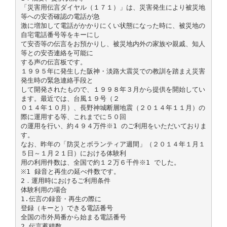
「災害用伝言ダイヤル（１７１）」は、災害発生により被災地
等への安否確認の電話が急
激に増加して電話がかかりにくい状態になった時に、被災地の
自宅電話番号等をキーにし
て安否等の伝言をお預かりし、被災地内外の家族や親戚、知人
等との安否連絡を可能に
する声の伝言板です。
１９９５年に発生した阪神・淡路大震災での教訓を踏まえ災害
発生時の緊急連絡手段と
して開発されたもので、１９９８年３月から提供を開始してい
ます。最近では、台風１９号（２
０１４年１０月）、長野神城断層地震（２０１４年１１月）の
際に運用する等、これまでに５０回
の運用を行い、約４９４万件※1 のご利用をいただいておりま
す。
なお、昨年の「防災とボランティア週間」（２０１４年１月１
５日～１月２１日）における体験利
用の利用件数は、全国で約１２万６千件※1 でした。
※1 録音と再生の延べ件数です。
2．運用時におけるご利用条件
体験利用の場合
1.伝言の録音・再生の際に
登録（キーと）できる電話番号
全国の市外局番から始まる電話番号
2.伝言蓄積数