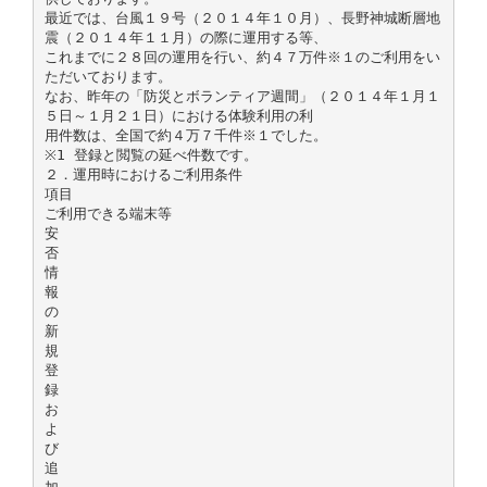
最近では、台風１９号（２０１４年１０月）、長野神城断層地
震（２０１４年１１月）の際に運用する等、
これまでに２８回の運用を行い、約４７万件※１のご利用をい
ただいております。
なお、昨年の「防災とボランティア週間」（２０１４年１月１
５日～１月２１日）における体験利用の利
用件数は、全国で約４万７千件※１でした。
※1 登録と閲覧の延べ件数です。
２．運用時におけるご利用条件
項目
ご利用できる端末等
安
否
情
報
の
新
規
登
録
お
よ
び
追