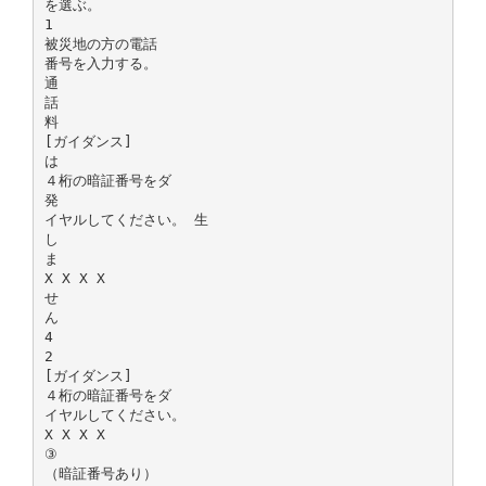
を選ぶ。
1
被災地の方の電話
番号を入力する。
通
話
料
[ガイダンス]
は
４桁の暗証番号をダ
発
イヤルしてください。 生
し
ま
X X X X
せ
ん
4
2
[ガイダンス]
４桁の暗証番号をダ
イヤルしてください。
X X X X
③
（暗証番号あり）