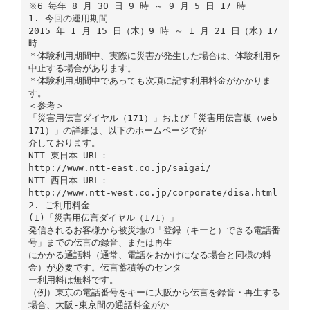
※6 毎年 8 月 30 日 9 時 ～ 9 月 5 日 17 時
1. 今回の運用期間
2015 年 1 月 15 日（木）9 時 ～ 1 月 21 日（水）17
時
＊体験利用期間中、実際に災害が発生した場合は、体験利用を
中止する場合があります。
＊体験利用期間中であっても次項に記す利用料金がかかりま
す。
＜参考＞
「災害用伝言ダイヤル（171）」および「災害用伝言板（web
171）」の詳細は、以下のホームページで紹
介しております。
NTT 東日本 URL：
http://www.ntt-east.co.jp/saigai/
NTT 西日本 URL：
http://www.ntt-west.co.jp/corporate/disa.html
2. ご利用料金
(1)「災害用伝言ダイヤル（171）」
発信されるお客様から被災地の「登録（キーと）できる電話番
号」までの伝言の録音、または再生
にかかる通話料（通常、電話をおかけになる場合と同様の料
金）が必要です。伝言蓄積等のセンタ
ー利用料は無料です。
（例）東京の電話番号をキーに大阪から伝言を録音・再生する
場合、大阪-東京間の通話料金がか