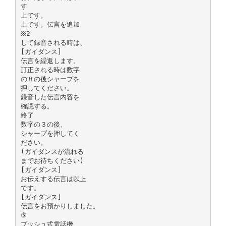
す
上です。
上です。伝言を追加
※2
して録音される時は、
[ガイダンス]
伝言を繰返します。
訂正される時は数字
の８の後シャープを
押してください。
録音した伝言内容を
確認する。
終了
数字の３の後、
シャープを押してく
ださい。
(ガイダンスが流れる
までお待ちください)
[ガイダンス]
お伝えする伝言は以上
です。
[ガイダンス]
伝言をお預かりしました。
⑤
プッシュ式電話機