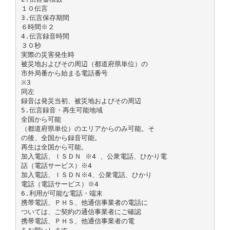
１０伝言
3.伝言保存期間
６時間※２
4.伝言録音時間
３０秒
実際の災害発生時
被災地およびその周辺（都道府県単位）の
市外局番から始まる電話番号
※3
同左
録音は発災当初、被災地およびその周辺
5.伝言録音・再生可能地域
全国から可能
（都道府県単位）のエリアからのみ可能。そ
の後、全国から録音可能。
再生は全国から可能。
加入電話、ＩＳＤＮ ※4 、公衆電話、ひかり電
話（電話サービス）※4
加入電話、ＩＳＤＮ※4、公衆電話、ひかり
電話（電話サービス）※4
6.利用が可能な電話・端末
携帯電話、ＰＨＳ、他通信事業者の電話に
ついては、ご契約の通信事業者にご確認
携帯電話、ＰＨＳ、他通信事業者の電