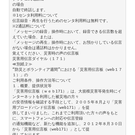
の場合
自動で終話します。
※1センタ利用料について
伝言録音・再生を行うためのセンタ利用料は無料です。
※2通話料について
「メッセージの録音」操作時において、録音できる伝言数を超
えていた場合、または、
「メッセージの再生」操作時において、お預かりしている伝言
がない場合は通話料はかかりません。
覚えてください、災害時の声の伝言板
災害用伝言ダイヤル（１７１）
≪別紙２≫
“防災とボランティア週間”における「災害用伝言板（web１７
１）」の
ご利用条件、操作方法等について
１．概要、提供状況等
「災害用伝言板（ｗｅｂ171）」は、大規模災害等発生時にイ
ンターネットを利用した被災地の方々
の安否情報を確認する手段として、２００５年８月より「災害
用ブロードバンド伝言板（web171）」を提
供してまいりました。これまでご利用頂いた方々の声をもと
に、スマートフォンへの対応や伝言登録
の通知機能など、新たな機能を追加し、２０１２年８月３０日
から「災害用伝言板（web171）」として提
供しております。