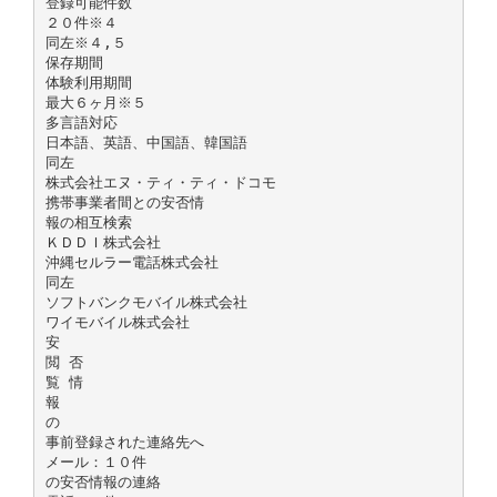
登録可能件数
２０件※４
同左※４,５
保存期間
体験利用期間
最大６ヶ月※５
多言語対応
日本語、英語、中国語、韓国語
同左
株式会社エヌ・ティ・ティ・ドコモ
携帯事業者間との安否情
報の相互検索
ＫＤＤＩ株式会社
沖縄セルラー電話株式会社
同左
ソフトバンクモバイル株式会社
ワイモバイル株式会社
安
閲 否
覧 情
報
の
事前登録された連絡先へ
メール：１０件
の安否情報の連絡