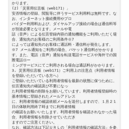
かります。
(2)「災害用伝言板（web171）」
安否情報の登録、閲覧等に伴うサービス利用料は無料です。な
お、インターネット接続費用やプロ
バイダー利用料および、ダイヤルアップ接続の場合は通信料等
が別途必要となります。メールや電
話（音声）による伝言登録内容の通知機能をご利用いただく場
合、通知先のお客様のご利用条件※7
によっては通知先のお客様に通話料・通信料が発生します。
※7 メール通知をご利用の場合、パケット通信料がかかりま
す。また、電話（音声）通知を転送電話サービスや海外での国
際電話ロー
ミングサービスにてご利用される場合は通話料がかかります。
3. 災害用伝言板（web171）ご利用上の注意点（利用者情報
を登録いただいている方へ）
ご登録いただいている利用者情報を最新の状態に保つために、
伝言通知先の確認及び不要になっ
た利用者情報の削除をお願いしています。利用者情報登録時の
基本情報に登録されたメールアドレス
に、利用者情報の確認依頼メールを送付しますので、１月２１
日の体験利用終了時までに利用者情報
の確認をお願いいたします。利用者情報を確認されなかった場
合、利用者情報を削除させていただき
ますのでご注意ください。
なお、確認方法は下記ＵＲＬの「利用者情報の確認方法」を参