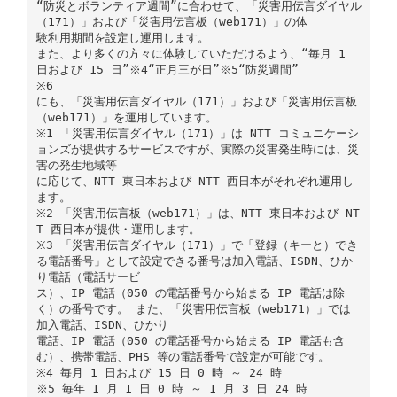
“防災とボランティア週間”に合わせて、「災害用伝言ダイヤル
（171）」および「災害用伝言板（web171）」の体
験利用期間を設定し運用します。
また、より多くの方々に体験していただけるよう、“毎月 1
日および 15 日”※4“正月三が日”※5“防災週間”
※6
にも、「災害用伝言ダイヤル（171）」および「災害用伝言板
（web171）」を運用しています。
※1 「災害用伝言ダイヤル（171）」は NTT コミュニケーシ
ョンズが提供するサービスですが、実際の災害発生時には、災
害の発生地域等
に応じて、NTT 東日本および NTT 西日本がそれぞれ運用し
ます。
※2 「災害用伝言板（web171）」は、NTT 東日本および NT
T 西日本が提供・運用します。
※3 「災害用伝言ダイヤル（171）」で「登録（キーと）でき
る電話番号」として設定できる番号は加入電話、ISDN、ひか
り電話（電話サービ
ス）、IP 電話（050 の電話番号から始まる IP 電話は除
く）の番号です。 また、「災害用伝言板（web171）」では
加入電話、ISDN、ひかり
電話、IP 電話（050 の電話番号から始まる IP 電話も含
む）、携帯電話、PHS 等の電話番号で設定が可能です。
※4 毎月 1 日および 15 日 0 時 ～ 24 時
※5 毎年 1 月 1 日 0 時 ～ 1 月 3 日 24 時