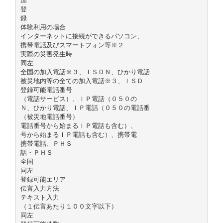
加
登
録
体験利用の場合
インターネットに接続ができるパソコン、
携帯電話及びスマートフォン等※２
実際の災害発生時
同左
全国の加入電話※３、ＩＳＤＮ、ひかり電話
被災地内等の全ての加入電話※３、ＩＳＤ
登録可能電話番号
（電話サービス）、ＩＰ電話（０５０の
Ｎ、ひかり電話、ＩＰ電話（０５０の電話番
（被災地電話番号）
電話番号から始まるＩＰ電話も含む）、
号から始まるＩＰ電話も含む）、携帯電
携帯電話、ＰＨＳ
話・ＰＨＳ
全国
同左
登録可能エリア
伝言入力方法
テキスト入力
（１伝言あたり１００文字以下）
同左