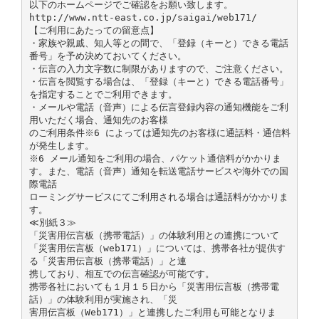
以下のホームページでご確認をお願い致します。
http://www.ntt-east.co.jp/saigai/web171/
【ご利用にあたっての留意点】
・家族や親戚、知人等との間で、「登録（キーと）できる電話
番号」を予め決めておいてください。
・伝言の入力文字数に制限がありますので、ご注意ください。
・伝言を閲覧する場合は、「登録（キーと）できる電話番号」
を指定することでご利用できます。
・メールや電話（音声）による伝言登録内容の通知機能をご利
用いただく場合、通知先のお客様
のご利用条件※6 によっては通知先のお客様に通話料・通信料
が発生します。
※6 メール通知をご利用の場合、パケット通信料がかかりま
す。また、電話（音声）通知を転送電話サービスや海外での国
際電話
ローミングサービスにてご利用される場合は通話料がかかりま
す。
≪別紙３≫
「災害用伝言板（携帯電話）」の体験利用との連携について
「災害用伝言板（web171）」については、携帯各社が提供す
る「災害用伝言板（携帯電話）」と連
携しており、相互での伝言確認が可能です。
携帯各社においても１月１５日から「災害用伝言板（携帯電
話）」の体験利用が実施され、「災
害用伝言板（Web171）」と連携したご利用も可能となりま