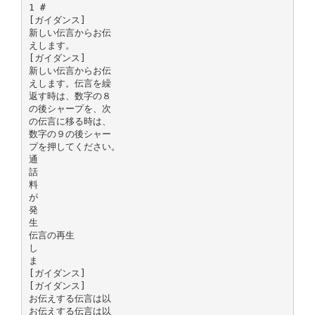
1 #
[ガイダンス]
新しい伝言からお伝
えします。
[ガイダンス]
新しい伝言からお伝
えします。伝言を繰
返す時は、数字の８
の後シャープを、次
の伝言に移る時は、
数字の９の後シャー
プを押してください。
通
話
料
が
発
生
伝言の再生
し
ま
[ガイダンス]
[ガイダンス]
お伝えする伝言は以
お伝えする伝言は以