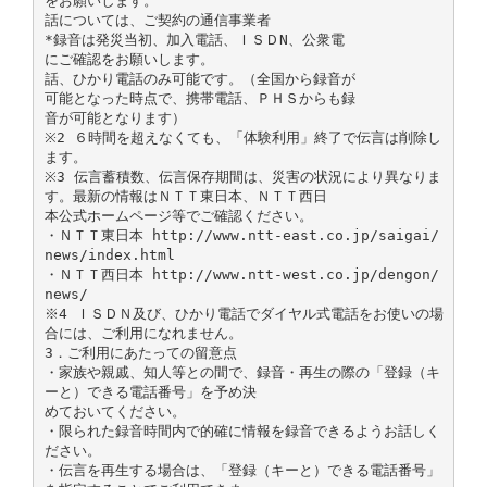
をお願いします。
話については、ご契約の通信事業者
*録音は発災当初、加入電話、ＩＳＤN、公衆電
にご確認をお願いします。
話、ひかり電話のみ可能です。（全国から録音が
可能となった時点で、携帯電話、ＰＨＳからも録
音が可能となります）
※2 ６時間を超えなくても、「体験利用」終了で伝言は削除し
ます。
※3 伝言蓄積数、伝言保存期間は、災害の状況により異なりま
す。最新の情報はＮＴＴ東日本、ＮＴＴ西日
本公式ホームページ等でご確認ください。
・ＮＴＴ東日本 http://www.ntt-east.co.jp/saigai/
news/index.html
・ＮＴＴ西日本 http://www.ntt-west.co.jp/dengon/
news/
※4 ＩＳＤＮ及び、ひかり電話でダイヤル式電話をお使いの場
合には、ご利用になれません。
3．ご利用にあたっての留意点
・家族や親戚、知人等との間で、録音・再生の際の「登録（キ
ーと）できる電話番号」を予め決
めておいてください。
・限られた録音時間内で的確に情報を録音できるようお話しく
ださい。
・伝言を再生する場合は、「登録（キーと）できる電話番号」