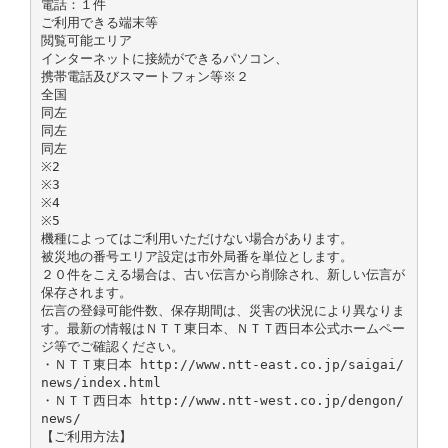
電話：１件
ご利用できる端末等
閲覧可能エリア
インターネットに接続ができるパソコン、
携帯電話及びスマートフォン等※２
全国
同左
同左
同左
※2
※3
※4
※5
機種によってはご利用いただけない場合があります。
被災地の番号エリア設定は市外局番を単位とします。
２０件をこえる場合は、古い伝言から削除され、新しい伝言が
保存されます。
伝言の登録可能件数、保存期間は、災害の状況により異なりま
す。最新の情報はＮＴＴ東日本、ＮＴＴ西日本公式ホームペー
ジ等でご確認ください。
・ＮＴＴ東日本 http://www.ntt-east.co.jp/saigai/
news/index.html
・ＮＴＴ西日本 http://www.ntt-west.co.jp/dengon/
news/
【ご利用方法】