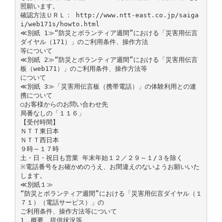
照願います。
確認方法ＵＲＬ： http://www.ntt-east.co.jp/saiga
i/web171s/howto.html
≪別紙 1≫“防災とボランティア週間”における「災害用伝言
ダイヤル（171）」のご利用条件、操作方法
等について
≪別紙 2≫“防災とボランティア週間”における「災害用伝言
板（web171）」のご利用条件、操作方法等
について
≪別紙 3≫「災害用伝言板（携帯電話）」の体験利用との連
携について
○お客様からのお問い合わせ先
局番なしの「１１６」
【受付時間】
ＮＴＴ東日本
ＮＴＴ西日本
９時～１７時
土・日・祝日も営業 年末年始１２／２９～１/３を除く
※電話番号をお確かめのうえ、お間違えのないようお願いいた
します。
≪別紙１≫
“防災とボランティア週間”における「災害用伝言ダイヤル（１
７１）（電話サービス）」の
ご利用条件、操作方法等について
1．概要、提供状況等