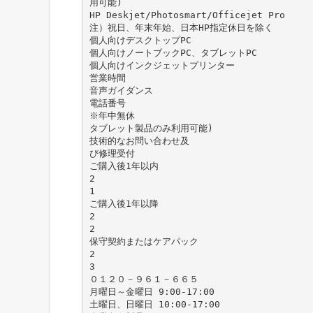
用可能)
HP Deskjet/Photosmart/Officejet Pro
注）祝日、年末年始、日本HP指定休日を除く
個人向けデスクトップPC
個人向けノートブックPC、タブレットPC
個人向けインクジェットプリンター
営業時間
音声ガイダンス
電話番号
※年中無休
タブレット製品のみ利用可能)
技術的なお問い合わせ及
び修理受付
ご購入後1年以内
2
1
ご購入後1年以降
2
2
保守契約またはケアパック
2
3
０１２０－９６１－６６５
月曜日～金曜日 9:00-17:00
土曜日、日曜日 10:00-17:00