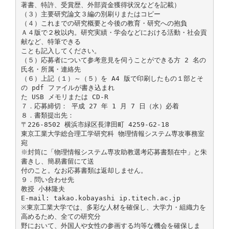
著書、特許、受賞歴、外部資金獲得状況などを記載）
（３）主要研究論文３編の別刷りまたはコピー
（４）これまでの研究概要と今後の教育・研究への抱負
Ａ４版で２枚以内。研究実績・学会などにおける活動・社会貢
献など、特筆できる
ことも記入してください。
（５）応募者について参考意見を伺うことができる方 2 名の
氏名・所属・連絡先
（６）上記（１）～（５）を A4 版で印刷したもの１部とそ
の pdf ファイルが書き込まれ
た USB メモリまたは CD-R
７．応募締切： 平成 27 年 1 月 7 日（水）必着
８．書類提出先：
〒226-8502 横浜市緑区長津田町 4259-G2-18
東京工業大学総合理工学研究科 物理情報システム専攻事務室
宛
※封筒に「物理情報システム専攻助教選考応募書類在中」と朱
書きし、簡易書留にて送
付のこと。なお応募書類は返却しません。
９．問い合わせ先
教授 小林隆夫
E-mail: takao.kobayashi ip.titech.ac.jp
※東京工業大学では、多彩な人材を確保し、大学力・組織力を
高めるため、全ての研究分
野において、外国人や女性の参画する均等な機会を確保しま