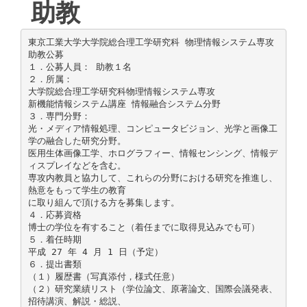
助教
東京工業大学大学院総合理工学研究科 物理情報システム専攻
助教公募
１．公募人員： 助教１名
２．所属：
大学院総合理工学研究科物理情報システム専攻
新機能情報システム講座 情報融合システム分野
３．専門分野：
光・メディア情報処理、コンピュータビジョン、光学と画像工
学の融合した研究分野。
医用生体画像工学、ホログラフィー、情報センシング、情報デ
ィスプレイなどを含む。
専攻内教員と協力して、これらの分野における研究を推進し、
熱意をもって学生の教育
に取り組んで頂ける方を募集します。
４．応募資格
博士の学位を有すること（着任までに取得見込みでも可）
５．着任時期
平成 27 年 4 月 1 日（予定）
６．提出書類
（１）履歴書（写真添付，様式任意）
（２）研究業績リスト（学位論文、原著論文、国際会議発表、
招待講演、解説・総説、