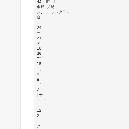
4J‖ 航 世
桑野 弘規
シ,,ッ シングラス
合
，
24
ー
2i
マ
18
20
“”
15
1,
×
■ 一
,`
/
￨十
Ｔ １一
，
12
2
´
ク