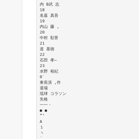
内 B武 志
18
名嘉 真吾
19
内山 藤 ,
20
中村 彰詈
21
道 基徳
22
石田 孝―
23
水野 裕紀
0`
東長演 ,作
退場
琉球 コラソン
失格
一一・
● ●
”‘
A
１
ヽ
´