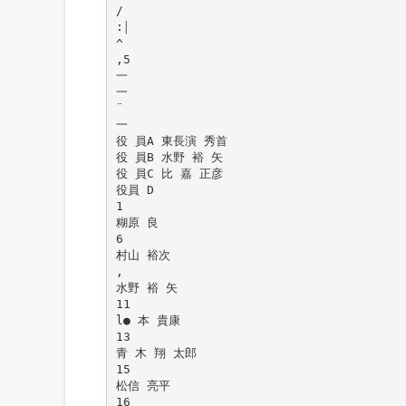
/
:￨
^
,5
一
一
¨
一
役 員A 東長演 秀首
役 員B 水野 裕 矢
役 員C 比 嘉 正彦
役員 D
1
糊原 良
6
村山 裕次
,
水野 裕 矢
11
l● 本 貴康
13
青 木 翔 太郎
15
松信 亮平
16