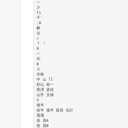
一
さ
ti
千´
,0
解
点
/
Ｔ ＾
9
一
印
8
エ
夫格
中 山 ll
杉山 裕一
黒澤 資佳
山手 文雄
S
後半
前半 後半 延長 合計
退場
役 員A
役 員B