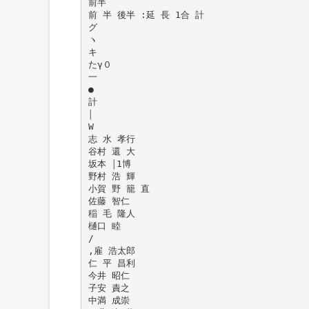
前半
前 半 後半 :延 長 1合 計
グ
ヽ
キ
たγ０
一
●
計
￨
W
志 水 孝行
谷村 還 大
坂本 ￨1博
野村 浩 輝
小賀 野 籠 直
佐藤 智仁
稲 毛 隆人
樋口 睦
/
,雇 浩太郎
仁 平 昌利
今井 昭仁
子安 責之
中満 成崇