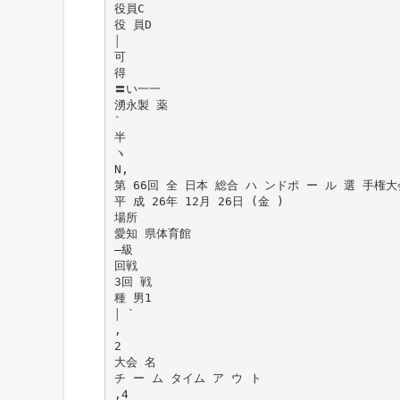
役員C
役 員D
￨
可
得
〓い一一
湧永製 薬
`
半
ヽ
N,
第 66回 全 日本 総合 ハ ンドポ ー ル 選 手権大
平 成 26年 12月 26日 (金 )
場所
愛知 県体育館
―級
回戦
3回 戦
種 男1
￨ `
,
2
大会 名
チ ー ム タイム ア ウ ト
,4