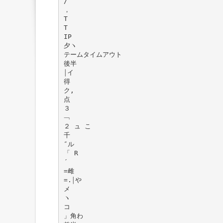
/
，
T
T
IP
夕ヽ
テームタイムアウト
後半
￨イ
得
ク,
点
３
﹁
２ ュ こ
千
″ル
「 R
´
=雌
=.￨や
メ
ヽ
コ
」角わ