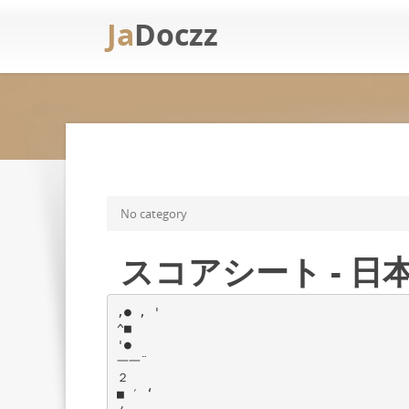
Ja
Doczz
No category
スコアシート - 
,● , '
^■
'●
一一¨
２
■ ′ ‘