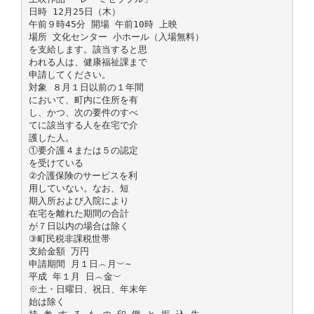
日時 12月25日（木）
午前９時45分 開場 午前10時 上映
場所 文化センター 小ホール（入場無料）
を支給します。該当すると思
われる人は、健康福祉課まで
申請してください。
対象 ８月１日以前の１年間
において、町内に住所を有
し、かつ、次の要件のすべ
てに該当する人を在宅で介
護した人。
①要介護４または５の認定
を受けている
②介護保険のサービスを利
用していない。なお、短
期入所および入院により
在宅を離れた期間の合計
が７日以内の場合は除く
③町民税非課税世帯
支給金額 万円
申請期間 月１日︵月︶∼
平成 年１月 日︵金︶
※土・日曜日、祝日、年末年
始は除く