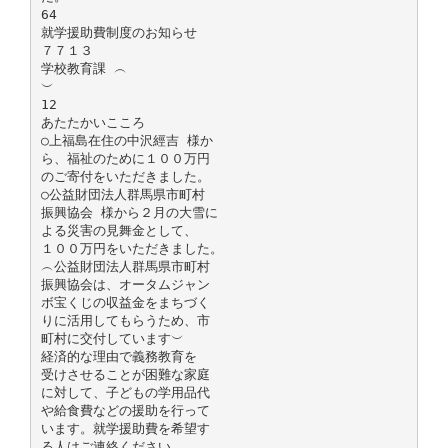
64
就学援助費制度のお知らせ
７７１３
学校教育課 ︵
︶
12
あたたかいこころ
○上福島在住の中沢經吉 様か
ら、福祉のために１００万円
のご寄付をいただきました。
○公益財団法人群馬県市町村
振興協会 様から２月の大雪に
よる災害の見舞金として、
１００万円をいただきました。
︵公益財団法人群馬県市町村
振興協会は、オータムジャン
ボ宝くじの収益金をまちづく
りに活用してもらうため、市
町村に交付しています︶
経済的な理由で義務教育を
受けさせることが困難な家庭
に対して、子どもの学用品代
や給食費などの援助を行って
います。就学援助費を希望す
る人はご連絡ください。