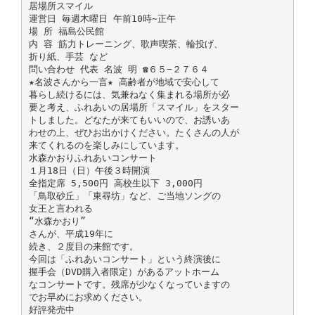
居場所スマイル
運営日 毎週木曜日 午前10時∼正午
場 所 福島公民館
内 容 筋力トレーニング、歌声喫茶、輪投げ、
折り紙、手芸 など
問い合わせ 代表 名波 明 ☎６５−２７６４
★名波さんから一言★ 高齢者が地域で安心して
暮らし続けるには、気兼ねなく集まれる場所が必
要と考え、ふれあいの居場所「スマイル」をスター
トしました。どなたが来てもいいので、お誘いあ
わせの上、ぜひお出かけください。たくさんの人が
来てくれるのを楽しみにしています。
水森かおりふれあいコンサート
１月18日（日）午後３時開演
全指定席 5,500円 高校生以下 3,000円
「鳥取砂丘」「東尋坊」など、ご当地ソングの
女王と言われる
“水森かおり”
さんが、平成19年に
続き、２度目の来館です。
今回は「ふれあいコンサート」という終演後に
握手会（DVD購入者限定）があるアットホーム
なコンサートです。残席が少なくなっていますの
でお早めにお求めください。
好評発売中