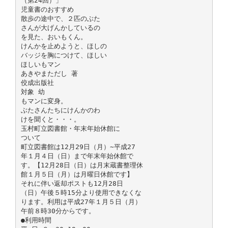
（第24回）」
児童書のおすすめ
散歩の途中で、２匹のぶた
さんが大げんかしているの
を見た、おいもくん。
けんかを止めようと、ほしの
バッジを胸につけて、ほしい
ほしいもマン
あきやまただし 著
佼成出版社
対象 幼
もマンに変身。
ぶたさんたちにけんかのわ
けを聞くと・・・。
玉村町立図書館・年末年始休館に
ついて
町立図書館は12月29日（月）∼平成27
年１月４日（日）まで年末年始休館で
す。【12月28日（日）は月末蔵書整理休
館１月５日（月）は月曜日休館です】
それに伴い返却ポストも12月28日
（日）午後５時15分より使用できなくな
ります。利用は平成27年１月５日（月）
午前８時30分からです。
●利用時間