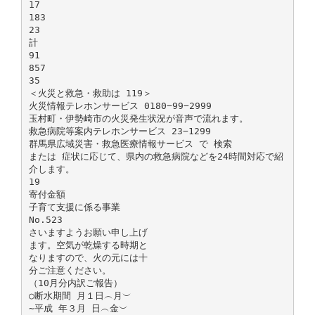
17
183
23
計
91
857
35
＜火災と救急・救助は 119＞
火災情報テレホンサービス 0180−99−2999
玉村町・伊勢崎市の火災発生状況が音声で流れます。
救急病院等案内テレホンサービス 23−1299
群馬県広域災害・救急医療情報サービス で 検索
または 症状に応じて、県内の救急病院などを24時間対応で紹
介します。
19
寄付金額
子育て支援に係る事業
No.523
さいますようお願い申し上げ
ます。空気が乾燥する時期と
なりますので、火の元には十
分ご注意ください。
（10月分内訳ご報告）
○断水期間 月１日︵月︶
∼平成 年３月 日︵金︶