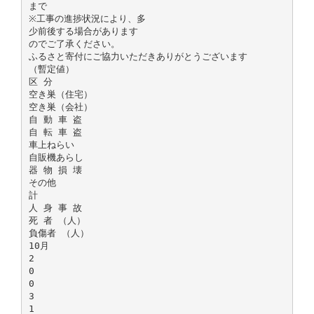
まで
※工事の進捗状況により、多
少前後する場合があります
のでご了承ください。
ふるさと寄付にご協力いただきありがとうございます
（暫定値）
区 分
空き巣（住宅）
空き巣（会社）
自 動 車 盗
自 転 車 盗
車上ねらい
自販機あらし
器 物 損 壊
その他
計
人 身 事 故
死 者 （人）
負傷者 （人）
10月
2
0
0
3
1