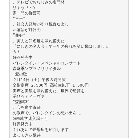
、テレビでおなじみの名門林
ひょう いつ
家一門の御曹司
“三平”
、社会人経験があり飄逸な楽し
い落語が好評の
“兼好”
。実力と知名度を兼ね備えた
「にしきの名人会」で一年の疲れを笑い飛ばしましょ
う！
好評発売中
バレンタイン・スペシャルコンサート
森麻季ソプラノリサイタル
−愛の歌−
２月14日（土）午後３時開演
全指定席 2,500円 高校生以下 1,500円
美声と美貌を兼ね備えた、世界で絶賛を
浴びるディーヴァ
“森麻季”
。心を癒す奇跡
の歌声で、バレンタインの想い出を…。
※未就学児入場不可
好評発売中
ふれあいの居場所を紹介します
よってぎぃ板井