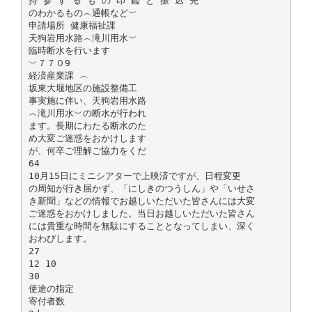
持 参 す る も の 印 鑑 と 振 込 先
のわかるもの︵通帳など︶
申請場所 健康福祉課
天狗岩用水路︵滝川用水︶
臨時断水を行います
︶７７０9
経済産業課 ︵
坂東大堰地区の施設整備工
事実施に伴い、天狗岩用水路
︵滝川用水︶の断水が行われ
ます。長期にわたる断水のた
め大変ご迷惑をおかけします
が、何卒ご理解ご協力をくだ
64
10月15日にミニシアターで上映済ですが、日程変更
の周知が行き届かず、「にしきのつうしん」や「いせさ
き新聞」などの情報でお越しいただいた皆さんには大変
ご迷惑をおかけしました。当日お越しいただいた皆さん
には貴重な時間を無駄にすることとなってしまい、深く
おわびします。
27
12 10
30
使途の指定
寄付者数