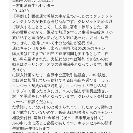
自動車の購入は慎重に！
玉村町消費生活センター
20−4020
【事例１】販売店で希望の車が見つかったのでクレジット
メンテナンスが必要な高額商品です。クレジット返済金以
で購入することとして、注文書に署名・捺印をした。家
外の費用がかかり、返済で無理をすると生活を破綻させか
族に話すと返済が大変だとの反対にあった。翌日、販売
ねません。返済について十分な検討が必要です。
店にキャンセルを申し出ると車両代金の20％のキャン
購入者は注文までに相当の熟慮期間を要するとして、自
セル料を請求された。支払わなければ解約できないのだ
動車はクーリング・オフの適用除外となっています。慎重
ろうか。
に購入計画をたて、自動車公正取引協議会、JU中販連、
自販連に加盟している信頼できる販売店を選びましょう。
クレジット契約の成立時期は、クレジットの申し込みに
トラブルで困ったときには、１人で悩まず消費生活セン
対して承諾をした時となっています。クレジット会社はま
ターへご相談ください。
だ承諾していないものと考えられます。したがって契約は
まだ成立していないので、販売店は相談者からのキャンセ
相談受付日 毎週月∼金曜日（祝日・年末年始を除く）
ルの申し出に応じる必要があります。キャンセル料の請求
午前9時∼午後5時まで