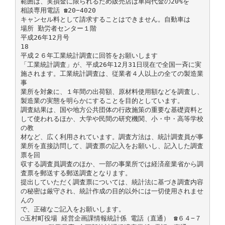
範囲は、実損金に限られるため販売店は車両代金の20%を
相談専用電話 ☎20−4020
キャンセル料として請求することはできません。自動車は
場所 勤労者センター１階
平成26年12月号
18
平成２６年工業統計調査に回答をお願いします
「工業統計調査」が、平成26年12月31日現在で全国一斉に実
施されます。工業統計調査は、従業者４人以上の全ての製造業
事
業所を対象に、１年間の出荷額、原材料使用額などを調査し、
製造業の実態を明らかにすることを目的としています。
調査結果は、国や地方公共団体の行政施策の重要な基礎資料と
して使われるほか、大学や民間の研究機関、小・中・高等学校
の教
材など、広く利用されています。調査方法は、統計調査員が事
業所を直接訪問して、調査票の記入をお願いし、記入した調査
票を回
収する調査員調査のほか、一部の事業所では経済産業省から調
査票を郵送する郵送調査となります。
提出していただく調査票については、統計法に基づき調査内容
の秘密は厳守され、統計作成の目的以外には一切使用されませ
んの
で、正確なご記入をお願いします。
○玉村町役場 経営企画課情報統計係 電話（直通） ☎６４−７