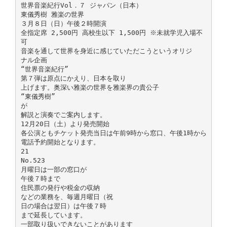
世界音楽紀行Vol．７ ジャパン（日本）
東儀秀樹 雅楽の世界
３月８日（日）午後２時開演
全指定席 2,500円 高校生以下 1,500円 ※未就学児入場不
可
音楽を通して世界を身近に感じていただこうというオリジ
ナル企画
“世界音楽紀行”
第７弾は原点にかえり、日本を取り
上げます。奥深い雅楽の世界を雅楽界の貴公子
“東儀秀樹”
が
解説と演奏でご案内します。
12月20日（土）より発売開始
各公演ともチケット発売当日は午前9時から窓口、午後1時から
電話予約開始となります。
21
No.523
月曜日は一部の窓口が
午後７時まで
住民票の発行や税金の収納
などの業務を、毎週月曜日（祝
日の場合は翌日）は午後７時
まで延長しています。
一部取り扱いできないことがあります