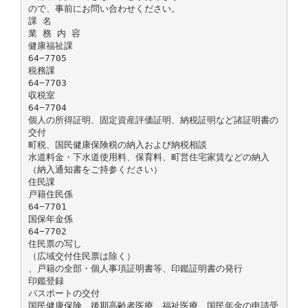
ので、事前にお問い合わせください。
課 名
業 務 内 容
健康福祉課
64−7705
税務課
64−7703
収税室
64−7704
個人の所得証明、固定資産評価証明、納税証明など諸証明書の
交付
町税、国民健康保険税の納入および納税相談
水道料金・下水道使用料、保育料、町営住宅家賃などの納入
（納入通知書をご持参ください）
住民課
戸籍住民係
64−7701
国保年金係
64−7702
住民票の写し
（広域交付住民票は除く）
、戸籍の全部・個人事項証明書等、印鑑証明書の発行
印鑑登録
パスポートの交付
国民健康保険、後期高齢者医療、福祉医療、国民年金の申請受