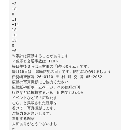
−2
−8
8
11
−14
18
10
13
0
−6
※累計は変動することがあります
＜犯罪と交通事故は 110＞
毎日午後３時は玉村町の「防犯タイム」です。
毎月16日は「県民防犯の日」です。防犯に心がけましょう
伊勢崎警察署 26−0110 玉 村 町 交 番 65−2052
広報の写真撮影にご協力ください
広報紙や町ホームページ、その他町の刊
行物などに掲載するため、町内で行われる
イベントなどで「広報たま
むら」と掲載された腕章を
着けて、写真撮影します。
ご協力をお願いします。
着用する腕章
大変ありがとうございまし
た。