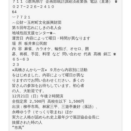
７１１ ○群馬県庁 企画部統計課経済産業係 電話（直通） ☎
０２７−２２６−２４１０
64
︶７７２１
︵公財︶玉村町文化振興財団
第５回年忘れにしきの名人会
地域包括支援センター☎︵
運営日 内容によって曜日・時間が異なります
場 所 板井東公民館
内 容 麻雀、カラオケ、輪投げ、オセロ、囲
碁、将棋、手芸、料理 など 問い合わせ 代表 髙橋 錦三 ☎
６５−６３
２３
★高橋さんから一言★ ９月から内容別に活動
をはじめました。内容によって曜日が異な
りますのでお問い合わせください。多くの
皆さんの参加をお待ちしています。初心者
の人、大歓迎です。
12月21日（日）午後２時開演
全指定席 2,500円 高校生以下 1,500円
出演：柳亭市馬、林家三平、三遊亭兼好（落語）、
永峰ゆう子（そっくり歌まね）ほか
実力と人格が認められ史上最年少で落語協会会長に
抜擢された時の人
“市馬”