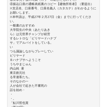
④振込口座の通帳表紙裏のコピー【建物所有者】（要提出）
※支店名、口座番号、口座名義人（カタカナ）がわかるように
お願いします。
※本申請は、平成27年２月27日（金）までに行ってくださ
い。
一般書のおすすめ
大学院生の中央（あたりあき
ら）は元世界チャンプが経営
するレトロな「ビリヤードハナブ
サ」でアルバイトをしている。
い
つも議論しながらプレーしてい
ビリヤード
Ｂハナブサへようこそ
うちやまじゅん
内山純 著
東京創元社
る常連客たち。
そのなかの一
人が会社で起きた不審死の
話を始め・
・
・。
「鮎川哲也賞