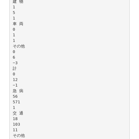
建 物
1
5
1
車 両
0
1
1
その他
0
6
−3
計
0
12
−1
急 病
56
571
1
交 通
18
103
11
その他