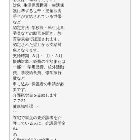
対象 生活保護世帯・生活保
護に準ずる世帯・児童扶養
手当が支給されている世帯
など
認定方法 学校長・民生児童
委員などの助言を聞き、教
育委員会で認定されます。
認定された翌月から支給対
象となります。
支給時期 ８月・ 月・３月
援助対象︵経費の全額または
一部︶ 学用品費、校外活動
費、学校給食費、修学旅行
費など
申し込み 保護者の申請が必
要です。
介護慰労金を支給します
７７21
健康福祉課 ︵
︶
在宅で重度の要介護者を介
護している人に、介護慰労金
64
の