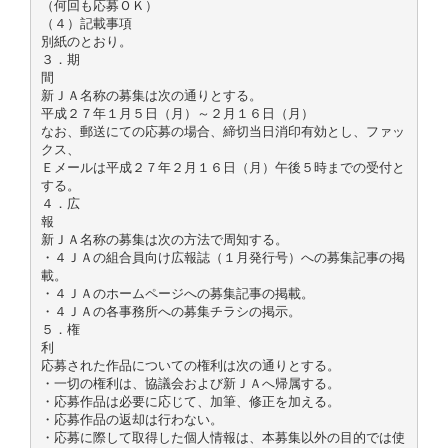
（何回も応募ＯＫ）
（４）記載事項
別紙のとおり。
３．期
間
新ＪＡ名称の募集は次の通りとする。
平成２７年１月５日（月）～２月１６日（月）
なお、郵送にての応募の場合、締切当日消印有効とし、ファッ
クス、
Ｅメールは平成２７年２月１６日（月）午後５時までの受付と
する。
４．広
報
新ＪＡ名称の募集は次の方法で周知する。
・４ＪＡの組合員向け広報誌（１月発行号）への募集記事の掲
載。
・４ＪＡのホームページへの募集記事の掲載。
・４ＪＡの各事務所への募集チラシの掲示。
５．権
利
応募された作品についての権利は次の通りとする。
・一切の権利は、協議会および新ＪＡへ帰属する。
・応募作品は必要に応じて、加筆、修正を加える。
・応募作品の返却は行わない。
・応募に際して取得した個人情報は、本募集以外の目的では使