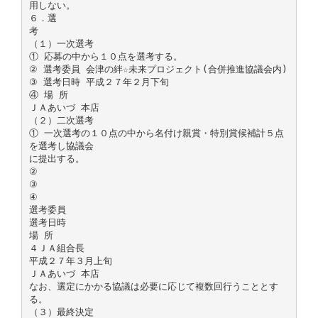
用しない。
６．選
考
（１）一次選考
① 応募の中から１０点を選考する。
② 選考委員 会津の絆☆未来プロジェクト(合併推進協議会内)
③ 選考日時 平成２７年２月下旬
④ 場 所
ＪＡあいづ 本店
（２）二次選考
① 一次選考の１０点の中から名付け親賞・特別賞候補計５点
を選考し協議会
に提出する。
②
③
④
選考委員
選考日時
場 所
４ＪＡ組合長
平成２７年３月上旬
ＪＡあいづ 本店
なお、選定にかかる協議は必要に応じて複数回行うこととす
る。
（３）最終決定