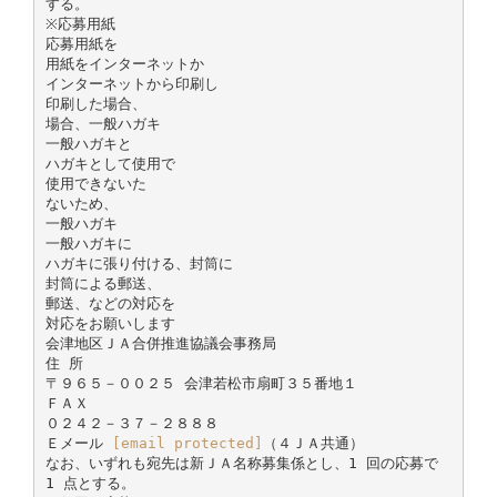
する。
※応募用紙
応募用紙を
用紙をインターネットか
インターネットから印刷し
印刷した場合、
場合、一般ハガキ
一般ハガキと
ハガキとして使用で
使用できないた
ないため、
一般ハガキ
一般ハガキに
ハガキに張り付ける、封筒に
封筒による郵送、
郵送、などの対応を
対応をお願いします
会津地区ＪＡ合併推進協議会事務局
住 所
〒９６５－００２５ 会津若松市扇町３５番地１
ＦＡＸ
０２４２－３７－２８８８
Ｅメール
[email protected]
（４ＪＡ共通）
なお、いずれも宛先は新ＪＡ名称募集係とし、1 回の応募で
1 点とする。