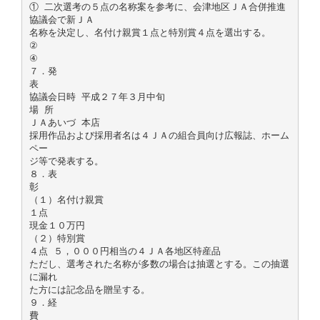
① 二次選考の５点の名称案を参考に、会津地区ＪＡ合併推進
協議会で新ＪＡ
名称を決定し、名付け親賞１点と特別賞４点を選出する。
②
④
７．発
表
協議会日時 平成２７年３月中旬
場 所
ＪＡあいづ 本店
採用作品および採用者名は４ＪＡの組合員向け広報誌、ホーム
ペー
ジ等で発表する。
８．表
彰
（１）名付け親賞
１点
現金１０万円
（２）特別賞
４点 ５，０００円相当の４ＪＡ各地区特産品
ただし、選考された名称が多数の場合は抽選とする。この抽選
に漏れ
た方には記念品を贈呈する。
９．経
費