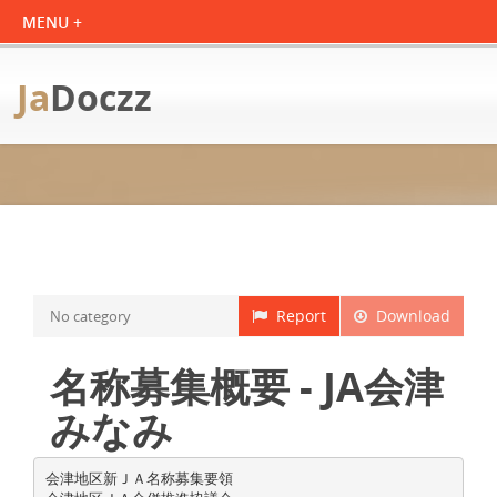
Ja
Doczz
Report
Download
No category
名称募集概要 - JA会津
みなみ
会津地区新ＪＡ名称募集要領