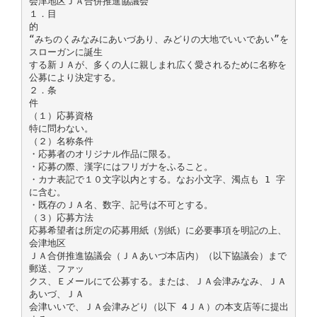
会津地区ＪＡ合併推進協議会
１．目
的
“みちのくみなみにあいづあり、みどりの大地でいいであい”を
スローガンに誕生
する新ＪＡが、多くの人に親しまれ広く愛されるために名称を
公募により決定する。
２．条
件
（１）応募資格
特に問わない。
（２）名称条件
・応募者のオリジナル作品に限る。
・応募の際、漢字にはフリガナをふること。
・カナ表記で１０文字以内とする。なお小文字、濁点も 1 字
に含む。
・既存のＪＡ名、数字、記号は不可とする。
（３）応募方法
応募希望者は所定の応募用紙（別紙）に必要事項を明記の上、
会津地区
ＪＡ合併推進協議会（ＪＡあいづ本店内）（以下協議会）まで
郵送、ファッ
クス、Ｅメールにて公募する。または、ＪＡ会津みなみ、ＪＡ
あいづ、ＪＡ
会津いいで、ＪＡ会津みどり（以下 4ＪＡ）の本支店等に提出