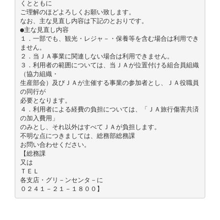
くとともに
ご理解のほどよろしくお願い致します。
なお、主な見直し内容は下記のとおりです。
●主な見直し内容
１．一部でも、観光・レジャ－・保養等を含む場合は利用でき
ません。
２．当ＪＡ事業に関連しない場合は利用できません。
３．利用者の範囲については、当ＪＡが位置付ける組合員組織
（協力組織・
生産部会）及びＪＡが主催する事業の参加者とし、ＪＡ役職員
の同行が
必要となります。
４．利用者による経費の負担については、「ＪＡ旅行傷害共済
の加入費用」
のみとし、それ以外はすべてＪＡが負担します。
不明な点につきましては、総務部総務課
お問い合わせください。
【総務課
又は
ＴＥＬ
各支店・グリ－ンセンタ－に