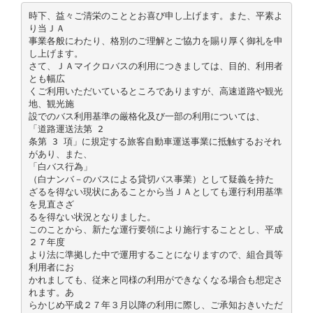
時下、益々ご清栄のこととお喜び申し上げます。また、平素よ
り当ＪＡ
事業各般にわたり、格別のご理解とご協力を賜り厚く御礼を申
し上げます。
さて、ＪＡマイクロバスの利用につきましては、目的、利用者
とも幅広
くご利用いただいているところでありますが、高速道路や観光
地、観光施
設でのバス利用基準の厳格化及び一部の利用については、
「道路運送法第 2
条第 3 項」に規定する旅客自動車運送事業に抵触するおそれ
があり、また、
「白バス行為」
（白ナンバ－のバスによる貸切バス事業）として疑義を持た
ざるを得ない現状にあることから当ＪＡとしても運行利用基準
を見直さざ
るを得ない状況となりました。
このことから、新たな運行要領により施行することとし、平成
２７年度
より法に準拠した中で運用することになりますので、組合員等
利用者にお
かれましても、従来と同様の利用ができなくなる場合も想定さ
れます。あ
らかじめ平成２７年３月以降の利用に際し、ご承知おきいただ