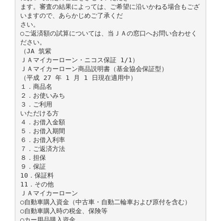
ます。審査の結果によっては、ご希望に沿いかねる場合もござ
いますので、あらかじめご了承くだ
さい。
○ご返済額の試算については、当ＪＡの窓口へお問い合わせく
ださい。
（JA 筑紫
ＪＡマイカーローン・ニコス保証 1/1）
ＪＡマイカーローン商品説明書（基金協会保証型）
（平成 27 年 1 月 1 日現在適用中）
１．商品名
２．お使いみち
３．ご利用
いただける方
４．お借入金額
５．お借入期間
６．お借入利率
７．ご返済方法
８．担保
９．保証
10．保証料
11．その他
ＪＡマイカーローン
○自動車購入資金（中古車・自動二輪車および原付を含む）
○自動車購入時の税金、保険等
○カー用品購入資金