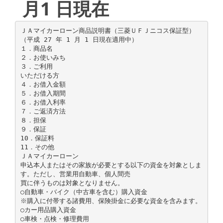
月1 日現在
ＪＡマイカーローン商品説明書（三菱ＵＦＪニコス保証型）
（平成 27 年 1 月 1 日現在適用中）
１．商品名
２．お使いみち
３．ご利用
いただける方
４．お借入金額
５．お借入期間
６．お借入利率
７．ご返済方法
８．担保
９．保証
10．保証料
11．その他
ＪＡマイカーローン
申込本人またはその家族が必要とする以下の資金を対象としま
す。ただし、営業用自動車、個人間売
買に伴うものは対象となりません。
○自動車・バイク（中古車を含む）購入資金
※購入に付帯する諸費用、保険掛金に必要な資金を含みます。
○カー用品購入資金
○車検・点検・修理費用