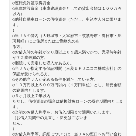
○運転免許証取得資金
○車庫建設資金（車庫建設資金としての貸出金額は１００万円
以内）
○他社自動車ローンの借換資金（ただし、申込本人分に限りま
す。
）
○当ＪＡの管内（大野城市・太宰府市・筑紫野市・春日市・那
珂川町）にご住所またはご勤務先のあ
る方。
○お借入時の年齢が２０歳以上６５歳未満でかつ、完済時年齢
が７２歳未満の方。
○継続して安定した収入がある方。
○当ＪＡが指定する保証機関（三菱ＵＦＪニコス株式会社）の
保証が受けられる方。
○その他当ＪＡが定める条件を満たしている方。
○１０万円以上５００万円以内（１万円単位）とし、所要金額
の範囲内とします。
○６ヶ月以上７年以内
ただし、借換資金の場合は借換対象ローンの残存期間内としま
す。
○当初のお借入利率を、お借入期限まで適用いたします。
（お借入期間中の見直し・変更はございま
せん。
）
○お借入利率等、詳細については、当ＪＡの窓口へお問い合わ