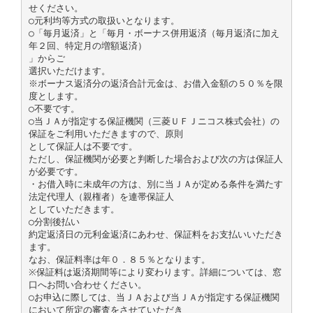
せください。
○元利均等方式の取扱いとなります。
○「毎月返済」と「毎月・ボーナス併用返済（毎月返済に加え
年２回、特定月の増額返済）
」からご
選択いただけます。
※ボーナス返済分の返済合計元金は、お借入金額の５０％を限
度とします。
○不要です。
○当ＪＡが指定する保証機関（三菱ＵＦＪニコス株式会社）の
保証をご利用いただきますので、原則
として保証人は不要です。
ただし、保証機関が必要と判断した場合および次の方は保証人
が必要です。
・お借入時に未成年の方は、別に当ＪＡが定める条件を満たす
法定代理人（親権者）を連帯保証人
としていただきます。
○分割後払い
約定返済日の元利金返済にあわせ、保証料をお支払いいただき
ます。
なお、保証料率は年０．８５％となります。
※保証料は返済期間等により変わります。詳細については、窓
口へお問い合わせください。
○お申込に際しては、当ＪＡおよび当ＪＡが指定する保証機関
において所定の審査をさせていただき