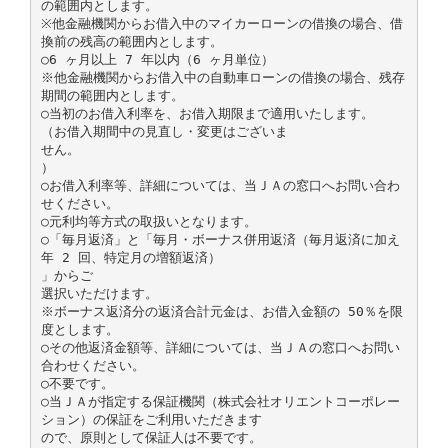
の範囲内とします。
※他金融機関からお借入中のマイカーローンの借換の場合、借
換前の残高の範囲内とします。
○6 ヶ月以上 7 年以内（6 ヶ月単位）
※他金融機関からお借入中の自動車ローンの借換の場合、残存
期間の範囲内とします。
○当初のお借入利率を、お借入期限まで適用いたします。
（お借入期間中の見直し・変更はございま
せん。
）
○お借入利率等、詳細については、当ＪＡの窓口へお問い合わ
せください。
○元利均等方式の取扱いとなります。
○「毎月返済」と「毎月・ボーナス併用返済（毎月返済に加え
年 2 回、特定月の増額返済）
」からご
選択いただけます。
※ボーナス返済分の返済合計元金は、お借入金額の 50％を限
度とします。
○その他返済金額等、詳細については、当ＪＡの窓口へお問い
合わせください。
○不要です。
○当ＪＡが指定する保証機関（株式会社オリエントコーポレー
ション）の保証をご利用いただきます
ので、原則として保証人は不要です。