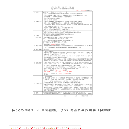
JAくるめ 住宅ローン（全国保証型）（1/2） 商 品 概 要 説 明 書 《 JA住宅ロ