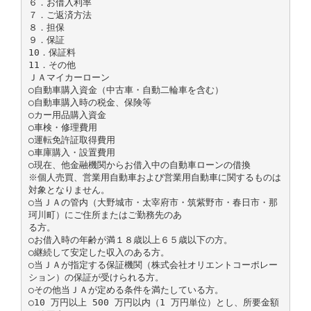
６．お借入利率
７．ご返済方法
８．担保
９．保証
10．保証料
11．その他
ＪＡマイカーローン
○自動車購入資金（中古車・自動二輪車を含む）
○自動車購入時の税金、保険等
○カー用品購入資金
○車検・修理費用
○運転免許証取得費用
○車庫購入・設置費用
○現在、他金融機関からお借入中の自動車ローンの借換
※個人売買、営業用自動車および営業用自動車に関するものは
対象となりません。
○当ＪＡの管内（大野城市・太宰府市・筑紫野市・春日市・那
珂川町）にご住所またはご勤務先のあ
る方。
○お借入時の年齢が満１８歳以上６５歳以下の方。
○継続して安定した収入のある方。
○当ＪＡが指定する保証機関（株式会社オリエントコーポレー
ション）の保証が受けられる方。
○その他当ＪＡが定める条件を満たしている方。
○10 万円以上 500 万円以内（1 万円単位）とし、所要金額