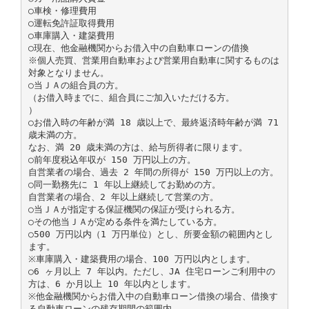
○車検・修理費用
○運転免許証取得費用
○車庫購入・建築費用
○現在、他金融機関からお借入中の自動車ローンの借換
※個人売買、営業用自動車および営業用自動車に関するものは
対象となりません。
○当ＪＡの組合員の方。
（お借入時までに、組合員にご加入いただける方。
）
○お借入時の年齢が満 18 歳以上で、最終返済時年齢が満 71
歳未満の方。
なお、満 20 歳未満の方は、給与所得者に限ります。
○前年度税込年収が 150 万円以上の方。
自営業者の場合、過去 2 年間の所得が 150 万円以上の方。
○同一勤務先に 1 年以上継続してお勤めの方。
自営業者の場合、2 年以上継続して営業の方。
○当ＪＡが指定する保証機関の保証が受けられる方。
○その他当ＪＡが定める条件を満たしている方。
○500 万円以内（1 万円単位）とし、所要金額の範囲内とし
ます。
※車庫購入・建築費用の場合、100 万円以内とします。
○6 ヶ月以上 7 年以内。ただし、JA 住宅ローンご利用中の
方は、6 か月以上 10 年以内とします。
※他金融機関からお借入中の自動車ローン借換の場合、借換す
る自動車ローンの残存期間の範囲内