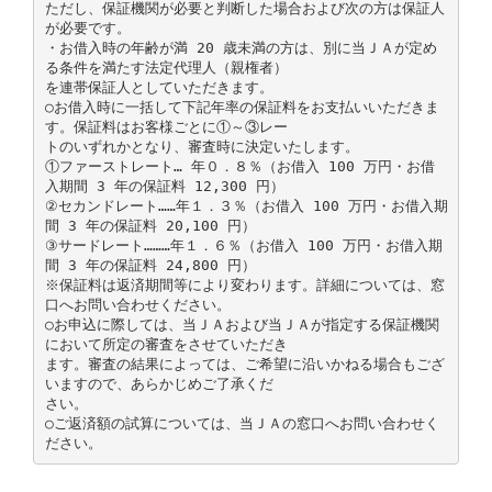
ただし、保証機関が必要と判断した場合および次の方は保証人
が必要です。
・お借入時の年齢が満 20 歳未満の方は、別に当ＪＡが定め
る条件を満たす法定代理人（親権者）
を連帯保証人としていただきます。
○お借入時に一括して下記年率の保証料をお支払いいただきま
す。保証料はお客様ごとに①～③レー
トのいずれかとなり、審査時に決定いたします。
①ファーストレート… 年０．８％（お借入 100 万円・お借
入期間 3 年の保証料 12,300 円）
②セカンドレート……年１．３％（お借入 100 万円・お借入期
間 3 年の保証料 20,100 円）
③サードレート………年１．６％（お借入 100 万円・お借入期
間 3 年の保証料 24,800 円）
※保証料は返済期間等により変わります。詳細については、窓
口へお問い合わせください。
○お申込に際しては、当ＪＡおよび当ＪＡが指定する保証機関
において所定の審査をさせていただき
ます。審査の結果によっては、ご希望に沿いかねる場合もござ
いますので、あらかじめご了承くだ
さい。
○ご返済額の試算については、当ＪＡの窓口へお問い合わせく