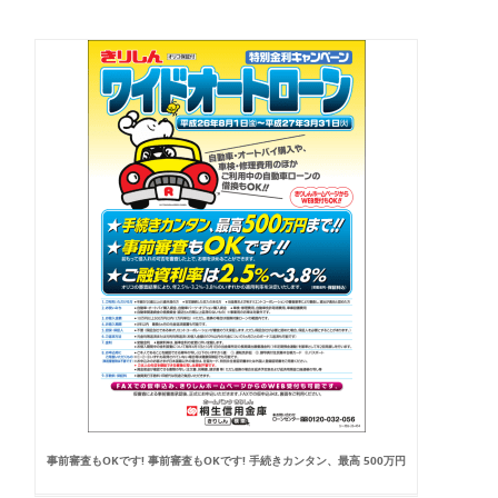
事前審査もOKです! 事前審査もOKです! 手続きカンタン、最高 500万円