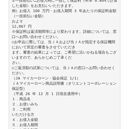
①一括前払い…お借入時に一括して保証料（年率 0.80%で計算
した金額）をお支払いいただきます。
例）お借入 100 万円・お借入期間 3 年あたりの保証料金額
（一括前払い金額）
およそ
12,067 円
※保証料は返済期間等により変わります。詳細については、窓
口へお問い合わせください。
○お申込に際しては、当ＪＡおよび当ＪＡが指定する保証機関
において所定の審査をさせていただき
ます。審査の結果によっては、ご希望に沿いかねる場合もござ
いますので、あらかじめご了承くだ
さい。
○ご返済額の試算については、当ＪＡの窓口へお問い合わせく
ださい。
（JA マイカーローン・協会保証 1/1）
ＪＡマイカーローン商品説明書（オリエントコーポレーション
保証型）
（平成 26 年 12 月 1 日現在適用中）
１．商品名
２．お使いみち
３．ご利用
いただける方
４．お借入金額
５．お借入期間