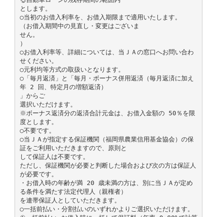
とします。
○当初のお借入利率を、お借入期限まで適用いたします。
（お借入期間中の見直し・変更はございま
せん。
）
○お借入利率等、詳細については、当ＪＡの窓口へお問い合わ
せください。
○元利均等方式の取扱いとなります。
○「毎月返済」と「毎月・ボーナス併用返済（毎月返済に加え
年 2 回、特定月の増額返済）
」からご
選択いただけます。
※ボーナス返済分の返済合計元金は、お借入金額の 50％を限
度とします。
○不要です。
○当ＪＡが指定する保証機関（福岡県農業信用基金協会）の保
証をご利用いただきますので、原則と
して保証人は不要です。
ただし、保証機関が必要と判断した場合および次の方は保証人
が必要です。
・お借入時の年齢が満 20 歳未満の方は、別に当ＪＡが定め
る条件を満たす法定代理人（親権者）
を連帯保証人としていただきます。
○一括前払い・分割払いのいずれかよりご選択いただけます。