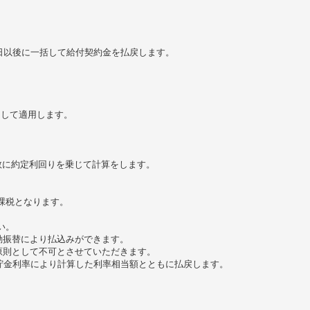
日以後に一括して給付契約金を払戻します。
として適用します。
数に約定利回りを乗じて計算をします。
離課税となります。
い。
自動振替により払込みができます。
は原則として不可とさせていただきます。
貯金利率により計算した利率相当額とともに払戻します。