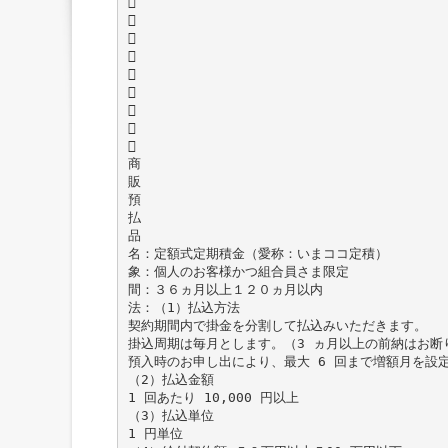









商
販
預
払
品
名：定額式定期積金（愛称：いまココ定積）
象：個人のお客様かつ組合員さま限定
間：３６ヵ月以上１２０ヵ月以内
法：（1）払込方法
契約期間内で掛金を分割して払込みいただきます。
掛込周期は毎月とします。（3 ヵ月以上の前納はお断
預入時のお申し出により、最大 6 回まで増額月を設
（2）払込金額
1 回あたり 10,000 円以上
（3）払込単位
1 円単位