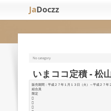
Ja
Doczz
No category
いまココ定積 - 
販売期間：平成２７年１月１３日（火）～平成２７年
組合員
限定


