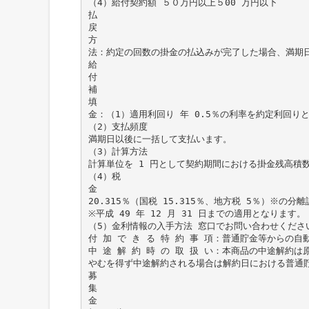
（4）給付契約額 ５０万円以上５00 万円以下
払
戻
方
法：約定の回数の掛金の払込みが完了した場合、満期
給
付
補
填
金：（1）適用利回り 年 0.5％の利率を約定利回り
（2）支払頻度
満期日以後に一括して支払います。
（3）計算方法
計算単位を 1 円として契約期間における掛金残高積
（4）税
金
20.315％（国税 15.315％、地方税 5％）※の分
※平成 49 年 12 月 31 日までの適用となります。
（5）金利情報の入手方法 窓口でお問い合わせくださ
付 加 で き る 特 約 事 項：普通貯金等からの
中 途 解 約 時 の 取 扱 い：本商品の中途解約
やむを得ず中途解約される場合は解約日における普通
募
集
金