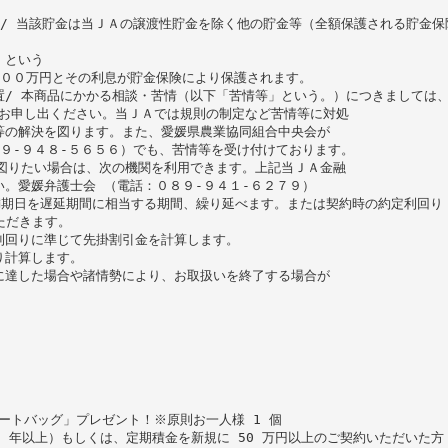
保護対象/ 当該貯金は当ＪＡの譲渡性貯金を除く他の貯金等（全額保護される貯金
」という
０００万円とその利息が貯金保険により保護されます。
置/ 本商品にかかる相談・苦情（以下「苦情等」という。）につきましては
にお申し出ください。当ＪＡでは規則の制定など苦情等に対処
等の解決を図ります。また、愛媛県農業協同組合中央会が
９-９４８-５６５６）でも、苦情等を受け付けております。
図りたい場合は、次の機関を利用できます。上記当ＪＡ金融
。愛媛弁護士会 （電話：０８９-９４１-６２７９）
、満期日を遅延期間に相当する期間、繰り延べます。または契約時の約定利回り
ただきます。
利回りに準じて先掛割引金を計算します。
り計算します。
に達した場合や諸情勢により、お取扱いを終了する場合が
ートバッグ」プレゼント！※原則お一人様 1 個
1 年以上）もしくは、定期積金を新規に 50 万円以上のご契約いただいた方