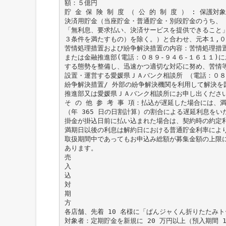
額：５億円
貯 金 保 険 制 度 （ 公 的 制 度 ） : 
決済用貯金（当座貯金・普通貯金・別段貯金のうち、
「無利息、要求払い、決済サービスを提供できること
３条件を満たすもの）を除く。）と合わせ、元本１,
苦情処理措置および紛争解決措置の内容：苦情処理措
または金融推進部(電話：０８９-９４６-１６１１)
する態勢を整備し、迅速かつ適切な対応に努め、苦情
設置・運営する愛媛県ＪＡバンク相談所 （電話：０８
紛争解決措置/ 外部の紛争解決機関を利用して解決を
推進部又は愛媛県ＪＡバンク相談所にお申し出ください
そ の 他 参 考 事 項：払込が遅延した場合には
（年 365 日の日割計算）の割合による遅延利息をい
掛金が掛込日前に払い込まれた場合は、契約時の約定
満期日以後の利息は解約日における普通貯金利率によ
取扱期間中であってもお申込み総額が募集金額の上限
あります。
売
入
込
対
期
方
各店舗、先着 10 名様に「ぱんジャくん折りたたみト
対象者：定期貯金を新規に 20 万円以上（預入期間 