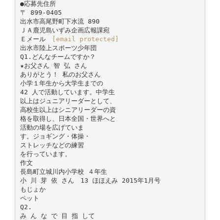
[email protected]
出水市陸上スポーツ少年団
Q1.どんなチームですか？
★お父さん 智 弘 さん
ありがとう！ 私のお父さん
小学１年生から大学生までの
42 人で活動しています。中学生
以上はジュニアリーダーとして、
高校生以上はシニアリーダーの資
格を取得し、日本全国・世界へと
活動の場を広げていま
す。ジョギング・体操・
ストレッチなどの練習
を行っています。
作文
長島町立城川内小学校 ４年生
小 川 芽 依 さん 13 ほほえみ 2015年1月号
もじょか
ペット
Q2.
み ん な で 目 指 して