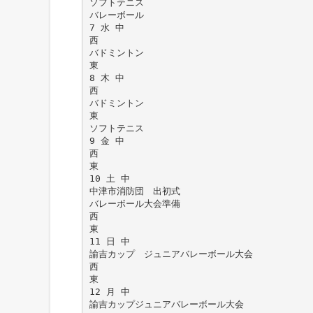
ソフトテニス
バレーボール
7 水 中
西
バドミントン
東
8 木 中
西
バドミントン
東
ソフトテニス
9 金 中
西
東
10 土 中
中津市消防団 出初式
バレーボール大会準備
西
東
11 日 中
諭吉カップ ジュニアバレーボール大会
西
東
12 月 中
諭吉カップジュニアバレーボール大会