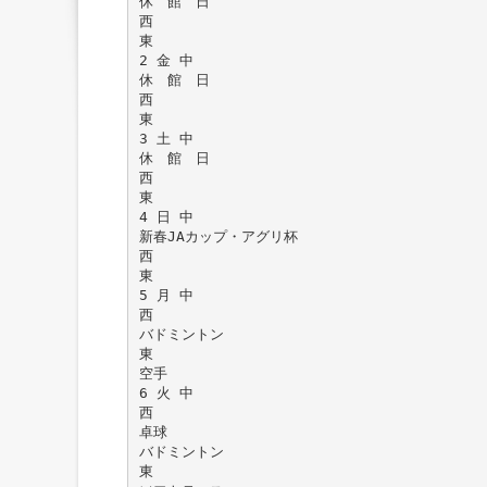
休 館 日
西
東
2 金 中
休 館 日
西
東
3 土 中
休 館 日
西
東
4 日 中
新春JAカップ・アグリ杯
西
東
5 月 中
西
バドミントン
東
空手
6 火 中
西
卓球
バドミントン
東