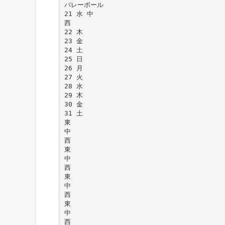
バレーボール
21 水 中
西
22 木
23 金
24 土
25 日
26 月
27 火
28 水
29 木
30 金
31 土
東
中
西
東
中
西
東
中
西
東
中
西