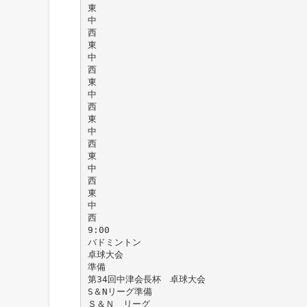
東
中
西
東
中
西
東
中
西
東
中
西
東
中
西
東
中
西
9:00
バドミントン
卓球大会
準備
第34回中津会長杯 卓球大会
S＆Nリーグ準備
Ｓ＆Ｎ リーグ