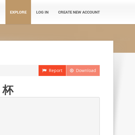
EXPLORE
LOG IN
CREATE NEW ACCOUNT
Report
Download
リ杯