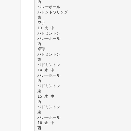
西
バレーボール
バトントワリング
東
空手
13 火 中
バドミントン
バレーボール
西
卓球
バドミントン
東
バドミントン
14 水 中
バレーボール
西
バドミントン
東
15 木 中
西
バドミントン
東
バレーボール
16 金 中
西