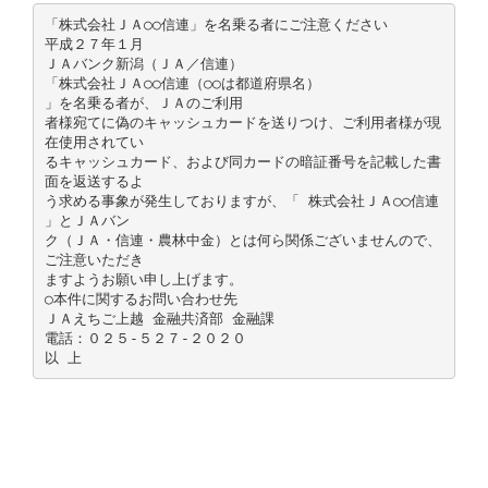
「株式会社ＪＡ○○信連」を名乗る者にご注意ください
平成２７年１月
ＪＡバンク新潟（ＪＡ／信連）
「株式会社ＪＡ○○信連（○○は都道府県名）
」を名乗る者が、ＪＡのご利用
者様宛てに偽のキャッシュカードを送りつけ、ご利用者様が現
在使用されてい
るキャッシュカード、および同カードの暗証番号を記載した書
面を返送するよ
う求める事象が発生しておりますが、「 株式会社ＪＡ○○信連
」とＪＡバン
ク（ＪＡ・信連・農林中金）とは何ら関係ございませんので、
ご注意いただき
ますようお願い申し上げます。
○本件に関するお問い合わせ先
ＪＡえちご上越 金融共済部 金融課
電話：０２５-５２７-２０２０