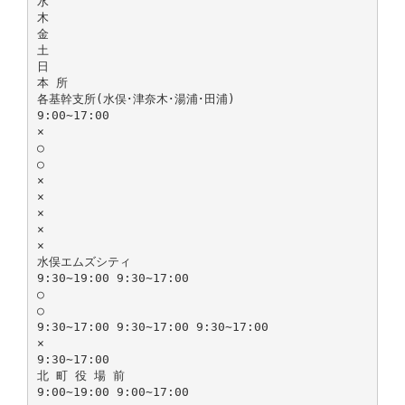
水
木
金
土
日
本 所
各基幹支所(水俣･津奈木･湯浦･田浦)
9:00∼17:00
×
○
○
×
×
×
×
×
水俣エムズシティ
9:30∼19:00 9:30∼17:00
○
○
9:30∼17:00 9:30∼17:00 9:30∼17:00
×
9:30∼17:00
北 町 役 場 前
9:00∼19:00 9:00∼17:00