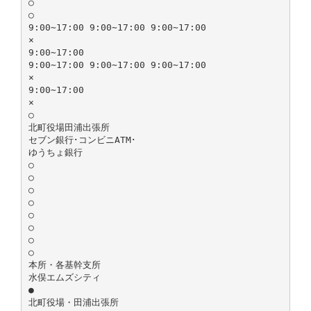
○
○
9:00∼17:00 9:00∼17:00 9:00∼17:00
×
9:00∼17:00
9:00∼17:00 9:00∼17:00 9:00∼17:00
×
9:00∼17:00
×
○
北町役場田浦出張所
セブン銀行･コンビニATM･
ゆうちょ銀行
○
○
○
○
○
○
○
○
本所・各基幹支所
水俣エムズシティ
●
北町役場・田浦出張所