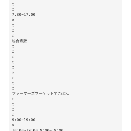
○
○
7:30∼17:00
×
○
○
○
総合直販
○
○
○
○
○
×
○
○
○
ファーマーズマーケットでこぽん
○
○
○
○
9:00∼19:00
×
10:00∼19:00 9:00∼19:00