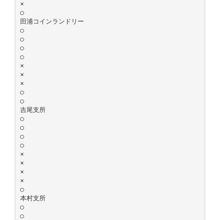
×
○
田浦コインランドリー
○
○
○
○
×
×
×
○
○
吉尾支所
○
○
○
○
×
×
×
×
○
本村支所
○
○