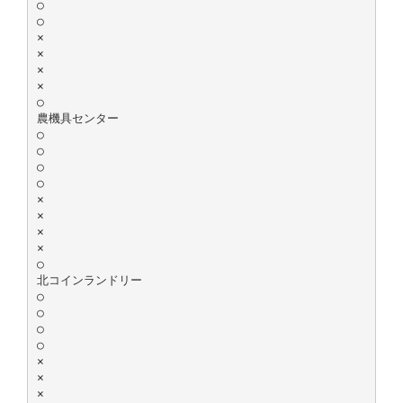
○
○
×
×
×
×
○
農機具センター
○
○
○
○
×
×
×
×
○
北コインランドリー
○
○
○
○
×
×
×