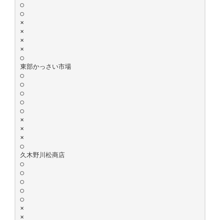
○
○
×
×
×
×
○
東部かっさい市場
○
○
○
○
○
×
×
×
○
久木野川松商店
○
○
○
○
○
×
×