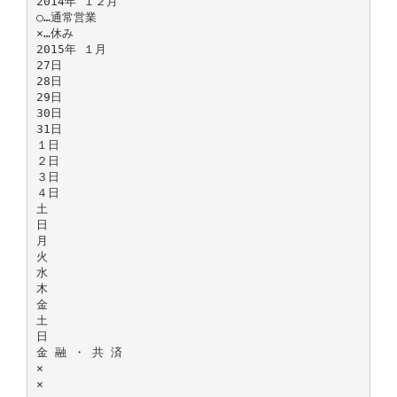
2014年 １２月
○…通常営業
×…休み
2015年 １月
27日
28日
29日
30日
31日
１日
２日
３日
４日
土
日
月
火
水
木
金
土
日
金 融 ・ 共 済
×
×