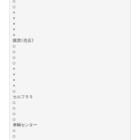
○
○
×
×
×
×
×
購買(売店)
○
○
○
○
×
×
×
×
○
セルフＳＳ
○
○
○
○
車輌センター
○
○