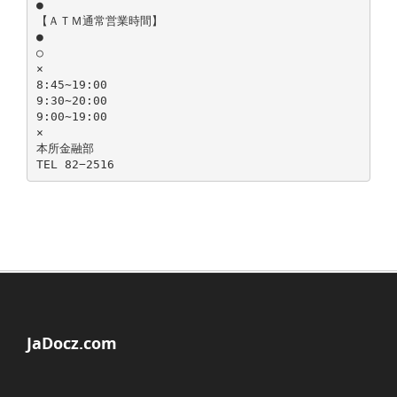
●
【ＡＴＭ通常営業時間】
●
○
×
8:45∼19:00
9:30∼20:00
9:00∼19:00
×
本所金融部
JaDocz.com