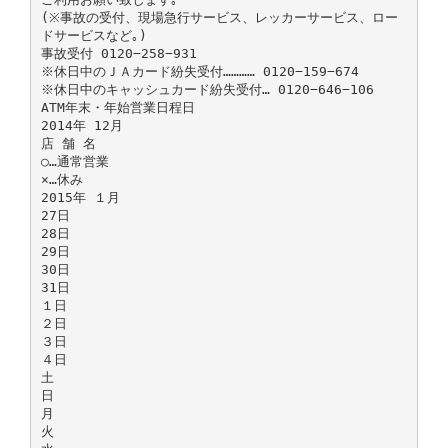
(※事故の受付、現場急行サービス、レッカーサービス、ロー
ドサービスなど｡)
事故受付 0120−258−931
※休日中のＪＡカード紛失受付………… 0120−159−674
※休日中のキャッシュカード紛失受付… 0120−646−106
ATM年末・年始営業日程日
2014年 12月
店 舗 名
○…通常営業
×…休み
2015年 １月
27日
28日
29日
30日
31日
１日
２日
３日
４日
土
日
月
火