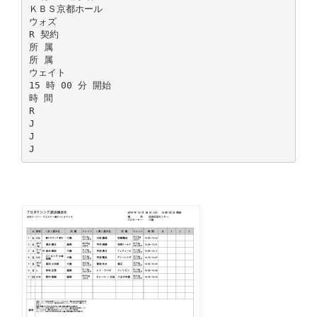
ＫＢＳ京都ホール
ウォズ
R 契約
所 属
所 属
ウェイト
15 時 00 分 開始
時 間
R
J
J