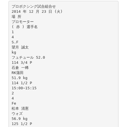
プロボクシング試合組合せ
2014 年 12 月 23 日 (火)
場 所
プロモーター
( 赤 ) 選手名
1
4
S.F
望月 誠太
kg
フュチュール 52.0
114 3/4 P
石倉 一稀
RK蒲田
51.9 kg
114 1/2 P
15:00∼15:15
2
4
Fe
松本 清憲
ウォズ
56.9 kg
125 1/2 P