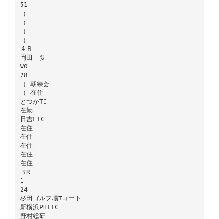
51
（
（
（
（
４Ｒ
岡田 要
WO
28
（ 朝練会
（ 在住
とつかTC
在勤
日吉LTC
在住
在住
在住
在住
在住
３R
1
24
杉田ゴルフ場Tコート
新横浜PHITC
野村総研