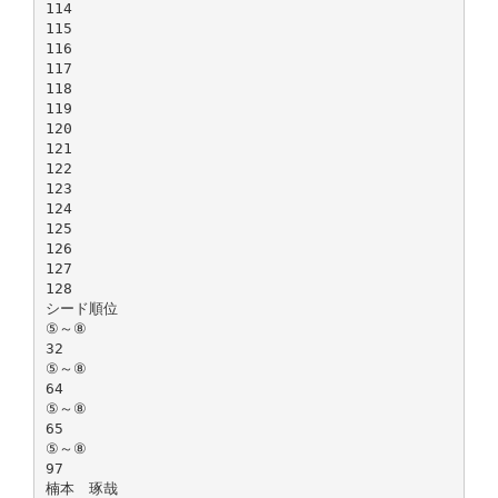
114
115
116
117
118
119
120
121
122
123
124
125
126
127
128
シード順位
⑤～⑧
32
⑤～⑧
64
⑤～⑧
65
⑤～⑧
97
楠本 琢哉