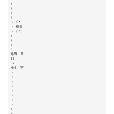
）
）
）
）
（ 在住
（ 在住
（ 在住
）
）
）
35
越田 豊
82
37
橋本 憲
（
（
（
（
（
（
（
（
）
）