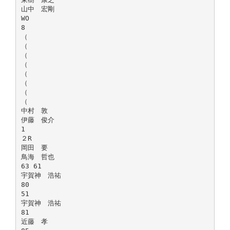
山中 宏剛
WO
8
（
（
（
（
（
（
（
（
中村 敦
伊藤 俊介
1
２R
岡田 要
鳥海 哲也
63 61
宇賀神 浩祐
80
51
宇賀神 浩祐
81
近藤 孝