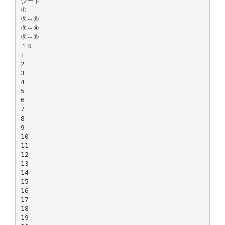
シード
①
⑤～⑧
③～④
⑤～⑧
１R
1
2
3
4
5
6
7
8
9
10
11
12
13
14
15
16
17
18
19