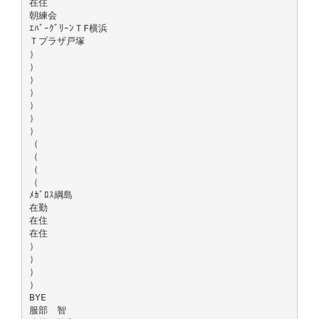
在住
朝練会
ｴﾊﾞｰｸﾞﾘｰﾝＴF横浜
Ｔプラザ戸塚
）
）
）
）
）
）
）
（
（
（
（
ﾒｶﾞﾛｽ綱島
在勤
在住
在住
）
）
）
）
BYE
服部 智