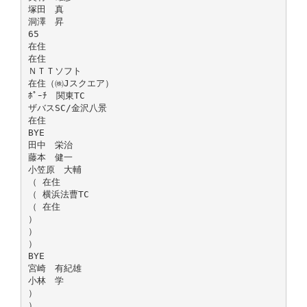
塚田 真
洞澤 昇
65
在住
在住
ＮＴＴソフト
在住（㈱Jスクエア）
ﾎﾟｰﾁ 関東TC
ザバスSC/金沢八景
在住
BYE
田中 栄治
藤本 健一
小笠原 大輔
（ 在住
（ 横浜法曹TC
（ 在住
）
）
）
BYE
宮崎 有紀雄
小林 学
）
）