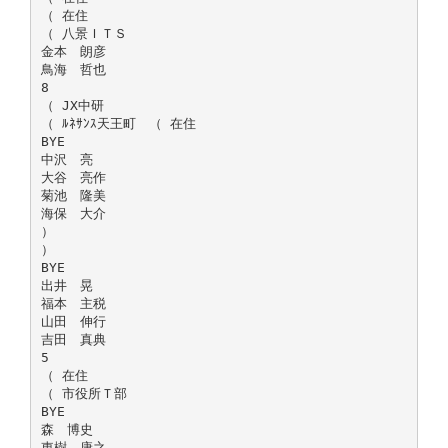
（ 在住
（ 八景ＩＴＳ
金本 朗彦
鳥海 哲也
8
（ JX中研
（ ﾙﾈｻﾝｽ天王町 （ 在住
BYE
中沢 亮
大谷 亮作
菊池 隆美
海保 大介
）
）
BYE
出井 晃
福本 主税
山田 伸行
吉田 真典
5
（ 在住
（ 市役所Ｔ部
BYE
森 博史
東樹 康之