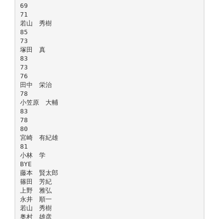
69
71
若山 秀樹
85
73
塚田 真
83
73
76
田中 栄治
78
小笠原 大輔
83
78
80
宮崎 有紀雄
81
小林 学
BYE
藤本 賢太郎
篠田 芳紀
上野 雅弘
永井 順一
若山 秀樹
奥村 雄彦