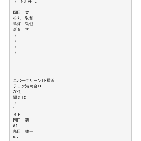
（ 下川井TC
）
岡田 要
松丸 弘和
鳥海 哲也
新倉 学
（
（
（
（
）
）
）
）
エバーグリーンTF横浜
ラック港南台TG
在住
関東TC
ＱＦ
1
ＳＦ
岡田 要
81
島田 雄一
86