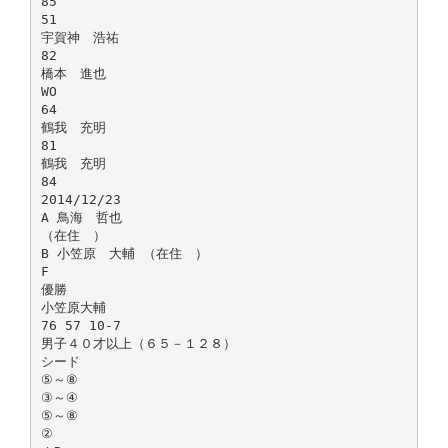
85
51
宇賀神 浩祐
82
橋本 進也
WO
64
鶴我 充明
81
鶴我 充明
84
2014/12/23
A 鳥海 哲也
（在住 ）
B 小笠原 大輔 （在住 ）
F
優勝
小笠原大輔
76 57 10-7
男子４０才以上（６５－１２８）
シード
⑤～⑧
③～④
⑤～⑧
②