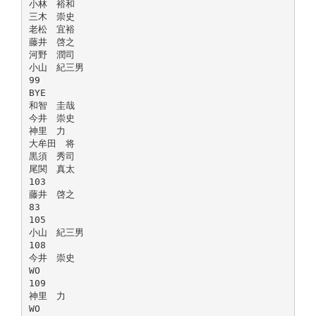
小林 裕和
三木 崇史
老松 宜裕
藤井 啓之
河野 潤司
小山 紀三男
99
BYE
和智 圭哉
今井 崇史
神里 力
大牟田 将
黒須 秀司
尾関 真太
103
藤井 啓之
83
105
小山 紀三男
108
今井 崇史
WO
109
神里 力
WO