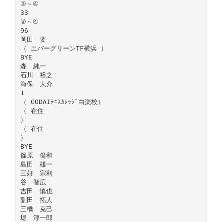
③～④
33
③～④
96
岡田 要
（ エバーグリーンTF横浜 ）
BYE
森 純一
石川 裕之
海保 大介
1
（ GODAIﾃﾆｽｶﾚｯｼﾞ白楽校）
（ 在住
）
（ 在住
）
BYE
篠原 俊和
島田 雄一
三好 宗利
谷 智広
吉田 慎也
副田 拓人
三橋 克己
堀 淳一郎