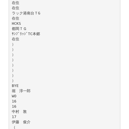
在住
在住
ラック港南台ＴG
在住
HCKS
都岡ＴＧ
ｻﾝﾌﾞﾘｯｼﾞTC本郷
在住
）
）
）
）
）
）
）
）
BYE
堀 淳一郎
WO
16
16
中村 敦
17
伊藤 俊介
（