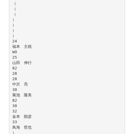
（
（
（
）
）
）
）
24
福本 主税
WO
25
山田 伸行
82
28
28
中沢 亮
30
菊池 隆美
82
30
32
金本 朗彦
33
鳥海 哲也
）