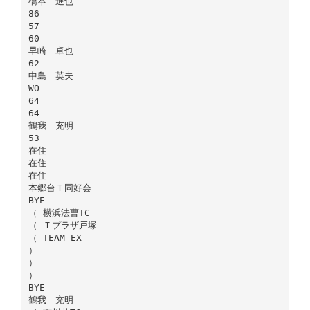
橋本 進也
86
57
60
早崎 卓也
62
中島 英夫
WO
64
64
鶴我 充明
53
在住
在住
在住
本郷台Ｔ同好会
BYE
（ 横浜法曹TC
（ Ｔプラザ戸塚
（ TEAM EX
）
）
）
BYE
鶴我 充明