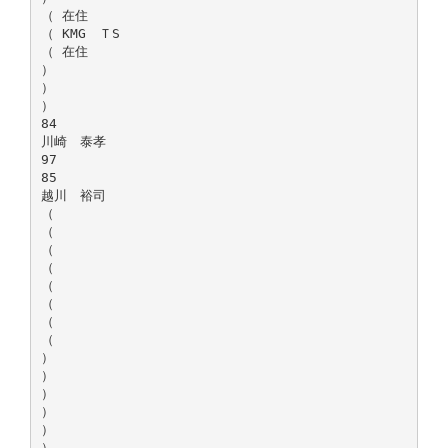
（ 在住
（ KMG ＴS
（ 在住
）
）
）
84
川崎 泰孝
97
85
越川 裕司
（
（
（
（
（
（
（
（
）
）
）
）
）
）