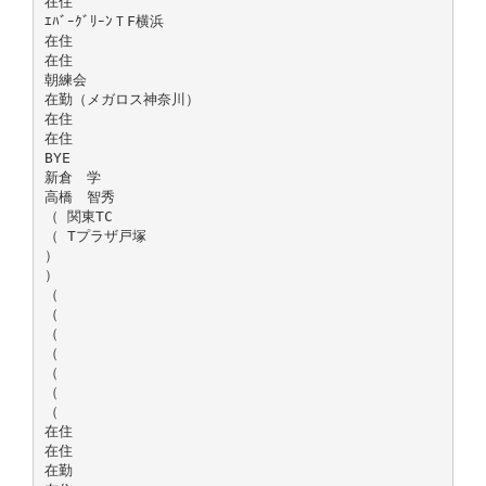
在住
ｴﾊﾞｰｸﾞﾘｰﾝＴF横浜
在住
在住
朝練会
在勤（メガロス神奈川）
在住
在住
BYE
新倉 学
高橋 智秀
（ 関東TC
（ Tプラザ戸塚
）
）
（
（
（
（
（
（
（
在住
在住
在勤