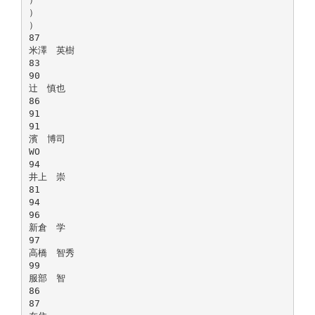
）
）
87
米澤 英樹
83
90
辻 慎也
86
91
91
濱 博司
WO
94
井上 崇
81
94
96
新倉 学
97
高橋 智秀
99
服部 智
86
87