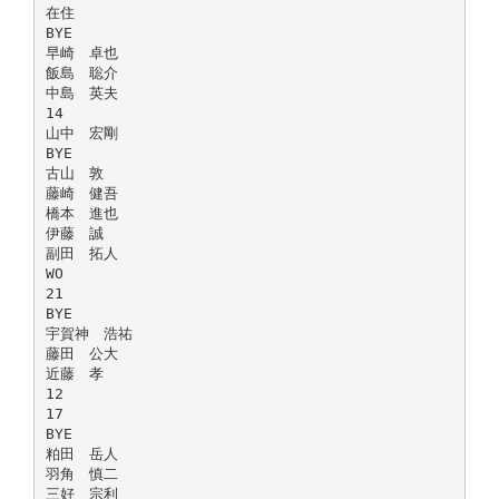
在住
BYE
早崎 卓也
飯島 聡介
中島 英夫
14
山中 宏剛
BYE
古山 敦
藤崎 健吾
橋本 進也
伊藤 誠
副田 拓人
WO
21
BYE
宇賀神 浩祐
藤田 公大
近藤 孝
12
17
BYE
粕田 岳人
羽角 慎二
三好 宗利