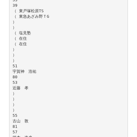
39
（ 東戸塚松原TS
（ 東急あざみ野ＴG
）
）
（ 塩見塾
（ 在住
（ 在住
）
）
）
51
宇賀神 浩祐
80
53
近藤 孝
）
）
）
）
55
古山 敦
81
57