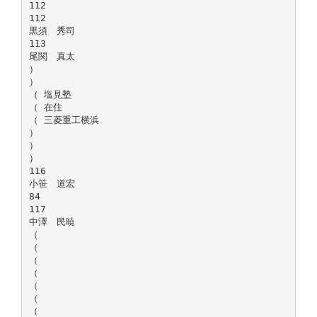
112
112
黒須 秀司
113
尾関 真太
）
）
（ 塩見塾
（ 在住
（ 三菱重工横浜
）
）
）
116
小笹 道宏
84
117
中澤 民暁
（
（
（
（
（
（
（