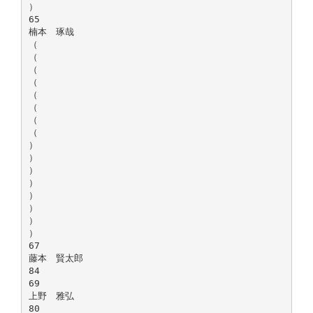
）
65
楠本 琢哉
（
（
（
（
（
（
（
（
）
）
）
）
）
）
）
）
67
藤本 賢太郎
84
69
上野 雅弘
80