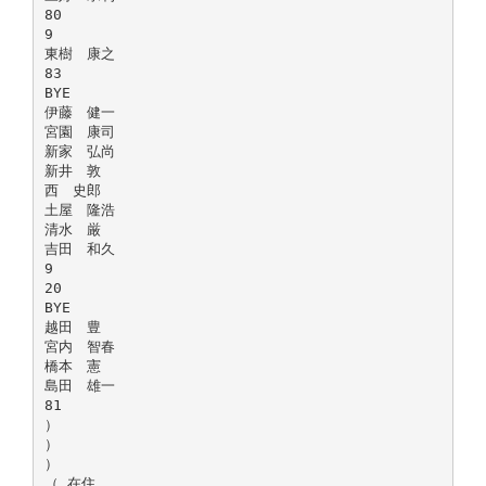
80
9
東樹 康之
83
BYE
伊藤 健一
宮園 康司
新家 弘尚
新井 敦
西 史郎
土屋 隆浩
清水 厳
吉田 和久
9
20
BYE
越田 豊
宮内 智春
橋本 憲
島田 雄一
81
）
）
）
（ 在住