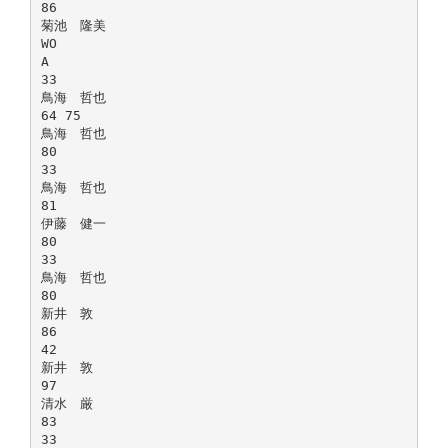
86
菊池 隆美
WO
A
33
鳥海 哲也
64 75
鳥海 哲也
80
33
鳥海 哲也
81
伊藤 健一
80
33
鳥海 哲也
80
新井 敦
86
42
新井 敦
97
清水 厳
83
33