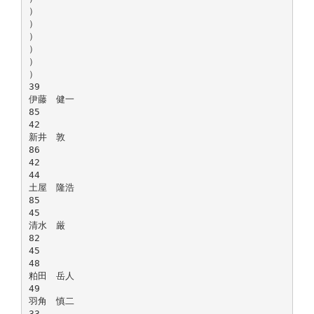
）
）
）
）
）
）
39
伊藤 健一
85
42
新井 敦
86
42
44
土屋 隆浩
85
45
清水 厳
82
45
48
粕田 岳人
49
羽角 慎二
33