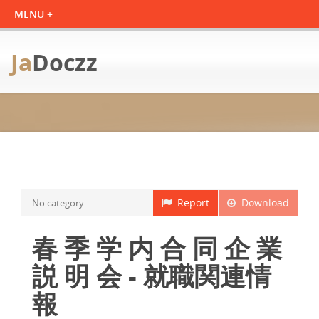
Ja
Doczz
Report
Download
No category
春 季 学 内 合 同 企 業
説 明 会 - 就職関連情
報