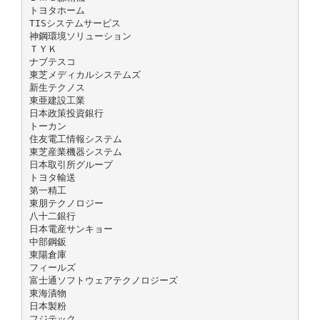
トヨタホーム
TISシステムサービス
神鋼環境ソリューション
ＴＹＫ
ナブテスコ
東芝メディカルシステムズ
新生テクノス
東亜建設工業
日本政策投資銀行
トーカン
住友電工情報システム
東芝産業機器システム
日本取引所グループ
トヨタ輸送
第一精工
東朋テクノロジー
八十二銀行
日本電産サンキョー
中部鋼鈑
東陽倉庫
フィールズ
富士通ソフトウェアテクノロジーズ
東海漬物
日本製粉
フジテック