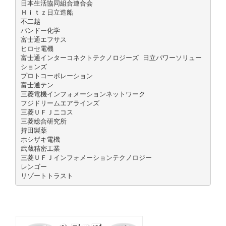
日本生活協同組合連合会
Ｈｉｔｚ日立造船
不二越
バンドー化学
富士通エフサス
ヒロセ電機
富士通インターコネクトテクノロジーズ 日立パワーソリュー
ションズ
プロトコーポレーション
富士通テン
三菱電機インフォメーションネットワーク
フジドリームエアラインズ
三菱ＵＦＪニコス
三菱総合研究所
持田製薬
ホシザキ電機
武蔵精密工業
三菱ＵＦＪインフォメーションテクノロジー
レンゴー