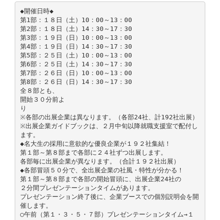
◆開催日時◆
第1部：１８日（土）10：00～13：00
第2部：１８日（土）14：30～17：30
第3部：１９日（日）10：00～13：00
第4部：１９日（日）14：30～17：30
第5部：２５日（土）10：00～13：00
第6部：２５日（土）14：30～17：30
第7部：２６日（日）10：00～13：00
第8部：２６日（日）14：30～17：30
全８部とも、
開始３０分前よ
り
※各部の出展企業は異なります。（各部24社、計192社出展）
※出展企業ガイドブックは、２月中旬以降就職支援室で配付し
ます。
◆名大生の採用に意欲的な優良企業が１９２社集結！
第１部～第８部まで各部に２４社ずつ出展します。
各部毎に出展企業が異なります。（合計１９２社出展）
◆各部冒頭５０分で、全出展企業の社風・特性が分かる！
第１部～第８部まで各部の開始冒頭に、出展企業24社の
２分間プレゼンテーションタイムがあります。
プレゼンテーション終了後に、企業ブースでの個別説明会を開
催します。
○午前（第１・３・５・７部）プレゼンテーションタイム→１