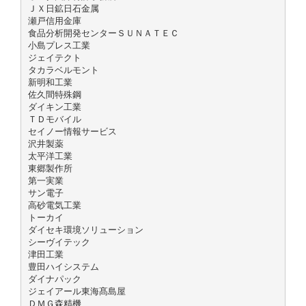
ＪＸ日鉱日石金属
瀬戸信用金庫
食品分析開発センターＳＵＮＡＴＥＣ
小島プレス工業
ジェイテクト
タカラベルモント
新明和工業
佐久間特殊鋼
ダイキン工業
ＴＤモバイル
セイノー情報サービス
沢井製薬
太平洋工業
東郷製作所
第一実業
サン電子
高砂電気工業
トーカイ
ダイセキ環境ソリューション
シーヴイテック
津田工業
豊田ハイシステム
ダイナパック
ジェイアール東海髙島屋
ＤＭＧ森精機