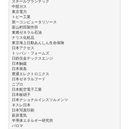
スチールプランテック
中部ガス
東京電力
トピー工業
第一コンピュータリソース
富山村田製作所
東燃ゼネラル石油
ナリス化粧品
東京海上日動あんしん生命保険
日本アクセス
トッパン・フォームズ
日鉄住金テックスエンジ
日本触媒
日本発条
豊通エレクトロニクス
日本ゼネラルフード
ニプロ
日本航空電子工業
日本板硝子
日本ナショナルインスツルメンツ
ネスレ日本
日本写真印刷
萩原電気
半導体エネルギー研究所
パロマ