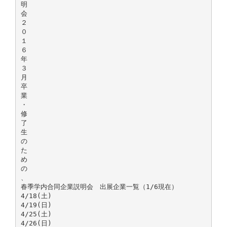
明
会
２
０
１
６
年
３
月
卒
業
・
修
了
生
の
た
め
の
、
春季学内合同企業説明会 出展企業一覧（1/6現在）
4/18(土)
4/19(日)
4/25(土)
4/26(日)