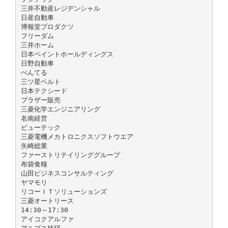
三井不動産レジデンシャル
日産自動車
博報堂プロダクツ
フリーダム
三井ホーム
日本ペイントホールディングス
日野自動車
ぺんてる
三ツ星ベルト
日本テクシード
ブラザー販売
三菱化学エンジニアリング
名南経営
ビューテック
三菱電機メカトロニクスソフトウエア
矢崎総業
ファーストリテイリンググループ
布袋食糧
山田ビジネスコンサルティング
ヤマモリ
リコーＩＴソリューションズ
三菱オートリース
14:30～17:30
アイコクアルファ