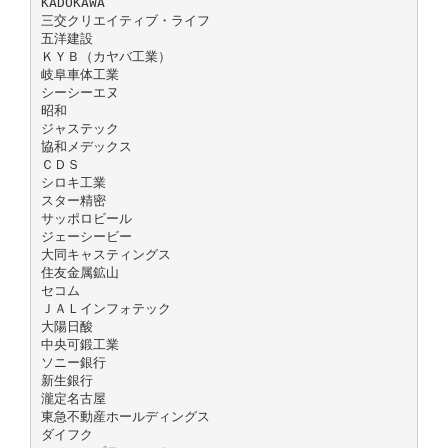
KADOKAWA
三交クリエイティブ・ライフ
五洋建設
ＫＹＢ（カヤバ工業）
岐阜車体工業
シーシーエヌ
昭和
ジャステック
協和メデックス
ＣＤＳ
シロキ工業
スター精密
サッポロビール
ジェーシービー
大同キャスティングス
住友金属鉱山
セコム
ＪＡＬインフォテック
大陽日酸
中央可鍛工業
ソニー銀行
新生銀行
瀧定名古屋
東急不動産ホールディングス
ダイフク