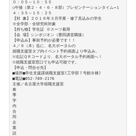
０：０５～１０：５５
○午後（第２・４・６・８部）プレゼンテーションタイム→１
４：３５～１５：２５
【対 象】２０１６年３月卒業・修了見込みの学生
※全学部・全研究科対象
【持ち物】学生証 ※スーツ着用
【会 場】シンポジオン（豊田講堂隣接）
【申込み】事前予約が必要です！！
４／９（木）迄に、名大ポータルの
就職支援室タブ内イベント予約画面より申込み。
※右記ＱＲコードより、名大ポータル予約画面へ！
※就職支援室窓口でも申込可能です。
【申込・問合せ先】
■場所■学生支援課就職支援室(工学部７号館Ｂ棟)
■電話■052-789-2176
主催／名古屋大学就職支援室
春
季
学
内
合
同
企
業
説