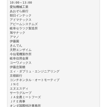
10:00～13:00
愛知機械工業
あおぞら銀行
朝日インテック
アドマテックス
アビームシステムズ
岐阜セラツク製造所
旭サナック
アマノ
伊藤園
きんでん
天野エンザイム
今仙電機製作所
岐阜信用金庫
コーワメックス
伊藤忠製糖
エィ・ダブリュ・エンジニアリング
京都銀行
コンチネンタル・オートモーティブ
ＪＮＣ
エヌエスディ
サーラグループ
ＪＡ全農ミートフーズ
ＪＦＥ商事
オンダ国際特許事務所