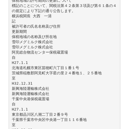
保税地域の許可期間の更新について
標記のことについて、関税法第４２条第３項及び第６１条の４
の規定により下記の通り公告します。
横浜税関長 大西 一清
記
被許可者の氏名名称及び住所
更新期間
保税地域の名称及び所在地
雪印メグミルク株式会社
雪印メグミルク株式会社
阿見総合物流センター保税蔵置場
自
H27.1.1
北海道札幌市東区苗穂町六丁目１番１号
茨城県稲敷郡阿見町大字星の里２４番地１、２５番地
至
H32.12.31
新興海陸運輸株式会社
新興海陸運輸株式会社
千葉中央港保税蔵置場
自
H27.1.1
東京都品川区八潮二丁目２番９号
千葉県千葉市中央区中央港一丁目１１６番地
至