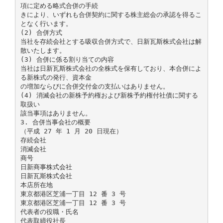
項に定める略式合併の手続
きにより、いずれも合併契約に関する株主総会の承認を得るこ
となく行います。
(2) 合併方式
当社を存続会社とする吸収合併方式で、日新瓦斯株式会社は解
散いたします。
(3) 合併に係る割り当ての内容
当社は日新瓦斯株式会社の全株式を保有しており、本合併によ
る新株式の発行、資本金
の増加ならびに合併交付金の支払いはありません。
(4) 消滅会社の新株予約権および新株予約権付社債に関する
取扱い
該当事項はありません。
3. 合併当事会社の概要
（平成 27 年 1 月 20 日現在）
存続会社
消滅会社
商号
日新商事株式会社
日新瓦斯株式会社
本店所在地
東京都港区芝浦一丁目 12 番 3 号
東京都港区芝浦一丁目 12 番 3 号
代表者の役職・氏名
代表取締役社長