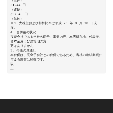
（単体）
21.44 円
（連結）
△57.40 円
（単体）
※１ 大株主および持株比率は平成 26 年 9 月 30 日現
在。
4. 合併後の状況
存続会社である当社の商号、事業内容、本店所在地、代表者、
資本金および決算期の変
更はありません。
5. 今後の見通し
本合併は、完全子会社との合併であるため、当社の連結業績に
与える影響は軽微です。
以