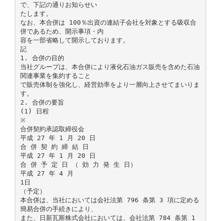
で、下記の通りお知らせい
たします。
なお、本合併は 100％出資の連結子会社を対象とする吸収合
併であるため、開示事項・内
容を一部省略して開示しております。
記
1. 合併の目的
当社グループは、本合併により液化石油ガス販売を含めた石油
関連事業を集約すること
で販売体制を強化し、経営効率をより一層向上させてまいりま
す。
2. 合併の要旨
(1) 日程
※
合併契約承認取締役会
平成 27 年 1 月 20 日
合 併 契 約 締 結 日
平成 27 年 1 月 20 日
合 併 予 定 日 （ 効 力 発 生 日）
平成 27 年 4 月
1日
（予定）
本合併は、当社においては会社法第 796 条第 3 項に定める
簡易合併の手続きにより、
また、日新瓦斯株式会社においては、会社法第 784 条第 1