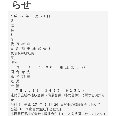
らせ
平成 27 年 1 月 20 日
各
位
会
社
名
代 表 者 名
日 新 商 事 株 式 会 社
代表取締役社長
筒井
博昭
（ コ ー ド ： 7 4 9 0 、 東 証 第 二 部 ）
問 合 せ 先
総 務 部 長
走 尾
一 隆
（ T E L . 0 3 - 3 4 5 7 - 6 2 5 1 ）
連結子会社の吸収合併（簡易合併・略式合併）に関するお知ら
せ
当社は、平成 27 年 1 月 20 日開催の取締役会において、
当社 100％出資の連結子会社であ
る日新瓦斯株式会社を吸収合併することを決議いたしましたの