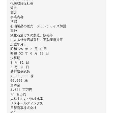
代表取締役社長
筒井
筒井
事業内容
博昭
石油製品の販売、フランチャイズ加盟
重伸
液化石油ガスの製造、販売等
による外食店舗運営、不動産賃貸等
設立年月日
昭和 25 年 2 月 1 日
昭和 52 年 6 月 10 日
決算期
3 月 31 日
3 月 31 日
発行済株式数
7,600,000 株
60,000 株
資本金
3,624 百万円
30 百万円
大株主および持株比率
ＪＸホールディングス
日新商事株式会社
※１