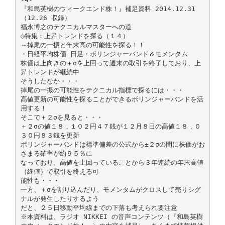
『和島英樹のウィークエンド株！』補足資料 2014.12.31
（12.26 収録）
福永博之のテクニカルマスターへの道
◎特集：上昇トレンドを探る（１４）
～掉尾の一振と年末高の可能性を探る！！
・日経平均株価 日足・ボリンジャーバンド＆モメンタム
株価は上向きの＋σを上回って週末の取引を終了しており、上
昇トレンドが継続中
そうしたなか・・・
掉尾の一振の可能性をテクニカル指標で探るには・・・
高値更新の可能性を探ることができるボリンジャーバンドを活
用する！
そこで＋２σを見ると・・・
＋２σの値１８，１０２円４７銭が１２月８日の高値１８，０
３０円８３銭を更新
ボリンジャーバンドは標準偏差の公式から±２σの間に株価がお
さまる確率が約９５％に
なっており、高値を上回っていることから３年連続の年末高値
（終値）で取引を終える可
能性も・・・
一方、＋σを割り込んだり、モメンタムがクロスして売りシグ
ナルが発生したりするよう
だと、２５日移動平均線までの下落も考えられ要注意
※本資料は、ラジオ NIKKEI の音声コンテンツ（『和島英樹