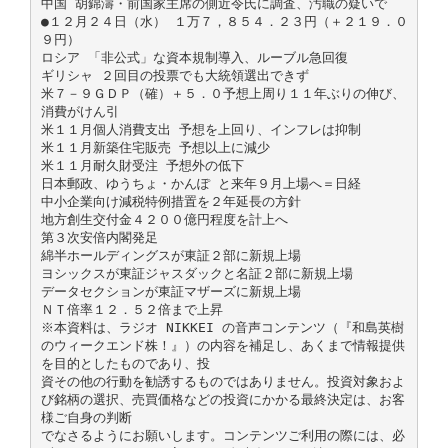
中国 胡錦濤・前国家主席の側近令氏に調査、汚職の疑いで
●１２月２４日（水） １万７，８５４．２３円（＋２１９．０
９円）
ロシア 「非公式」な資本規制導入、ルーブル急回復
ギリシャ ２回目の投票でも大統領選出できず
米７－９ＧＤＰ（確）＋５．０予想上周り１１年ぶりの伸び、
消費がけん引
米１１月個人消費支出 予想を上回り、インフレは抑制
米１１月新築住宅販売 予想以上に減少
米１１月耐久財受注 予想外の低下
日本郵政、ゆうちょ・かんぽ と来年９月上場へ＝日経
中小企業向け減税特例措置を２年延長の方針
地方創生交付金４２００億円程度を計上へ
第３次安倍内閣発足
綿半ホールディングスが東証２部に新規上場
ヨシックスが東証ジャスダックと名証２部に新規上場
データセクションが東証マザーズに新規上場
ＮＴ倍率１２．５２倍まで上昇
※本資料は、ラジオ NIKKEI の音声コンテンツ（『和島英樹
のウィークエンド株！』）の内容を補足し、あくまで情報提供
を目的としたものであり、投
資その他の行動を勧誘するものではありません。投資対象およ
び銘柄の選択、売買価格などの投資にかかる最終決定は、お客
様ご自身の判断
でなさるようにお願いします。コンテンツご利用の際には、必