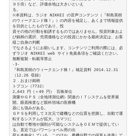
９５倍）など、評価余地は大きいといえ
る。
※本資料は、ラジオ NIKKEI の音声コンテンツ（『和島英樹
のウィークエンド株！』）の内容を補足し、あくまで情報提供
を目的としたものであり、投
資その他の行動を勧誘するものではありません。投資対象およ
び銘柄の選択、売買価格などの投資にかかる最終決定は、お客
様ご自身の判断
でなさるようにお願いします。コンテンツご利用の際には、必
ずラジオ NIKKEI web サイト免責条項をご確認ください。
無断複製・転載等禁止
-3-
『和島英樹のウィークエンド株！』補足資料 2014.12.31
（12.26 収録）
２．おまけ銘柄
トプコン（7732）
2,643 円（＋49 円） 百株単位
測量やＧＰＳ（全地球測位網）関連のＩＴシステムを世界展
開。眼底検査など眼科領域の医療機
器にも強みがある。
ＧＰＳを利用して３次元で建機などの位置を把握し、自動で運
転するシステムが拡大。コマツに
は自動で整地や掘削が可能なシステムをＯＥＭで提供してい
る。直近ではパワーショベル用の出
荷も本格化している。このほか、農機分野での採算も改善して