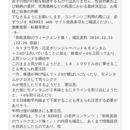
資その他の行動を勧誘するものではありません。投資対象およ
び銘柄の選択、売買価格などの投資にかかる最終決定は、お客
様ご自身の判断
でなさるようにお願いします。コンテンツご利用の際には、必
ずラジオ NIKKEI web サイト免責条項をご確認ください。
無断複製・転載等禁止
-6-
『和島英樹のウィークエンド株！』補足資料 2014.12.31
（12.26 収録）
・ＮＹダウ平均・日足ボリンジャーバンド＆モメンタム
＋２σが上向いていることに加え、株価が＋σを上回っており、
上昇トレンドを継続中
このまま上昇が続くようだと、１８，１００ドル台に乗せるこ
とも考えられ要注目
一方、株価が伸び悩んで＋２σが横ばいになったり、モメンタ
ムがクロスして売りシグナ
ルが発生したりするようだと、要注意。
また仮にモメンタムが２本線ともに０ラインを割り込むようだ
と、＋σを割り込んだり、
２５日移動平均線まで下落することも考えられ注意する必要が
ありそう。
年明け後の値動きにも要注目。
※本資料は、ラジオ NIKKEI の音声コンテンツ（『和島英樹
のウィークエンド株！』）の内容を補足し、あくまで情報提供
を目的としたものであり、投