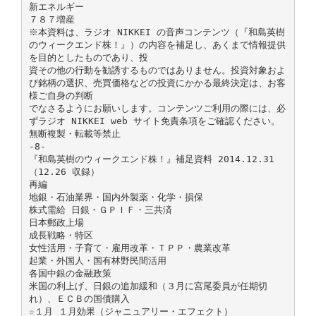
新エネルギー
７８７増産
※本資料は、ラジオ NIKKEI の音声コンテンツ（『和島英樹
のウィークエンド株！』）の内容を補足し、あくまで情報提供
を目的としたものであり、投
資その他の行動を勧誘するものではありません。投資対象およ
び銘柄の選択、売買価格などの投資にかかる最終決定は、お客
様ご自身の判断
でなさるようにお願いします。コンテンツご利用の際には、必
ずラジオ NIKKEI web サイト免責条項をご確認ください。
無断複製・転載等禁止
-8-
『和島英樹のウィークエンド株！』補足資料 2014.12.31
（12.26 収録）
再編
地銀・石油業界・国内外製薬・化学・損保
株式需給 日銀・ＧＰＩＦ・三共済
日本郵政上場
成長戦略・特区
女性活用・子育て・雇用改革・ＴＰＰ・農業改革
起業・外国人・国有林野民間活用
各国中銀の金融政策
米国の利上げ、日銀の追加緩和（３月に宮尾委員が任期切
れ）、ＥＣＢの国債購入
☆１月 １月効果（ジャニュアリー・エフェクト）