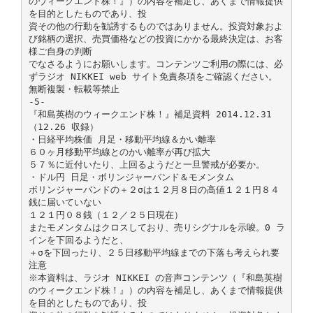
のウィークエンド株！』）の内容を補足し、あくまで情報提供
を目的としたものであり、投
資その他の行動を勧誘するものではありません。投資対象およ
び銘柄の選択、売買価格などの投資にかかる最終決定は、お客
様ご自身の判断
でなさるようにお願いします。コンテンツご利用の際には、必
ずラジオ NIKKEI web サイト免責条項をご確認ください。
無断複製・転載等禁止
-5-
『和島英樹のウィークエンド株！』補足資料 2014.12.31
（12.26 収録）
・日経平均株価 月足・移動平均線＆かい離率
６０ヶ月移動平均線とのかい離率が再び拡大
５７％に近付いたり、上回るようだと一旦警戒が必要か。
・ドル円 日足・ボリンジャーバンド＆モメンタム
ボリンジャーバンドの＋２σは１２月８日の高値１２１円８４
銭に届いていない
１２１円０８銭（１２／２５日現在）
またモメンタムはクロスしており、売りシグナルを示唆。0 ラ
インを下回るようだと、
＋σを下回ったり、２５日移動平均線までの下落も考えられ要
注意
※本資料は、ラジオ NIKKEI の音声コンテンツ（『和島英樹
のウィークエンド株！』）の内容を補足し、あくまで情報提供
を目的としたものであり、投