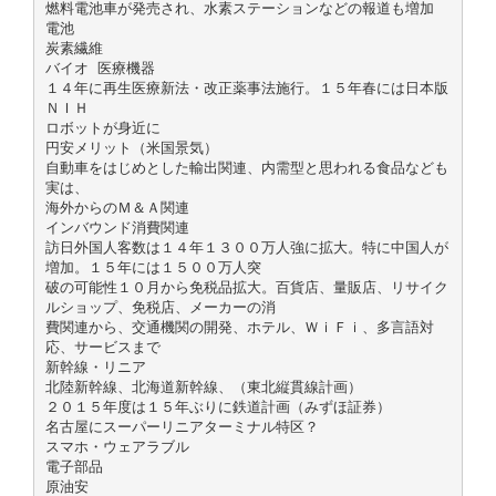
燃料電池車が発売され、水素ステーションなどの報道も増加
電池
炭素繊維
バイオ 医療機器
１４年に再生医療新法・改正薬事法施行。１５年春には日本版
ＮＩＨ
ロボットが身近に
円安メリット（米国景気）
自動車をはじめとした輸出関連、内需型と思われる食品なども
実は、
海外からのＭ＆Ａ関連
インバウンド消費関連
訪日外国人客数は１４年１３００万人強に拡大。特に中国人が
増加。１５年には１５００万人突
破の可能性１０月から免税品拡大。百貨店、量販店、リサイク
ルショップ、免税店、メーカーの消
費関連から、交通機関の開発、ホテル、ＷｉＦｉ、多言語対
応、サービスまで
新幹線・リニア
北陸新幹線、北海道新幹線、（東北縦貫線計画）
２０１５年度は１５年ぶりに鉄道計画（みずほ証券）
名古屋にスーパーリニアターミナル特区？
スマホ・ウェアラブル
電子部品
原油安