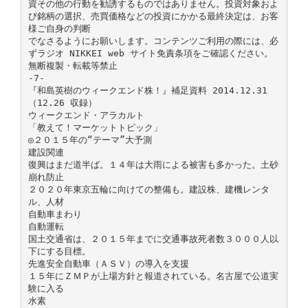
資その他の行動を勧誘するものではありません。投資対象およ
び銘柄の選択、売買価格などの投資にかかる最終決定は、お客
様ご自身の判断
でなさるようにお願いします。コンテンツご利用の際には、必
ずラジオ NIKKEI web サイト免責条項をご確認ください。
無断複製・転載等禁止
-7-
『和島英樹のウィークエンド株！』補足資料 2014.12.31
（12.26 収録）
ウィークエンド・アラカルト
「教えて！マーケットトピック」
◎２０１５年の“テーマ”大予測
建設関連
復興はまだ道半ば。１４年は大雨による被害も多かった。土砂
崩れ防止
２０２０年東京五輪に向けての整備も。建設株、建機レンタ
ル、人材
自動車まわり
自動運転
国土交通省は、２０１５年までに交通事故死者数３０００人以
下にする目標。
先進安全自動車（ＡＳＶ）の導入を支援
１５年にＺＭＰが上場方針と報道されている。名古屋で公道実
験に入る
水素