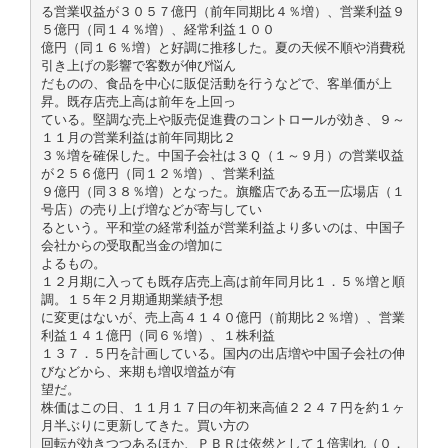
る営業収益が３０５７億円（前年同期比４％増）、営業利益９
５億円（同１４％増）、経常利益１００
億円（同１６％増）と好調に推移した。夏の天候不順や消費税
引き上げの影響で客数が伸び悩ん
だものの、食品を中心に販促活動を行うなどで、客単価が上
昇。既存店売上高は前年を上回っ
ている。堅調な売上や販売促進費のコントロールが効き、９～
１１月の営業利益は前年同期比２
３％増を確保した。中国子会社は３Ｑ（１～９月）の営業収益
が２５６億円（同１２％増）、営業利益
９億円（同３８％増）となった。旗艦店である五一広場店（１
号店）の売り上げ増などが寄与してい
るという。平和堂の経常利益が営業利益より多いのは、中国子
会社からの受取配当金の増加に
よるもの。
１２月期に入っても既存店売上高は前年同月比１．５％増と順
調。１５年２月期通期業績予想
に変更はないが、売上高４１４０億円（前期比２％増）、営業
利益１４１億円（同６％増）、１株利益
１３７．５円を計画している。国内の出店増や中国子会社の伸
びなどから、来期も増収増益が有
望だ。
株価はこの日、１１月１７日の年初来高値２２４７円を約１ヶ
月半ぶりに更新してきた。買い方の
回転が効きつつあるほか、ＰＢＲは依然として１倍割れ（０．