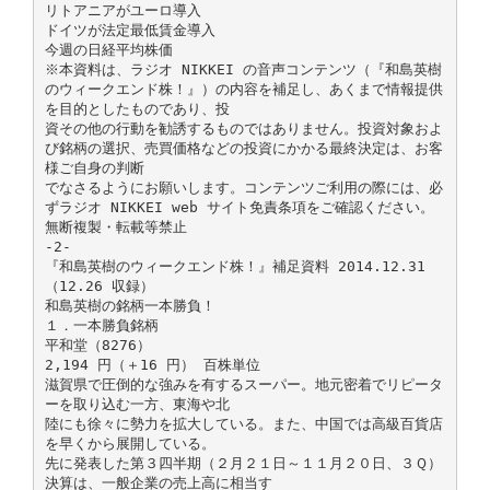
リトアニアがユーロ導入
ドイツが法定最低賃金導入
今週の日経平均株価
※本資料は、ラジオ NIKKEI の音声コンテンツ（『和島英樹
のウィークエンド株！』）の内容を補足し、あくまで情報提供
を目的としたものであり、投
資その他の行動を勧誘するものではありません。投資対象およ
び銘柄の選択、売買価格などの投資にかかる最終決定は、お客
様ご自身の判断
でなさるようにお願いします。コンテンツご利用の際には、必
ずラジオ NIKKEI web サイト免責条項をご確認ください。
無断複製・転載等禁止
-2-
『和島英樹のウィークエンド株！』補足資料 2014.12.31
（12.26 収録）
和島英樹の銘柄一本勝負！
１．一本勝負銘柄
平和堂（8276）
2,194 円（＋16 円） 百株単位
滋賀県で圧倒的な強みを有するスーパー。地元密着でリピータ
ーを取り込む一方、東海や北
陸にも徐々に勢力を拡大している。また、中国では高級百貨店
を早くから展開している。
先に発表した第３四半期（２月２１日～１１月２０日、３Ｑ）
決算は、一般企業の売上高に相当す