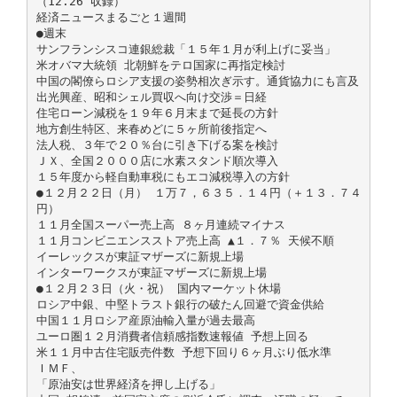
（12.26 収録）
経済ニュースまるごと１週間
●週末
サンフランシスコ連銀総裁「１５年１月が利上げに妥当」
米オバマ大統領 北朝鮮をテロ国家に再指定検討
中国の閣僚らロシア支援の姿勢相次ぎ示す。通貨協力にも言及
出光興産、昭和シェル買収へ向け交渉＝日経
住宅ローン減税を１９年６月末まで延長の方針
地方創生特区、来春めどに５ヶ所前後指定へ
法人税、３年で２０％台に引き下げる案を検討
ＪＸ、全国２０００店に水素スタンド順次導入
１５年度から軽自動車税にもエコ減税導入の方針
●１２月２２日（月） １万７，６３５．１４円（＋１３．７４
円）
１１月全国スーパー売上高 ８ヶ月連続マイナス
１１月コンビニエンスストア売上高 ▲１．７％ 天候不順
イーレックスが東証マザーズに新規上場
インターワークスが東証マザーズに新規上場
●１２月２３日（火・祝） 国内マーケット休場
ロシア中銀、中堅トラスト銀行の破たん回避で資金供給
中国１１月ロシア産原油輸入量が過去最高
ユーロ圏１２月消費者信頼感指数速報値 予想上回る
米１１月中古住宅販売件数 予想下回り６ヶ月ぶり低水準
ＩＭＦ、
「原油安は世界経済を押し上げる」