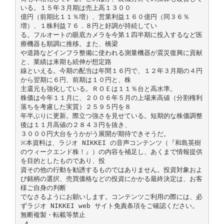
いる。１５年３月期は売上高１３００
億円（前期比１１％増）、営業利益１６０億円（同３６％
増）、１株利益７６．８円と好調が持続してい
る。フルオートの眼底カメラを今第１四半期に投入するなど医
療機器も順調に推移。また、橋梁
や道路などインフラ整備に使われる測量機器が震災復興に貢献
と、業績は来期も続伸が想定路
線といえる。今期の配当は年間１６円で、１２年３月期の４円
から翌期に６円、前期は１０円と、株
主還元も強化している。ＲＯＥは１１％台と高水準。
株価は今年１１月に、２００６年５月の上場来高値（分割権利
落ちを考慮した実質）２５９５円を８
年半ぶりに更新。際立つ強さを見せている。短期的な株価調整
後は１１月高値の２８４３円を抜き、
３０００円大台をうかがう展開が期待できそうだ。
※本資料は、ラジオ NIKKEI の音声コンテンツ（『和島英樹
のウィークエンド株！』）の内容を補足し、あくまで情報提供
を目的としたものであり、投
資その他の行動を勧誘するものではありません。投資対象およ
び銘柄の選択、売買価格などの投資にかかる最終決定は、お客
様ご自身の判断
でなさるようにお願いします。コンテンツご利用の際には、必
ずラジオ NIKKEI web サイト免責条項をご確認ください。
無断複製・転載等禁止
-4-