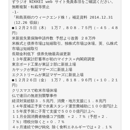
ずラジオ NIKKEI web サイト免責条項をご確認ください。
無断複製・転載等禁止
-1-
『和島英樹のウィークエンド株！』補足資料 2014.12.31
（12.26 収録）
●１２月２５日（木） １万７，８０８．７５円（－４５．４８
円）
米新規失業保険申請件数 予想より改善 ２８万件
米株式と債券市場は短縮取引。独株式市場は休場。英、仏株式
市場は短縮取引
長期金利低下 債券先物最高値更新
１３年度家計貯蓄率が初のマイナス＝内閣府調査
東京ボード工業が東証２部に新規上場
カヤックが東証マザーズに新規上場
エクストリームが東証マザーズに新規上場
●１２月２６日（金） １万７，８１８．９６円（＋１０．２１
円）
クリスマスで欧米市場休場
仏で連日の無差別襲撃事件
経済対策総額３．５兆円、消費・地方支援に１．８兆円
１４年度補正予算で水素スタンド運営費補助に１００億円計上
１５年度予算に子育て支援で５０００億円計上へ
１１月全国消費者物価コア指数 ＋２．７％（予想＋２．
７％）増税分除くと＋０．７％
４ヶ月連続で伸び鈍化 除く食料エネルギーでは＋２．１％