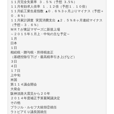
１１月完全失業率 ３．５％（予想 3.5％）
１１月有効求人倍率 １．１２倍（予想１．１０倍）
１１月鉱工業生産指数 ▲０．６％３ヶ月ぶりマイナス（予想＋
０．８％）
１１月家計調査 実質消費支出 ▲２．５％８ヶ月連続マイナス
（予想－３．６％）
ＭＲＴが東証マザーズに新規上場
～２０１５年１月上・中旬の主な予定～
１月
日本
１日
相続税・贈与税・所得税改正
（基礎控除引下げ・最高税率引き上げなど）
３日
４日
１７日
上中旬
米国
第１１４議会開会
大発会
阪神淡路大震災から２０年
２０１４年度補正予算案閣議決定
その他
ブラジル・ルセフ大統領②就任
ラトビアＥＵ議長国就任