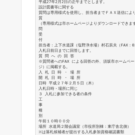
平成27年2月2日の正午までとします。
設計図書等に関する
質問は専用様式を使用し、担当者までＦＡＸ送信によ
質
（専用様式は市ホームページよりダウンロードできま
問
受
付
担当者：上下水道課（塩野浄水場）村石辰夫（FAX：026-
入札日前日までに回答します。
質 問 へ の 回 答
※質問者へのFAX による回答の外、須坂市ホームペ
ジ）に掲載する。
入 札 日 時 ・ 場 所
開 札 日 時 ・ 場 所
日時 平成２７年２月５日（木）
入札日時・場所に同じ
３ 入札に参加できる者の条件
工
事
種
別
午前１０時００分
場所 水道局２階会議室（市役所別棟：東庁舎北側）
※は落札候補者が提出する入札参加資格確認書類