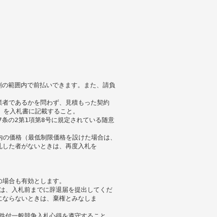
 割の範囲内で前払いできます。また、請負
業者であるかを問わず、見積もった契約
き）を入札書に記載すること。
7条の2第1項第8号に規定されている随意
囲内の価格（最低制限価格を設けた場合は、
札した者がないときは、再度入札を
の場合も有効とします。
には、入札前までに辞退届を提出してくだ
にならないときは、棄権とみなしま
条件付一般競争入札心得を遵守すること。