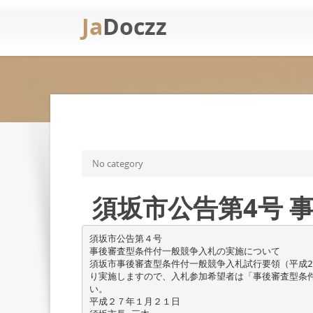
Ja
Doczz
No category
須坂市公告第4号 
須坂市公告第４号
事後審査型条件付一般競争入札の実施について
須坂市事後審査型条件付一般競争入札試行要領（平成2
り実施しますので、入札参加希望者は「事後審査型条
い。
平成２７年１月２１日