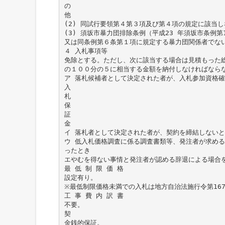
の
他
(2) 同試行要領第４第３項及び第４項の規定に該当
(3) 須坂市暴力団排除条例（平成23 年須坂市条例
又は同条例第６条第１項に規定する暴力団関係者でな
４ 入札事項等
免除とする。ただし、次に該当する場合は見積もった
の１００分の５に相当する金額を納付しなければなら
ア 落札候補者として決定された者が、入札参加資格
入
札
保
証
金
イ 落札者として決定された者が、契約を締結しないと
ウ 低入札価格調査に係る調査書類等、発注者が求め
ったとき
エやむを得ない事情と発注者が認める辞退による場合
最 低 制 限 価 格
設定有り。
※最低制限価格未満での入札は地方自治法施行令第167
工 事 費 内 訳 書
不要。
契
金銭的保証。