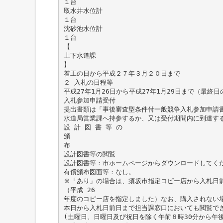
１台
取水井水位計
１台
沈砂池水位計
１台
【
上下水道課
】
着工の日から平成２７年３月２０日まで
２ 入札の日程等
平成27年1月26日から平成27年1月29日まで（最終
入札参加申請受付
提出書類は「事後審査型条件付一般競争入札参加申請
水道局営業課へ持参するか、又は受付期間内に到達す
設 計 図 書 等 の
頒
布
設計図書等の閲覧
設計図書等：市ホームページからダウンロードしてく
有償頒布図面等：なし。
※「あり」の場合は、須坂市指定コピー店から入札日
（平成 26
年度のコピー店を指定しました）なお、購入されない
本日から入札日前日まで担当課窓口においても閲覧で
(土曜日、日曜日及び祝日を除く午前８時30分から午後