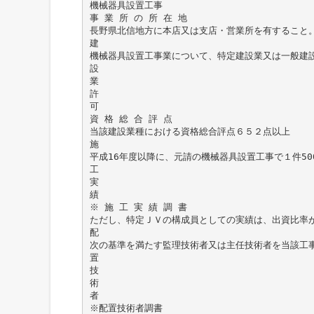
機械器具設置工事
事 業 所 の 所 在 地
長野県北信地方に本店又は支店・営業所を有すること
建
機械器具設置工事業について、特定建設業又は一般建
設
業
許
可
資 格 総 合 評 点
当該建設業種における資格総合評点６５２点以上
施
平成16年度以降に、元請の機械器具設置工事で１件5
工
実
績
※ 施 工 実 績 調 書
ただし、特定ＪＶの構成員としての実績は、出資比率が
配
次の基準を満たす監理技術者又は主任技術者を当該工
置
技
術
者
※配置技術者調書