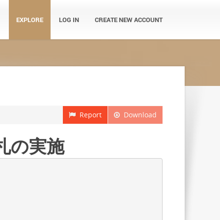
EXPLORE
LOG IN
CREATE NEW ACCOUNT
Report
Download
札の実施