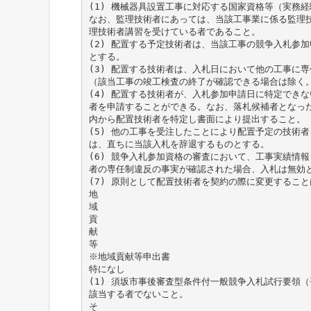
(1) 機械器具設置工事に対応する国家資格等（実務
なお、監理技術者にあっては、当該工事業に係る監理
理技術者講習を受けている者であること。
(2) 配置する予定技術者は、当該工事の競争入札参
とする。
(3) 配置する技術者は、入札日において他の工事に
（該当工事の竣工検査の終了が確認できる場合は除く
(4) 配置する技術者が、入札参加申請日に特定でき
者を申請することができる。なお、落札候補者となっ
内から配置技術者を特定し書面により提出すること。
(5) 他の工事を受注したことにより配置予定の技術
は、直ちに当該入札を辞退するものとする。
(6) 競争入札参加資格の審査において、工事実績情報シ
者の専任制違反の事実が確認された場合、入札は無効
(7) 原則として配置技術者を契約の際に変更するこ
地
域
貢
献
等
※地域貢献等申出書
特になし
(1) 須坂市事後審査型条件付一般競争入札試行要領（
該当する者でないこと。
そ