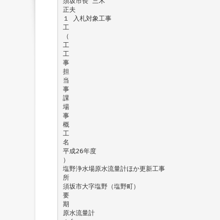
須坂市長 三木
正夫
１ 入札対象工事
工
（
工
工
事
担
当
事
課
場
事
概
工
名
平成26年度
）
塩野浄水場原水流量計ほか更新工事
所
須坂市大字塩野（塩野町）
要
期
原水流量計