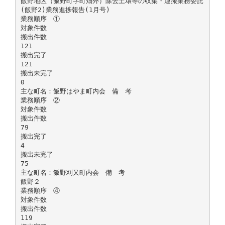
飯野地区（飯野町字町畑外）除去土壌等の収集・運搬業務委託
(飯野2)業務進捗報告(1月号)
業務順序 ①
対象件数
搬出件数
121
搬出完了
121
搬出未完了
0
主な町名：飯野はやま町内会 備 考
業務順序 ②
対象件数
搬出件数
79
搬出完了
4
搬出未完了
75
主な町名：飯野刈又町内会 備 考
飯野２
業務順序 ④
対象件数
搬出件数
119