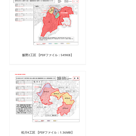
飯野2工区 【PDFファイル：549KB】
松川4工区 【PDFファイル：1.36MB】