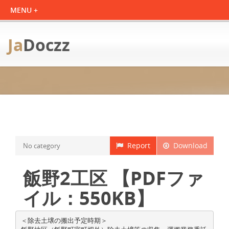
Ja
Doczz
Report
Download
No category
飯野2工区 【PDFファ
イル：550KB】
＜除去土壌の搬出予定時期＞