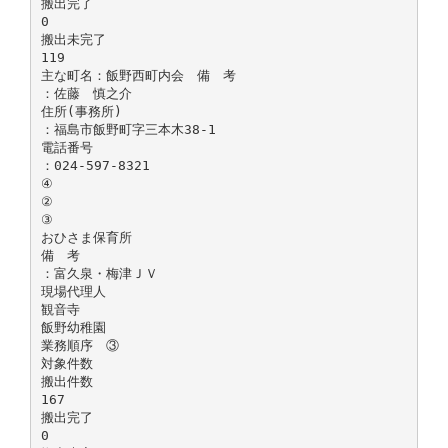
搬出完了
0
搬出未完了
119
主な町名：飯野西町内会 備 考
：佐藤 慎之介
住所(事務所)
：福島市飯野町字三本木38-1
電話番号
：024-597-8321
④
②
③
おひさま保育所
備 考
：富久泉・梅津ＪＶ
現場代理人
観音寺
飯野幼稚園
業務順序 ③
対象件数
搬出件数
167
搬出完了
0