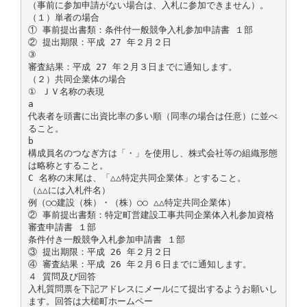
（事前に参加申請がない場合は、入札に参加できません）。
（１）単者の場合
① 事前提出書類：条件付一般競争入札参加申請書 １部
② 提出期限：平成 27 年２月２日
③
審査結果：平成 27 年２月３日までに通知します。
（２）共同企業体の場合
① ＪＶ名称の表現
a
代表者を頭書に出資比率の多い順（同率の場合は任意）に並べ
ること。
b
構成員名のつなぎ方は「・」を使用し、株式会社等の組織形態
は略称とすること。
C 名称の末尾は、「△△特定共同企業体」とすること。
（△△には入札件名）
例（○○建設（株）・（株）○○ △△特定共同企業体）
② 事前提出書類：特定町営建設工事共同企業体入札参加資格
審査申請書 １部
条件付き一般競争入札参加申請書 １部
③ 提出期限：平成 26 年２月２日
④ 審査結果：平成 26 年２月６日までに通知します。
４ 質問及び回答
入札質問票を下記アドレスにメールにて提出するようお願いし
ます。回答は大槌町ホームペー