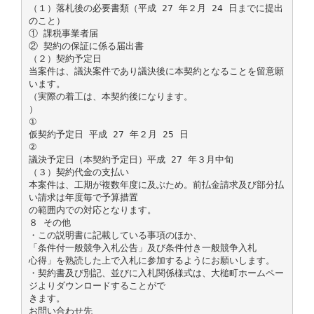
（１）落札後の必要書類（平成 27 年２月 24 日までに提出
のこと）
① 課税事業者届
② 契約の保証に係る届出書
（２）契約予定日
当案件は、議決案件であり議決後に本契約となることを留意願
います。
（実際の着工は、本契約後になります。
）
①
仮契約予定日 平成 27 年２月 25 日
②
議決予定日（本契約予定日）平成 27 年３月中旬
（３）契約代金の支払い
本案件は、工期が複数年度に及ぶため。前払金請求及び部分払
い請求は年度毎で予算措置
の範囲内での対応となります。
８ その他
・この説明書に記載している事項のほか、
「条件付一般競争入札公告」及び条件付き一般競争入札
心得」を熟読した上で入札に参加するようにお願いします。
・契約書及び別記、並びに入札関係様式は、大槌町ホームペー
ジよりダウンロードすることがで
きます。
お問い合わせ先