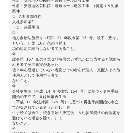
件名：安渡地区公民館・避難ホール建設工事
件名：安渡地区公民館・避難ホール建設工事 （特定ＪＶ対象
案件）
１ 入札参加条件
入札参加条件
（１）共通事項
①
地方自治法施行令（昭和 22 年政令第 16 号。以下「政令」
という。）第 167 条の４第１
項の規定に該当しない者であること。
②
政令第 167 条の４第２項各号のいずれかに該当すると認めら
れる者でその事実があった
後２年を経過していない者及びその者を代理人、支配人その他
使用人として使用する者で
ないこと。
③
会社更生法（平成 14 年法律第 154 号）に基づく更生手続
開始の申立て、又は民事再生法
（平成 11 年法律第 225 号）に基づく再生手続開始の申立
てがなされている者（ただし、更
生手続又は再生手続き開始の決定後、入札参加資格の再認定を
受けている場合を除く。）で
ないこと。
④