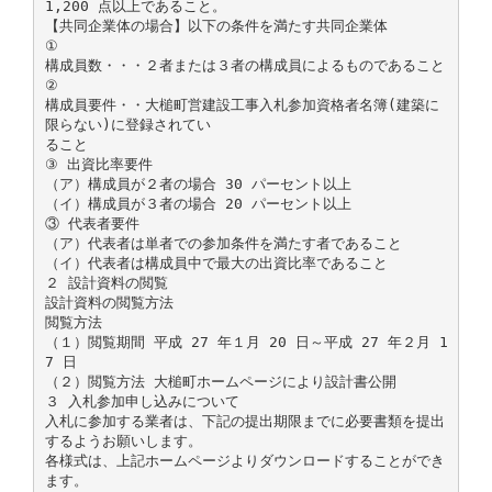
1,200 点以上であること。
【共同企業体の場合】以下の条件を満たす共同企業体
①
構成員数・・・２者または３者の構成員によるものであること
②
構成員要件・・大槌町営建設工事入札参加資格者名簿(建築に
限らない)に登録されてい
ること
③ 出資比率要件
（ア）構成員が２者の場合 30 パーセント以上
（イ）構成員が３者の場合 20 パーセント以上
③ 代表者要件
（ア）代表者は単者での参加条件を満たす者であること
（イ）代表者は構成員中で最大の出資比率であること
２ 設計資料の閲覧
設計資料の閲覧方法
閲覧方法
（１）閲覧期間 平成 27 年１月 20 日～平成 27 年２月 1
7 日
（２）閲覧方法 大槌町ホームページにより設計書公開
３ 入札参加申し込みについて
入札に参加する業者は、下記の提出期限までに必要書類を提出
するようお願いします。
各様式は、上記ホームページよりダウンロードすることができ
ます。