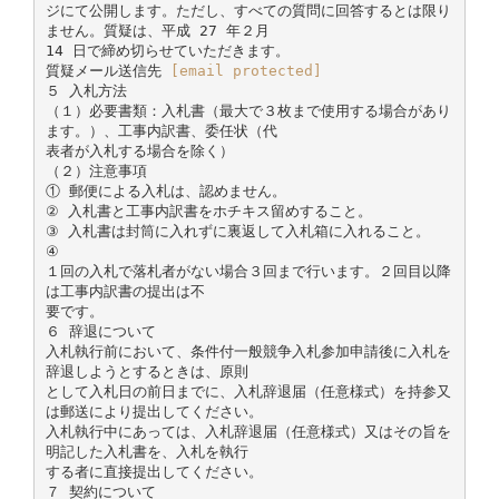
ジにて公開します。ただし、すべての質問に回答するとは限り
ません。質疑は、平成 27 年２月
14 日で締め切らせていただきます。
質疑メール送信先
[email protected]
５ 入札方法
（１）必要書類：入札書（最大で３枚まで使用する場合があり
ます。）、工事内訳書、委任状（代
表者が入札する場合を除く）
（２）注意事項
① 郵便による入札は、認めません。
② 入札書と工事内訳書をホチキス留めすること。
③ 入札書は封筒に入れずに裏返して入札箱に入れること。
④
１回の入札で落札者がない場合３回まで行います。２回目以降
は工事内訳書の提出は不
要です。
６ 辞退について
入札執行前において、条件付一般競争入札参加申請後に入札を
辞退しようとするときは、原則
として入札日の前日までに、入札辞退届（任意様式）を持参又
は郵送により提出してください。
入札執行中にあっては、入札辞退届（任意様式）又はその旨を
明記した入札書を、入札を執行
する者に直接提出してください。
７ 契約について