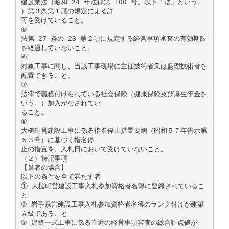
建設業法（昭和 24 年法律第 100 号。以下「法」という。
）第３条第１項の規定による許
可を受けていること。
⑤
法第 27 条の 23 第２項に規定する経営事項審査の有効期限
を経過していないこと。
⑥
対象工事に関し、当該工事現場に主任技術者又は監理技術者を
配置できること。
⑦
法律で義務付けられている社会保険（健康保険及び厚生年金を
いう。）加入がなされてい
ること。
⑧
大槌町営建設工事に係る指名停止措置要綱（昭和５７年告示第
５３号）に基づく指名停
止の措置を、入札日において受けていないこと。
（２）特記事項
【単者の場合】
以下の条件を全て満たす者
① 大槌町営建設工事入札参加資格者名簿に登録されているこ
と
② 岩手県営建設工事入札参加資格者名簿のランク付けが建築
Ａ級であること
③ 建築一式工事に係る直近の経営事項審査の総合評点値が