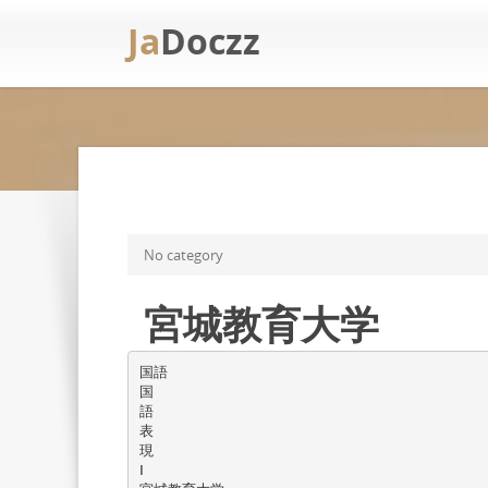
Ja
Doczz
No category
宮城教育大学
国語
国
語
表
現
Ⅰ