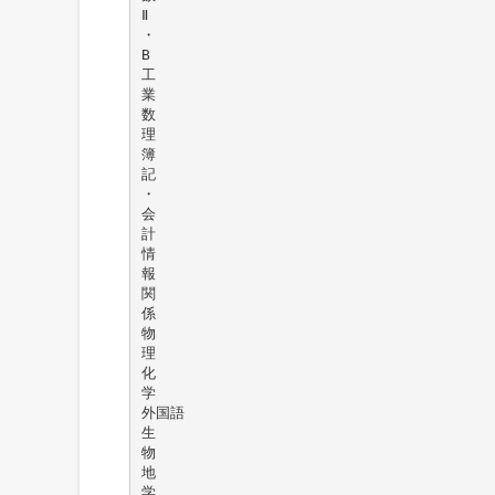
Ⅱ
・
B
工
業
数
理
簿
記
・
会
計
情
報
関
係
物
理
化
学
外国語
生
物
地
学