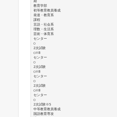
期
教育学部
初等教育教員養成
発達・教育系
課程
言語・社会系
理数・生活系
芸術・体育系
センター
○
2次試験
○※8
センター
○
2次試験
○※8
センター
○
2次試験
○※8
センター
○
2次試験※5
中等教育教員養成
国語教育専攻