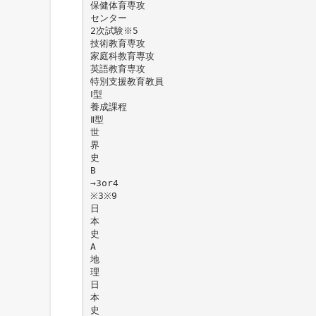
保健体育専攻
センター
2次試験※5
技術教育専攻
家庭科教育専攻
英語教育専攻
特別支援教育教員
Ⅰ型
養成課程
Ⅱ型
世
界
史
B
→3or4
※3※9
日
本
史
A
地
理
日
本
史