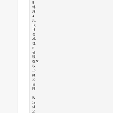
B
地
理
A
現
代
社
会
地
理
B
倫
理
数学
政
治
経
済
倫
理
・
政
治
経
済