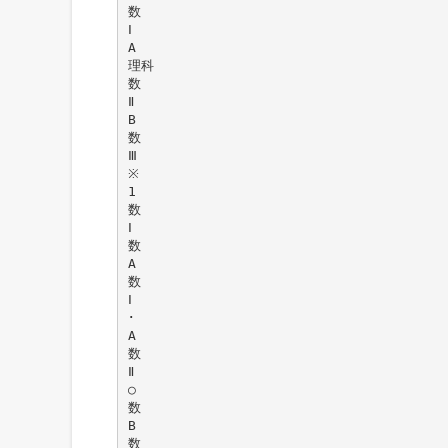
数
Ⅰ
A
理科
数
Ⅱ
B
数
Ⅲ
※
1
数
Ⅰ
数
A
数
Ⅰ
･
A
数
Ⅱ
○
数
B
数