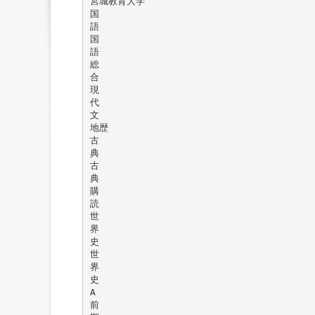
宮城教育大学
国
語
国
語
総
合
現
代
文
地歴
古
典
古
典
購
読
世
界
史
世
界
史
A
前