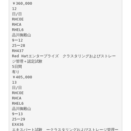
￥360,000
12
日/日
RHCOE
RHCA
RHEL6
品川御殿山
9ー12
25ー28
RH437
Red Hatエンタープライズ クラスタリングおよびストレー
ジ管理＋認定試験
5日間
有り
￥405,000
13
日/日
RHCOE
RHCA
RHEL6
品川御殿山
9ー13
25ー29
EX436
エキスパート試験 ークラスタリングおよびストレージ管理ー