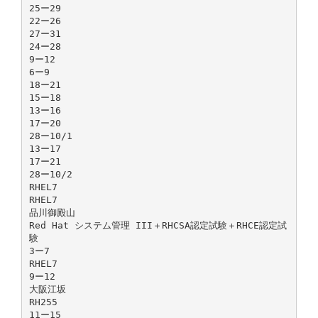
25ー29
22ー26
27ー31
24ー28
9ー12
6ー9
18ー21
15ー18
13ー16
17ー20
28ー10/1
13ー17
17ー21
28ー10/2
RHEL7
RHEL7
品川御殿山
Red Hat システム管理 III＋RHCSA認定試験＋RHCE認定試
験
3ー7
RHEL7
9ー12
大阪江坂
RH255
11ー15