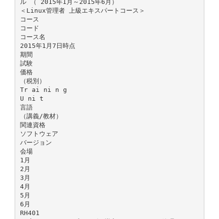
ル （ 2015年1月～2015年6月）
＜Linux管理者 上級エキスパートコース＞
コース
コード
コース名
2015年1月7日時点
期間
試験
価格
（税別）
Tr ai ni n g
U ni t
言語
（講義/教材）
関連資格
ソフトウェア
バージョン
会場
1月
2月
3月
4月
5月
6月
RH401