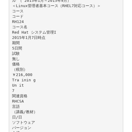
ル （ 2015年1月～2015年9月）
＜Linux管理者基本コース（RHEL7対応コース）＞
コース
コード
RH124
コース名
Red Hat システム管理I
2015年1月7日時点
期間
5日間
試験
無し
価格
（税別）
￥216,000
Tra inin g
Un it
7
関連資格
RHCSA
言語
（講義/教材）
日/日
ソフトウェア
バージョン