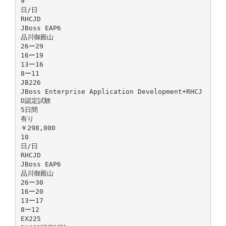
9
日/日
RHCJD
JBoss EAP6
品川御殿山
26ー29
16ー19
13ー16
8ー11
JB226
JBoss Enterprise Application Development+RHCJ
D認定試験
5日間
有り
￥298,000
10
日/日
RHCJD
JBoss EAP6
品川御殿山
26ー30
16ー20
13ー17
8ー12
EX225