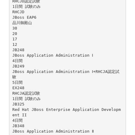
RHCJD認定試験
1日間 試験のみ
RHCJD
JBoss EAP6
品川御殿山
30
20
17
12
JB248
JBoss Application Administration Ⅰ
4日間
JB249
JBoss Application Administration Ⅰ+RHCJA認定試
験
5日間
EX248
RHCJA認定試験
1日間 試験のみ
JB325
Red Hat JBoss Enterprise Application Developm
ent II
4日間
JB348
JBoss Application Administration Ⅱ