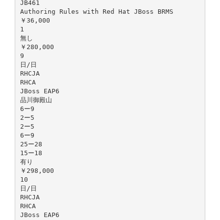
JB461
Authoring Rules with Red Hat JBoss BRMS
￥36,000
1
無し
￥280,000
9
日/日
RHCJA
RHCA
JBoss EAP6
品川御殿山
6ー9
2ー5
2ー5
6ー9
25ー28
15ー18
有り
￥298,000
10
日/日
RHCJA
RHCA
JBoss EAP6