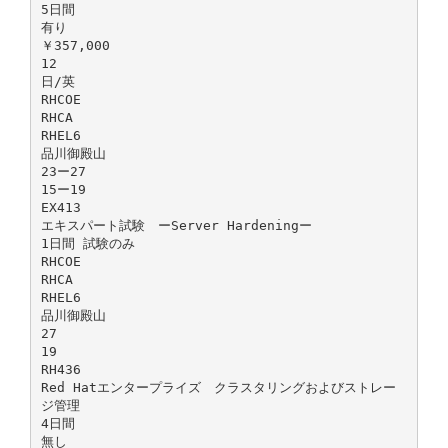
5日間
有り
￥357,000
12
日/英
RHCOE
RHCA
RHEL6
品川御殿山
23ー27
15ー19
EX413
エキスパート試験 ーServer Hardeningー
1日間 試験のみ
RHCOE
RHCA
RHEL6
品川御殿山
27
19
RH436
Red Hatエンタープライズ クラスタリングおよびストレー
ジ管理
4日間
無し