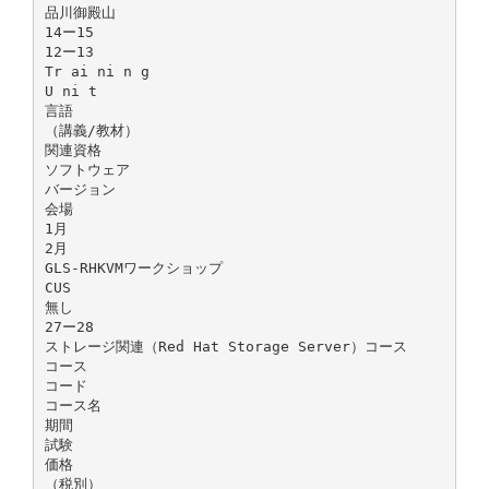
品川御殿山
14ー15
12ー13
Tr ai ni n g
U ni t
言語
（講義/教材）
関連資格
ソフトウェア
バージョン
会場
1月
2月
GLS-RHKVMワークショップ
CUS
無し
27ー28
ストレージ関連（Red Hat Storage Server）コース
コース
コード
コース名
期間
試験
価格
（税別）