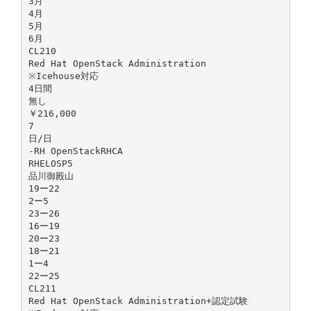
3月
4月
5月
6月
CL210
Red Hat OpenStack Administration
※Icehouse対応
4日間
無し
￥216,000
7
日/日
-RH OpenStackRHCA
RHELOSP5
品川御殿山
19ー22
2ー5
23ー26
16ー19
20ー23
18ー21
1ー4
22ー25
CL211
Red Hat OpenStack Administration+認定試験