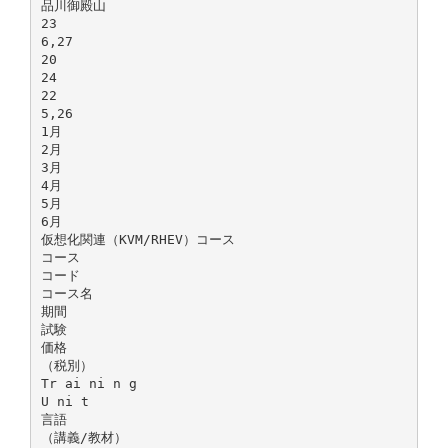
品川御殿山
23
6,27
20
24
22
5,26
1月
2月
3月
4月
5月
6月
仮想化関連（KVM/RHEV）コース
コース
コード
コース名
期間
試験
価格
（税別）
Tr ai ni n g
U ni t
言語
（講義/教材）