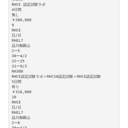
RHCE 認定試験ラボ
4日間
無し
￥280,000
9
RHCE
日/日
RHEL7
品川御殿山
2ー5
30ー4/2
22ー25
31ー9/3
RH300
RHCE認定試験ラボ＋RHCSA認定試験＋RHCE認定試験
5日間
有り
￥316,000
10
RHCE
日/日
RHEL7
品川御殿山
2ー6
30ー4/3