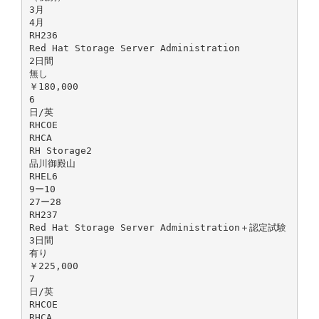
3月
4月
RH236
Red Hat Storage Server Administration
2日間
無し
￥180,000
6
日/英
RHCOE
RHCA
RH Storage2
品川御殿山
RHEL6
9ー10
27ー28
RH237
Red Hat Storage Server Administration＋認定試験
3日間
有り
￥225,000
7
日/英
RHCOE
RHCA