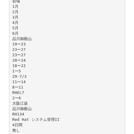
会場
1月
2月
3月
4月
5月
6月
品川御殿山
19ー23
23ー27
23ー27
20ー24
18ー22
1ー5
29-7/3
11ー14
8ー11
RHEL7
2ー6
大阪江坂
品川御殿山
RH134
Red Hat システム管理II
4日間
無し