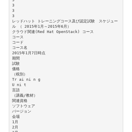
3
3
3
レッドハット トレーニングコース及び認定試験 スケジュー
ル （ 2015年1月～2015年6月）
クラウド関連(Red Hat OpenStack) コース
コース
コード
コース名
2015年1月7日時点
期間
試験
価格
（税別）
Tr ai ni n g
U ni t
言語
（講義/教材）
関連資格
ソフトウェア
バージョン
会場
1月
2月