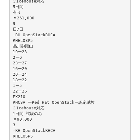
※Icehouse対応
5日間
有り
￥261,000
9
日/日
-RH OpenStackRHCA
RHELOSP5
品川御殿山
19ー23
2ー6
23ー27
16ー20
20ー24
18ー22
1ー5
22ー26
EX210
RHCSA ーRed Hat OpenStackー認定試験
※Icehouse対応
1日間 試験のみ
￥90,000
3
-RH OpenStackRHCA
RHELOSP5