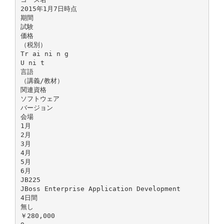
2015年1月7日時点
期間
試験
価格
（税別）
Tr ai ni n g
U ni t
言語
（講義/教材）
関連資格
ソフトウェア
バージョン
会場
1月
2月
3月
4月
5月
6月
JB225
JBoss Enterprise Application Development
4日間
無し
￥280,000